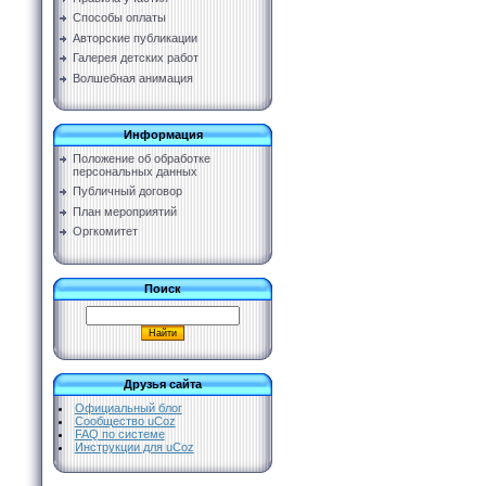
Способы оплаты
Авторские публикации
Галерея детских работ
Волшебная анимация
Информация
Положение об обработке
персональных данных
Публичный договор
План мероприятий
Оргкомитет
Поиск
Друзья сайта
Официальный блог
Сообщество uCoz
FAQ по системе
Инструкции для uCoz