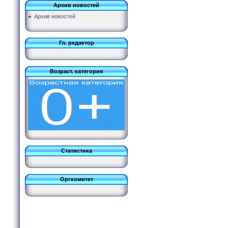
Архив новостей
Архив новостей
Гл. редактор
Возраст. категория
Статистика
Оргкомитет