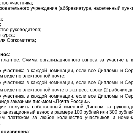
ство участника;
зовательного учреждения (аббревиатура, населенный пункт
а;
;
ство руководителя;
нкурса;
еля Оргкомитета;
.
знос:
платное. Сумма организационного взноса за участие в к
о участника в каждой номинации, если все Дипломы и Се
м виде по электронной почте;
о участника в каждой номинации, если все Дипломы и Се
м виде по электронной почте в экспресс сроки (2 рабочих дн
о участника в каждой номинации, если все Дипломы и Се
виде заказным письмом «Почта России».
щие получить собственный именной Диплом за руковод
рганизационный взнос в размере 100 рублей или 300 рубле
им платежом за любое количество участников и номин
.
произведена: