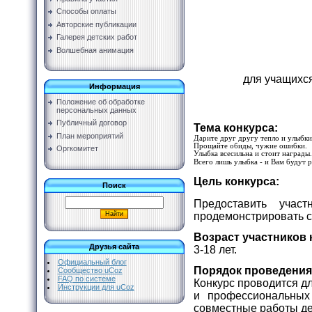
Способы оплаты
Авторские публикации
Галерея детских работ
Волшебная анимация
для учащихс
Информация
Положение об обработке
персональных данных
Публичный договор
Тема конкурса:
План мероприятий
Дарите друг другу тепло и улыбки
Прощайте обиды, чужие ошибки.
Оргкомитет
Улыбка всесильна и стоит награды.
Всего лишь улыбка - и Вам будут 
Цель конкурса:
Поиск
Предоставить учас
продемонстрировать с
Возраст участников 
Друзья сайта
3-18 лет.
Официальный блог
Порядок проведения
Сообщество uCoz
FAQ по системе
Конкурс проводится д
Инструкции для uCoz
и профессиональных
совместные работы дет