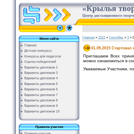
«Крылья твор
Центр дистанционного творч
Главная
»
2015
»
Сентябрь
»
3
» 0
Меню сайта
Главная
01.09.2015 Стартовал
Детские конкурсы
Приглашаем Всех принят
Конкурсы для педагогов
можно ознакомиться в со
Оценка победителей
Варианты дипломов 2
Уважаемые Участники, п
Варианты дипломов 3
Варианты дипломов 4
Варианты дипломов 5
Варианты дипломов 6
Варианты дипломов 7
Варианты дипломов 8
Варианты дипломов 9
Варианты дипломов 10
Правила участия
Правила участия