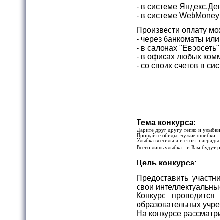
- в системе Яндекс.Д
- в системе WebMon
Произвести оплату мо
- через банкоматы ил
- в салонах "Евросеть
- в офисах любых комм
- со своих счетов в с
Тема конкурса:
Дарите друг другу тепло и улыбки
Прощайте обиды, чужие ошибки.
Улыбка всесильна и стоит награды.
Всего лишь улыбка - и Вам будут 
Цель конкурса:
Предоставить участн
свои интеллектуальны
Конкурс проводится
образовательных учр
На конкурсе рассматр