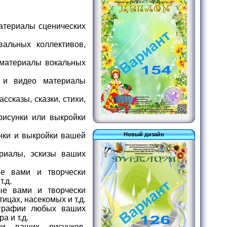
атериалы сценических
альных коллективов,
 материалы вокальных
 и видео материалы
сказы, сказки, стихи,
рисунки или выкройки
нки и выкройки вашей
Новый дизайн
риалы, эскизы ваших
е вами и творчески
т.д.
е вами и творчески
цах, насекомых и т.д.
графии любых ваших
а и т.д.
и ваших рисунков,