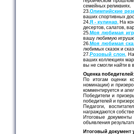
героическом прошлом 
семейных реликвиях.
23.
Олимпийские рез
ваших спортивных дос
24.
Я - кулинар.
На кон
десертов, салатов, вар
25.
Моя любимая игр
вашу любимую игрушк
26.
Моя любимая сказ
любимых сказок и ска
27.
Розовый слон.
На 
ваших коллекциях марок
вы не смогли найти в
Оценка победителей
По итогам оценки ко
номинации) и призеро
комментируется и апе
Победители и призер
победителей и призер
Педагоги, воспитате
награждаются собств
Итоговые документы 
объявления результат
Итоговый документ 