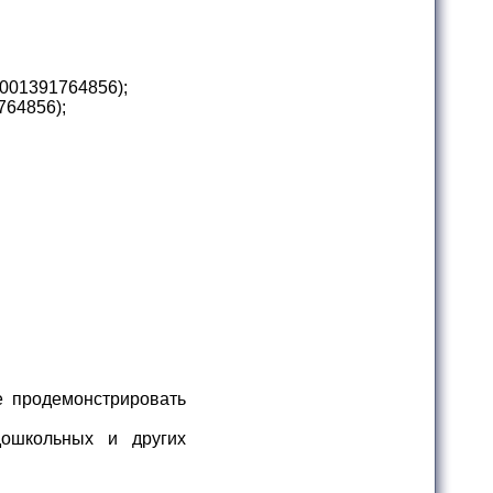
001391764856);
64856);
е продемонстрировать
дошкольных и других