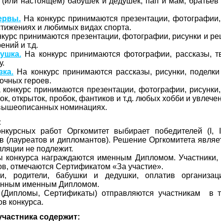
(или настоящем) бабушек и дедушек, пап и мам, братьев 
ервы.
На конкурс принимаются презентации, фотографии, 
тижениях и любимых видах спорта.
курс принимаются презентации, фотографии, рисунки и р
ений и т.д.
ушка.
На конкурс принимаются фотографии, рассказы, т
у.
ка.
На конкурс принимаются рассказы, рисунки, поделки
зочных героев.
конкурс принимаются презентации, фотографии, рисунки,
, открыток, пробок, фантиков и т.д. любых хобби и увлечени
 вышеописанных номинациях.
:
нкурсных работ Оргкомитет выбирает победителей (I, II
в (лауреатов и дипломантов). Решение Оргкомитета являе
лляции не подлежит.
ы конкурса награждаются именным Дипломом. Участники,
ов, отмечаются Сертификатом «За участие».
ли, родители, бабушки и дедушки, оплатив организац
енным именным Дипломом.
(Дипломы, Сертификаты) отправляются участникам в т
ов конкурса.
участника содержит: