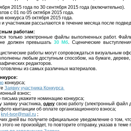
ября 2015 года по 30 сентября 2015 года (включительно).
тов с 01 по 05 октября 2015 года.
в конкурса 05 октября 2015 года.
и участникам рассылаются в течение месяца после подвед
рсным работам:
тся только электронные файлы выполненных работ. Файл
 не должен превышать
30 Мб
. Сценические выступлени
цистические работы могут сопровождаться визуальным о
ыполнены любым доступным способом, на бумаге, дереве, к
графических редакторов.
зготовлены из самых различных материалов.
онкурсе:
ию
конкурса;
те
Заявку участника Конкурса
ционный взнос;
го письма укажите номинацию конкурса;
у заявку участника,
одну
свою работу (электронный файл 
 фото квитанции об оплате организационного взноса;
:
kryl-tvor@mail.ru
;
бочих дней вы получите официальное уведомление о том, чт
 этого не произойдет, то повторите отправку, указав в тем