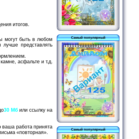
ения итогов.
Самый популярный
ы могут быть в любом
я лучше представлять
формлением.
амне, асфальте и т.д.
до
30 Мб
или ссылку на
о ваша работа принята
Самый популярный
е письма «повторная».