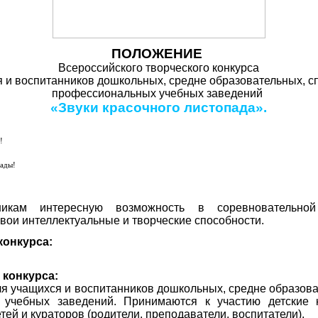
ПОЛОЖЕНИЕ
Всероссийского творческого конкурса
я и воспитанников дошкольных, средне образовательных, с
профессиональных учебных заведений
«Звуки красочного листопада».
!
рады!
тникам интересную возможность в соревновательн
вои интеллектуальные и творческие способности.
конкурса:
 конкурса:
ля учащихся и воспитанников дошкольных, средне образов
 учебных заведений. Принимаются к участию детские 
ей и кураторов (родители, преподаватели, воспитатели).