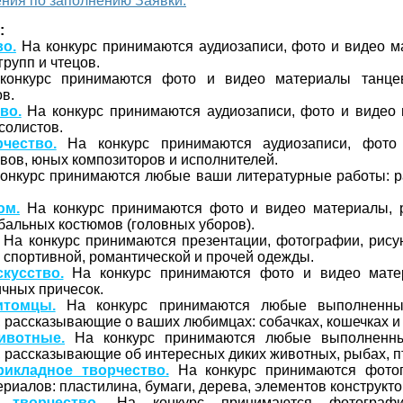
ния по заполнению Заявки.
:
во.
На конкурс принимаются аудиозаписи, фото и видео м
групп и чтецов.
онкурс принимаются фото и видео материалы танцев
ов.
во.
На конкурс принимаются аудиозаписи, фото и видео
 солистов.
чество.
На конкурс принимаются аудиозаписи, фото
вов, юных композиторов и исполнителей.
онкурс принимаются любые ваши литературные работы: рас
юм.
На конкурс принимаются фото и видео материалы, 
бальных костюмов (головных уборов).
На конкурс принимаются презентации, фотографии, рису
, спортивной, романтической и прочей одежды.
кусство.
На конкурс принимаются фото и видео мате
чных причесок.
томцы.
На конкурс принимаются любые выполненны
рассказывающие о ваших любимцах: собачках, кошечках и 
вотные.
На конкурс принимаются любые выполненны
рассказывающие об интересных диких животных, рыбах, пти
рикладное творчество.
На конкурс принимаются фото
риалов: пластилина, бумаги, дерева, элементов конструктор
 творчество.
На конкурс принимаются фотографи