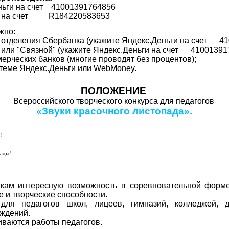
еньги на счет 41001391764856
ey на счет R184220583653
жно:
и отделения Сбербанка (укажите
Яндекс.Деньги на счет 41
" или "Связной"
(укажите
Яндекс.Деньги на счет 410013917
ерческих банков (многие проводят без процентов);
истеме Яндекс.Деньги или WebMoney.
ПОЛОЖЕНИЕ
Всероссийского творческого конкурса для педагогов
«Звуки красочного листопада».
!
рады!
икам интересную возможность в соревновательной форм
е и творческие способности.
 для педагогов школ, лицеев, гимназий, колледжей, 
еждений.
иваются работы педагогов.