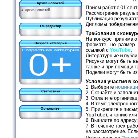
Архив новостей
Прием работ с 01 сент
Архив новостей
Рассмотрение результа
Публикация результато
Дипломы победителям 
Гл. редактор
Требования к конку
На конкурс принимаю
Возраст. категория
формате, но размер
ссылкой с
YouTube
.
Литературные и публи
Рисунки могут быть в
так же и при помощи 
Поделки могут быть и
Условия участия в к
1. Выберите
номинац
Статистика
2. Скачайте и заполни
3. Оплатите организа
4. В теме электронно
5. Прикрепите к письм
Оргкомитет
YouTube), и копию или
6. Вышлите по адресу
7. В течение трёх ра
на рассмотрение. Если