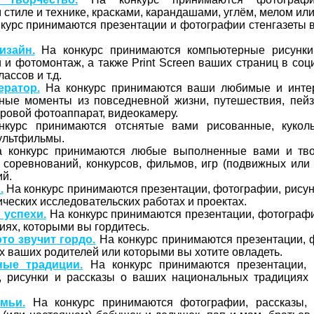
стиле и технике, красками, карандашами, углём, мелом ил
курс принимаются презентации и фотографии стенгазеты в
изайн.
На конкурс принимаются компьютерные рисунки
 и фотомонтаж, а также Print Screen ваших страниц в соц
лассов и т.д.
ератор.
На конкурс принимаются ваши любимые и инте
ные моменты из повседневной жизни, путешествия, пейз
ровой фотоаппарат, видеокамеру.
курс принимаются отснятые вами рисованные, куколь
мультфильмы.
 конкурс принимаются любые выполненные вами и тв
 соревнований, конкурсов, фильмов, игр (подвижных или
ий.
.
На конкурс принимаются презентации, фотографии, рисун
ических исследовательских работах и проектах.
 успехи.
На конкурс принимаются презентации, фотографи
иях, которыми вы гордитесь.
то звучит гордо.
На конкурс принимаются презентации, 
х ваших родителей или которыми вы хотите овладеть.
ные традиции.
На конкурс принимаются презентации, 
и, рисунки и рассказы о ваших национальных традициях 
мьи.
На конкурс принимаются фотографии, рассказы, 