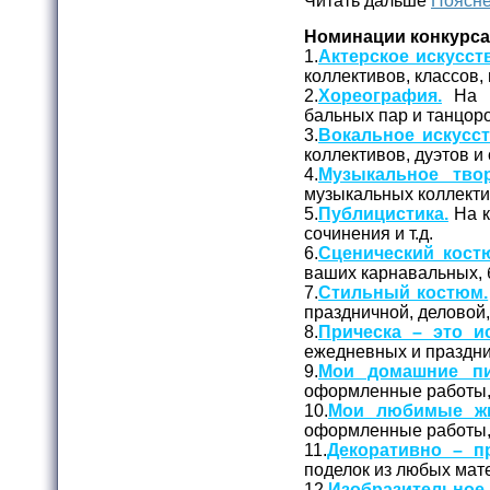
Читать дальше
Поясне
Номинации конкурса
1.
Актерское искусст
коллективов, классов, 
2.
Хореография.
На к
бальных пар и танцор
3.
Вокальное искусст
коллективов, дуэтов и
4.
Музыкальное твор
музыкальных коллекти
5.
Публицистика.
На к
сочинения и т.д.
6.
Сценический кост
ваших карнавальных, 
7.
Стильный костюм.
праздничной, деловой
8.
Прическа – это ис
ежедневных и праздни
9.
Мои домашние пи
оформленные работы, 
10.
Мои любимые жи
оформленные работы, 
11.
Декоративно – п
поделок из любых мате
12.
Изобразительное