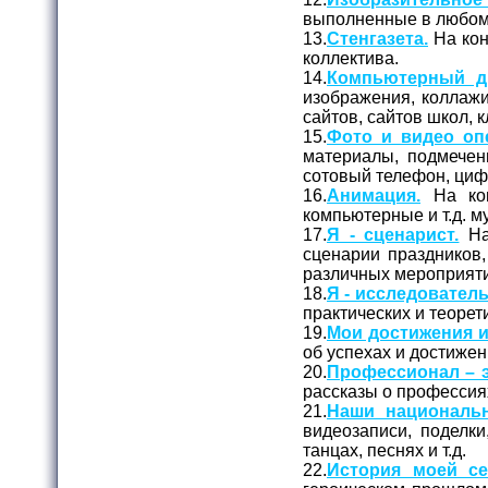
выполненные в любом 
13.
Стенгазета.
На кон
коллектива.
14.
Компьютерный д
изображения, коллажи
сайтов, сайтов школ, к
15.
Фото и видео оп
материалы, подмечен
сотовый телефон, циф
16.
Анимация.
На кон
компьютерные и т.д. 
17.
Я - сценарист.
На
сценарии праздников,
различных мероприят
18.
Я - исследователь
практических и теорет
19.
Мои достижения и
об успехах и достижен
20.
Профессионал – э
рассказы о профессия
21.
Наши националь
видеозаписи, поделк
танцах, песнях и т.д.
22.
История моей се