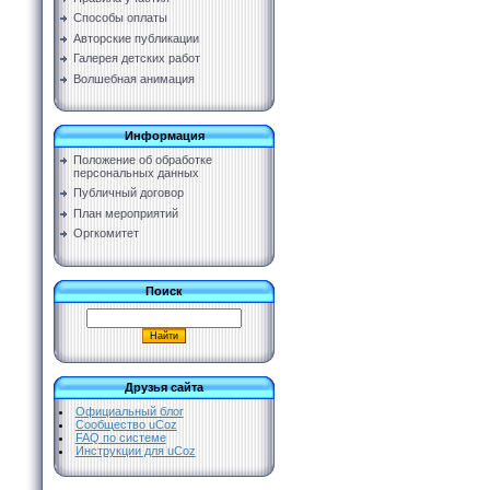
Способы оплаты
Авторские публикации
Галерея детских работ
Волшебная анимация
Информация
Положение об обработке
персональных данных
Публичный договор
План мероприятий
Оргкомитет
Поиск
Друзья сайта
Официальный блог
Сообщество uCoz
FAQ по системе
Инструкции для uCoz