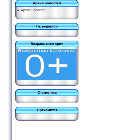
Архив новостей
Архив новостей
Гл. редактор
Возраст. категория
Статистика
Оргкомитет