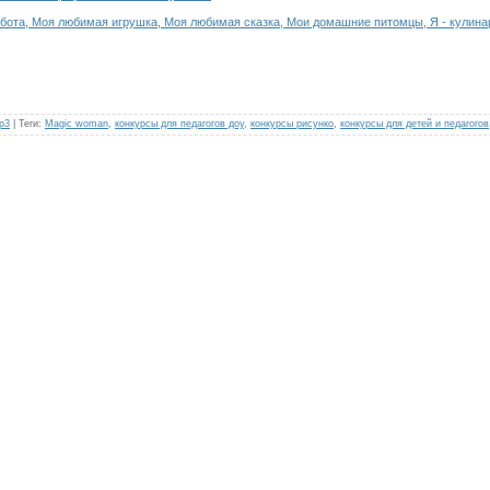
бота, Моя любимая игрушка, Моя любимая сказка, Мои домашние питомцы, Я - кулина
р3
|
Теги
:
Magic woman
,
конкурсы для педагогов доу
,
конкурсы рисунко
,
конкурсы для детей и педагогов