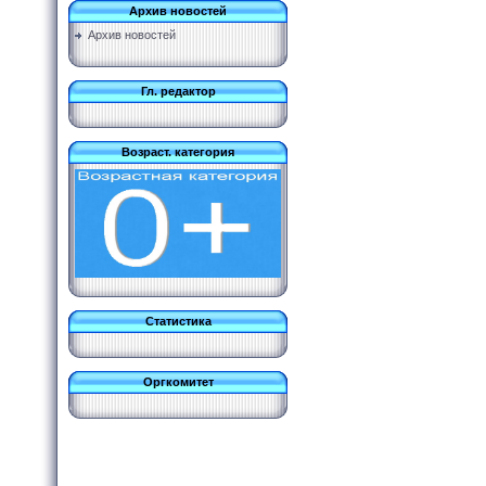
Архив новостей
Архив новостей
Гл. редактор
Возраст. категория
Статистика
Оргкомитет