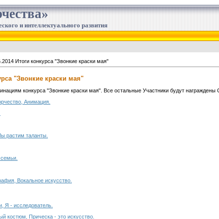
чества»
еского и интеллектуального развития
.2014 Итоги конкурса "Звонкие краски мая"
курса "Звонкие краски мая"
нациям конкурса "Звонкие краски мая". Все остальные Участники будут награждены 
орчество, Анимация.
.
Мы растим таланты.
 семьи.
рафия, Вокальное искусство.
, Я - исследователь.
й костюм, Прическа - это искусство.