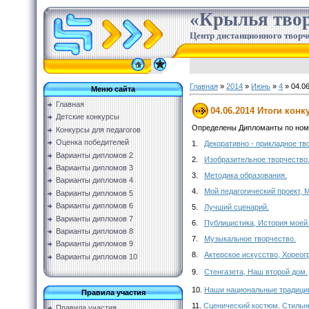
«Крылья твор
Центр дистанционного творч
Главная
»
2014
»
Июнь
»
4
» 04.06
Меню сайта
Главная
04.06.2014 Итоги кон
Детские конкурсы
Определены Дипломанты по номи
Конкурсы для педагогов
Оценка победителей
1.
Декоративно - прикладное тв
Варианты дипломов 2
2.
Изобразительное творчество
Варианты дипломов 3
3.
Методика образования.
Варианты дипломов 4
4.
Мой педагогический проект, 
Варианты дипломов 5
Варианты дипломов 6
5.
Лучший сценарий.
Варианты дипломов 7
6.
Публицистика, История моей
Варианты дипломов 8
7.
Музыкальное творчество.
Варианты дипломов 9
8.
Актерское искусство, Хореог
Варианты дипломов 10
9.
Стенгазета, Наш второй дом.
10.
Наши национальные традиции
Правила участия
11.
Сценический костюм, Стильны
Правила участия