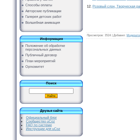
Способы оплаты
12.
Розовый слон, Творческая ра
Авторские публикации
Галерея детских работ
Волшебная анимация
Просмотров
:
3524
|
Добавил
:
Модерато
Информация
Положение об обработке
персональных данных
Публичный договор
План мероприятий
Оргкомитет
Поиск
Друзья сайта
Официальный блог
Сообщество uCoz
FAQ по системе
Инструкции для uCoz