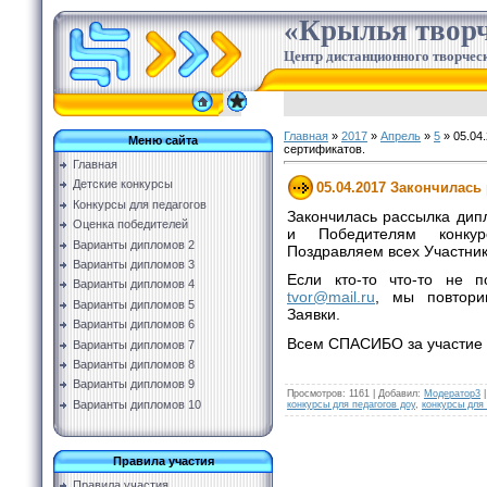
«Крылья творч
Центр дистанционного творческ
Главная
»
2017
»
Апрель
»
5
» 05.04
Меню сайта
сертификатов.
Главная
Детские конкурсы
05.04.2017 Закончилась
Конкурсы для педагогов
Закончилась рассылка дип
Оценка победителей
и Победителям конкур
Варианты дипломов 2
Поздравляем всех Участник
Варианты дипломов 3
Если кто-то что-то не 
Варианты дипломов 4
tvor@mail.ru
, мы повтори
Варианты дипломов 5
Заявки.
Варианты дипломов 6
Всем СПАСИБО за участие !
Варианты дипломов 7
Варианты дипломов 8
Варианты дипломов 9
Просмотров
:
1161
|
Добавил
:
Модератор3
Варианты дипломов 10
конкурсы для педагогов доу
,
конкурсы для
Правила участия
Правила участия