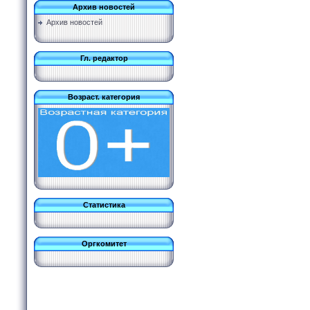
Архив новостей
Архив новостей
Гл. редактор
Возраст. категория
Статистика
Оргкомитет