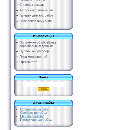
Способы оплаты
Авторские публикации
Галерея детских работ
Волшебная анимация
Информация
Положение об обработке
персональных данных
Публичный договор
План мероприятий
Оргкомитет
Поиск
Друзья сайта
Официальный блог
Сообщество uCoz
FAQ по системе
Инструкции для uCoz