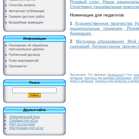
Розовый слон, Наши националь
Способы оплаты
Спортивно-танцевальная композ
Авторские публикации
Номинации для педагогов:
Галерея детских работ
Волшебная анимация
1.
Художественное творчество, Н
национальные традиции, Розов
Анимация.
Информация
2.
Методика образования, Мой 
Положение об обработке
сценарий, Литературное творчест
персональных данных
Публичный договор
План мероприятий
Оргкомитет
Просмотров
:
710
|
Добавил
:
Модератор3
|
Теги
:
кон
педагогов
,
конкурсы для младших школьников
,
конк
детей и педагогов
,
конкурсы для педагогов и родит
Поиск
Друзья сайта
Официальный блог
Сообщество uCoz
FAQ по системе
Инструкции для uCoz