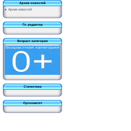
Архив новостей
Архив новостей
Гл. редактор
Возраст. категория
Статистика
Оргкомитет