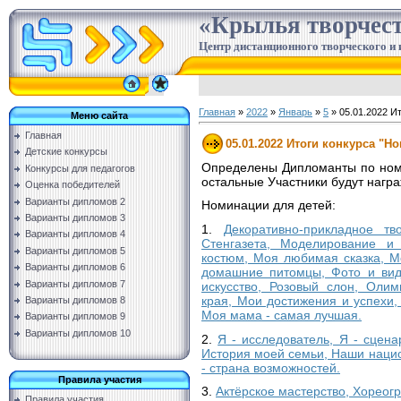
«Крылья творчес
Центр дистанционного творческого и 
Главная
»
2022
»
Январь
»
5
» 05.01.2022 Ит
Меню сайта
Главная
05.01.2022 Итоги конкурса "Н
Детские конкурсы
Определены Дипломанты по номи
Конкурсы для педагогов
остальные Участники будут нагр
Оценка победителей
Варианты дипломов 2
Номинации для детей:
Варианты дипломов 3
1.
Декоративно-прикладное тв
Варианты дипломов 4
Стенгазета, Моделирование и 
Варианты дипломов 5
костюм, Моя любимая сказка, 
Варианты дипломов 6
домашние питомцы, Фото и вид
Варианты дипломов 7
искусство, Розовый слон, Олим
края, Мои достижения и успехи,
Варианты дипломов 8
Моя мама - самая лучшая.
Варианты дипломов 9
Варианты дипломов 10
2.
Я - исследователь, Я - сцена
История моей семьи, Наши нацио
- страна возможностей.
Правила участия
3.
Актёрское мастерство, Хореог
Правила участия