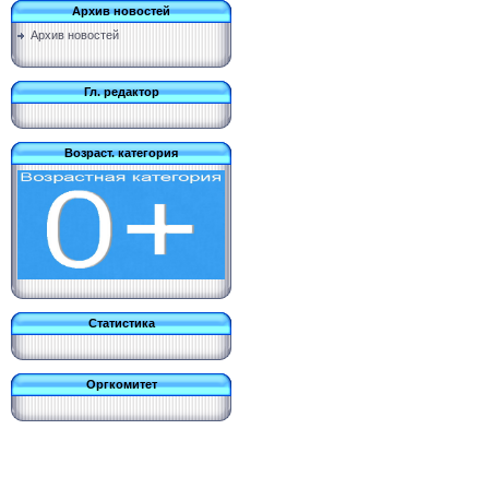
Архив новостей
Архив новостей
Гл. редактор
Возраст. категория
Статистика
Оргкомитет