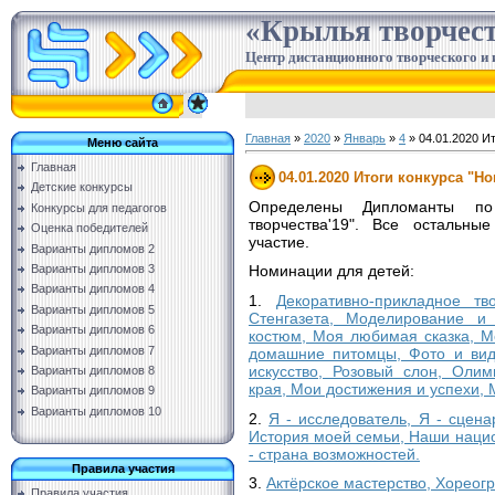
«Крылья творчес
Центр дистанционного творческого и 
Главная
»
2020
»
Январь
»
4
» 04.01.2020 И
Меню сайта
Главная
04.01.2020 Итоги конкурса "Н
Детские конкурсы
Определены Дипломанты по
Конкурсы для педагогов
творчества'19". Все остальны
Оценка победителей
участие.
Варианты дипломов 2
Варианты дипломов 3
Номинации для детей:
Варианты дипломов 4
1.
Декоративно-прикладное тв
Варианты дипломов 5
Стенгазета, Моделирование и 
Варианты дипломов 6
костюм, Моя любимая сказка, 
Варианты дипломов 7
домашние питомцы, Фото и вид
искусство, Розовый слон, Олим
Варианты дипломов 8
края, Мои достижения и успехи, 
Варианты дипломов 9
Варианты дипломов 10
2.
Я - исследователь, Я - сцена
История моей семьи, Наши нацио
- страна возможностей.
Правила участия
3.
Актёрское мастерство, Хореог
Правила участия