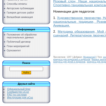
Розовый слон, Наши националь
Способы оплаты
Спортивно-танцевальная композ
Авторские публикации
Номинации для педагогов:
Галерея детских работ
Волшебная анимация
1.
Художественное творчество, Н
национальные традиции, Розов
Анимация.
Информация
2.
Методика образования, Мой 
Положение об обработке
сценарий, Литературное творчест
персональных данных
Публичный договор
План мероприятий
Оргкомитет
Просмотров
:
1207
|
Добавил
:
Модератор3
|
Теги
:
ко
конкурсы для родителей и педагогов
,
Крылья творч
конкурсы для детей и педагогов
,
конкурсы для педа
Поиск
Друзья сайта
Официальный блог
Сообщество uCoz
FAQ по системе
Инструкции для uCoz