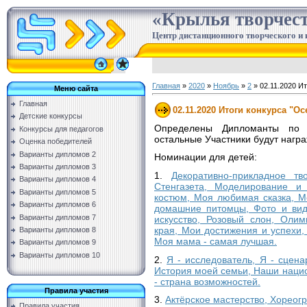
«Крылья творчес
Центр дистанционного творческого и 
Главная
»
2020
»
Ноябрь
»
2
» 02.11.2020 Ит
Меню сайта
Главная
02.11.2020 Итоги конкурса "Ос
Детские конкурсы
Определены Дипломанты по н
Конкурсы для педагогов
остальные Участники будут нагр
Оценка победителей
Варианты дипломов 2
Номинации для детей:
Варианты дипломов 3
1.
Декоративно-прикладное тв
Варианты дипломов 4
Стенгазета, Моделирование и 
Варианты дипломов 5
костюм, Моя любимая сказка, 
Варианты дипломов 6
домашние питомцы, Фото и вид
Варианты дипломов 7
искусство, Розовый слон, Олим
края, Мои достижения и успехи,
Варианты дипломов 8
Моя мама - самая лучшая.
Варианты дипломов 9
Варианты дипломов 10
2.
Я - исследователь, Я - сцена
История моей семьи, Наши нацио
- страна возможностей.
Правила участия
3.
Актёрское мастерство, Хореог
Правила участия