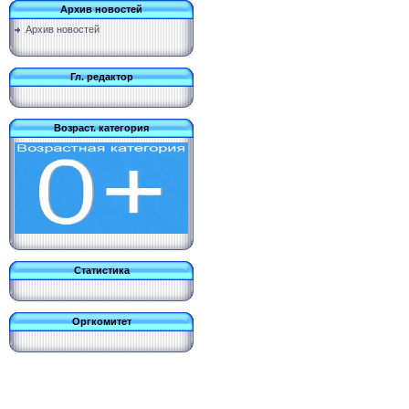
Архив новостей
Архив новостей
Гл. редактор
Возраст. категория
Статистика
Оргкомитет