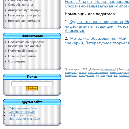
Розовый слон, Наши националь
Способы оплаты
Спортивно-танцевальная композ
Авторские публикации
Номинации для педагогов:
Галерея детских работ
Волшебная анимация
1.
Художественное творчество, Н
национальные традиции, Розов
Анимация.
Информация
2.
Методика образования, Мой 
Положение об обработке
сценарий, Литературное творчест
персональных данных
Публичный договор
План мероприятий
Оргкомитет
Просмотров
:
1233
|
Добавил
:
Модератор3
|
Теги
:
ко
конкурсы для младших школьников
,
конкурсы для д
конкурсы для педагогов доу
,
конкурсы для детей и 
Поиск
Друзья сайта
Официальный блог
Сообщество uCoz
FAQ по системе
Инструкции для uCoz