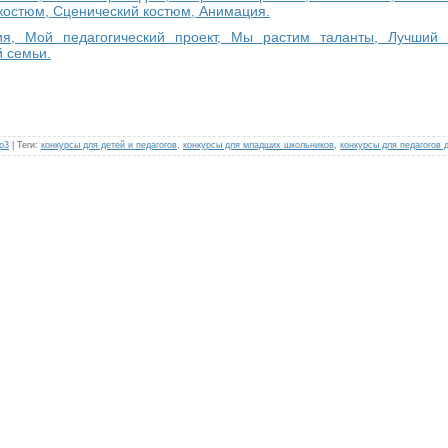
костюм, Сценический костюм, Анимация.
ия, Мой педагогический проект, Мы растим таланты, Лучший 
й семьи.
р3
|
Теги
:
конкурсы для детей и педагогов
,
конкурсы для младших школьников
,
конкурсы для педагогов 