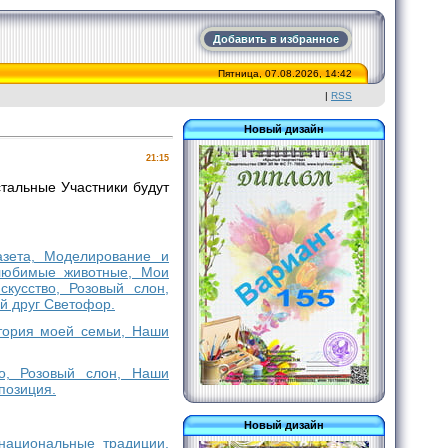
Добавить в избранное
Пятница, 07.08.2026, 14:42
|
RSS
Новый дизайн
21:15
тальные Участники будут
газета, Моделирование и
 любимые животные, Мои
кусство, Розовый слон,
й друг Светофор.
стория моей семьи, Наши
во, Розовый слон, Наши
позиция.
Новый дизайн
 национальные традиции,