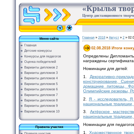
«Крылья твор
Центр дистанционного творч
Главная
»
2018
»
Август
»
2
» 02.
Меню сайта
Главная
02.08.2018 Итоги кон
Детские конкурсы
Определены Дипломанты 
Конкурсы для педагогов
награждены сертификатам
Оценка победителей
Варианты дипломов 2
Номинации для детей:
Варианты дипломов 3
1.
Декоративно-приклад
Варианты дипломов 4
конструирование, Сцен
Варианты дипломов 5
домашние питомцы, Фот
Варианты дипломов 6
Олимпийские резервы, Ро
Варианты дипломов 7
2.
Я - исследователь, Я
Варианты дипломов 8
национальные традиции, 
Варианты дипломов 9
3.
Актёрское мастерст
Варианты дипломов 10
национальные традиции,
Номинации для педагогов
Правила участия
1.
Художественное твор
Правила участия