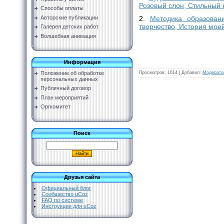
Розовый слон, Стильный 
Способы оплаты
Авторские публикации
2.
Методика образован
творчество, История мое
Галерея детских работ
Волшебная анимация
Информация
Просмотров
:
1614
|
Добавил
:
Модерато
Положение об обработке
персональных данных
Публичный договор
План мероприятий
Оргкомитет
Поиск
Друзья сайта
Официальный блог
Сообщество uCoz
FAQ по системе
Инструкции для uCoz