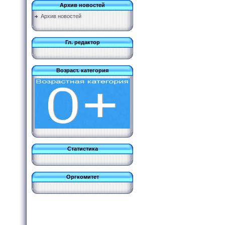
Архив новостей
Архив новостей
Гл. редактор
Возраст. категория
Статистика
Оргкомитет