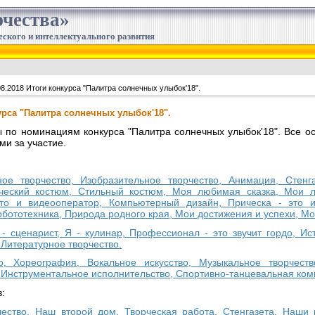
чества»
еского и интеллектуального развития
08.2018 Итоги конкурса "Палитра солнечных улыбок'18".
курса "Палитра солнечных улыбок'18".
по номинациям конкурса "Палитра солнечных улыбок'18". Все ос
и за участие.
ное творчество, Изобразительное творчество, Анимация, Стен
ический костюм, Стильный костюм, Моя любимая сказка, Мои
о и видеооператор, Компьютерный дизайн, Прическа - это ис
бототехника, Природа родного края, Мои достижения и успехи, Мо
 - сценарист, Я - кулинар, Профессионал - это звучит гордо, И
Литературное творчество.
во, Хореография, Вокальное искусство, Музыкальное творчест
 Инструментальное исполнительство, Спортивно-танцевальная ком
:
чество, Наш второй дом, Творческая работа, Стенгазета, Наши