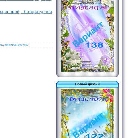
сценарий, Литературное
доу
,
конкурсы рисунко
Новый дизайн