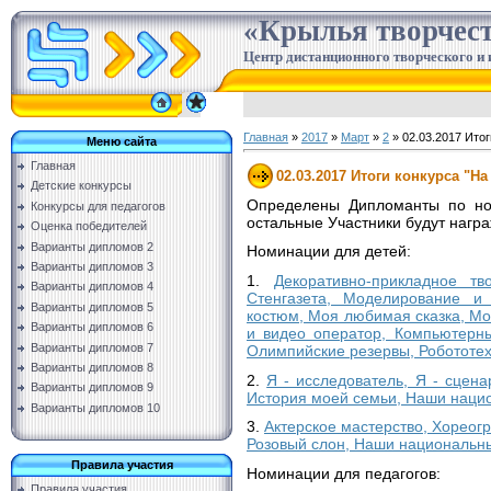
«Крылья творчес
Центр дистанционного творческого и 
Главная
»
2017
»
Март
»
2
» 02.03.2017 Итог
Меню сайта
Главная
02.03.2017 Итоги конкурса "На
Детские конкурсы
Определены Дипломанты по ном
Конкурсы для педагогов
остальные Участники будут нагр
Оценка победителей
Варианты дипломов 2
Номинации для детей:
Варианты дипломов 3
1.
Декоративно-прикладное тв
Варианты дипломов 4
Стенгазета, Моделирование и 
Варианты дипломов 5
костюм, Моя любимая сказка, М
Варианты дипломов 6
и видео оператор, Компьютерны
Варианты дипломов 7
Олимпийские резервы, Робототех
Варианты дипломов 8
2.
Я - исследователь, Я - сцена
Варианты дипломов 9
История моей семьи, Наши нацио
Варианты дипломов 10
3.
Актерское мастерство, Хореог
Розовый слон, Наши национальн
Правила участия
Номинации для педагогов:
Правила участия