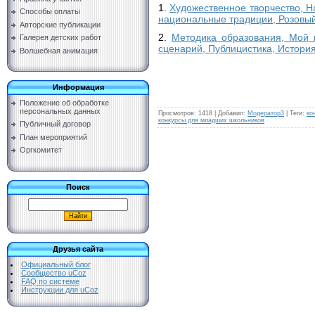
1.
Художественное творчество, Н
Способы оплаты
национальные традиции, Розовый
Авторские публикации
2.
Методика образования, Мой 
Галерея детских работ
сценарий, Публицистика, Истори
Волшебная анимация
Информация
Положение об обработке
персональных данных
Просмотров
:
1418
|
Добавил
:
Модератор3
|
Теги
:
ко
конкурсы для младших школьников
Публичный договор
План мероприятий
Оргкомитет
Поиск
Друзья сайта
Официальный блог
Сообщество uCoz
FAQ по системе
Инструкции для uCoz