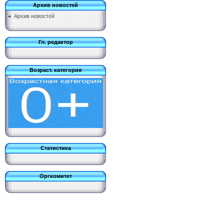
Архив новостей
Архив новостей
Гл. редактор
Возраст. категория
Статистика
Оргкомитет