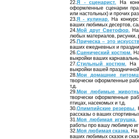
22.
Я - сценарист.
На конк
оформленные сценарии праз
или настольных) и прочих ра
23.
Я - кулинар.
На конкурс 
ваших любимых десертов, сала
24.
Мой друг Светофор.
На 
любых материалов, рисунки, 
25.
Прическа – это искусств
ваших ежедневных и праздни
26.
Сценический костюм.
На
выкройки ваших карнавальных
27.
Стильный костюм.
На к
выкройки вашей праздничной,
28.
Мои домашние питомц
творчески оформленные рабо
т.д.
29.
Мои любимые животны
творчески оформленные раб
птицах, насекомых и т.д.
30.
Олимпийские резервы.
Н
рассказы о ваших спортивны
31.
Моя любимая игрушка.
работы про вашу любимую иг
32.
Моя любимая сказка.
На 
ваших любимых сказок и сказ