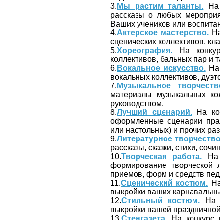
3.
Мы растим таланты.
На 
рассказы о любых мероприяти
Ваших учеников или воспита
4.
Актерское мастерство.
На
сценических коллективов, кла
5.
Хореография.
На конкур
коллективов, бальных пар и 
6.
Вокальное искусство.
На 
вокальных коллективов, дуэт
7.
Музыкальное творчеств
материалы музыкальных ко
руководством.
8.
Лучший сценарий.
На кон
оформленные сценарии праз
или настольных) и прочих ра
9.
Литературное творчество
рассказы, сказки, стихи, сочин
10.
Творческая работа.
На 
формирование творческой л
приемов, форм и средств пед
11.
Сценический костюм.
На
выкройки ваших карнавальных
12.
Стильный костюм.
На к
выкройки вашей праздничной,
13.
Стенгазета.
На конкурс п