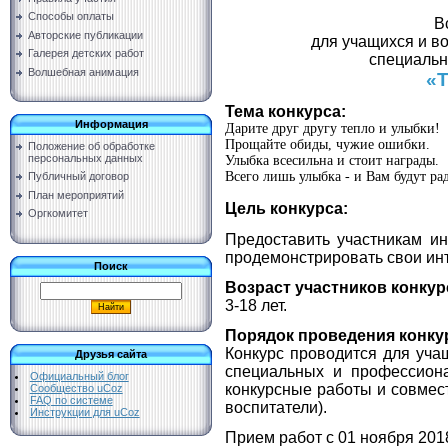
Способы оплаты
В
Авторские публикации
для учащихся и в
Галерея детских работ
специальн
Волшебная анимация
«Т
Тема конкурса:
Информация
Дарите друг другу тепло и улыбки!
Прощайте обиды, чужие ошибки.
Положение об обработке
персональных данных
Улыбка всесильна и стоит награды.
Всего лишь улыбка - и Вам будут ра
Публичный договор
План мероприятий
Цель конкурса:
Оргкомитет
Предоставить участникам и
продемонстрировать свои инт
Поиск
Возраст участников конкур
3-18 лет.
Порядок проведения конку
Конкурс проводится для уча
Друзья сайта
специальных и профессиона
Официальный блог
конкурсные работы и совмест
Сообщество uCoz
FAQ по системе
воспитатели).
Инструкции для uCoz
Прием работ с 01 ноября 2018