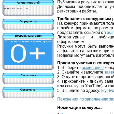
Публикация результатов конку
Архив новостей
Дипломы победителям и уч
Архив новостей
регистрации работы.
Требования к конкурсным 
Гл. редактор
На конкурс принимаются тол
в любом формате, но разме
представлять ссылкой с
YouT
Возраст. категория
Литературные и публици
оформлением.
Рисунки могут быть выполн
асфальте и т.д. так же и при
Поделки могут быть изготовл
Правила участия в конкурс
1. Выберите
номинацию
конк
2. Скачайте и заполните
заяв
Статистика
3. Оплатите организационный
4. Прикрепите к письму заяв
или ссылку на YouTube), и ко
Оргкомитет
5. Вышлите по адресу:
kryl-tv
Пояснения по заполнению за
Номинации конкурса: