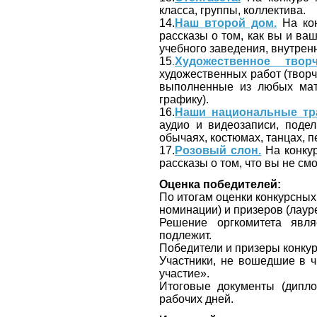
класса, группы, коллектива.
14.
Наш второй дом.
На кон
рассказы о том, как вы и в
учебного заведения, внутренн
15
Художественное творч
.
художественных работ (творч
выполненные из любых мат
графику).
16.
Наши национальные тр
аудио и видеозаписи, поде
обычаях, костюмах, танцах, пе
17.
Розовый слон.
На конкур
рассказы о том, что вы не с
Оценка победителей:
По итогам оценки конкурсных р
номинации) и призеров (лаур
Решение оргкомитета явля
подлежит.
Победители и призеры конку
Участники, не вошедшие в ч
участие».
Итоговые документы (дипло
рабочих дней.