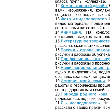
класса, группы, коллектива.
12.
Компьютерный дизайн.
Н
вами изображения, коллаж
социальных сетях, личных сайт
13.
Фото и видеооператор.
Н
видео материалы, подмечен
снятые вами на: сотовый тел
14.
Анимация.
На конкурс 
пластилиновые, компьютерные
15.
Литературное творчеств
рассказы, сказки, стихи, сочин
16.
Россия - страна возмож
рисунки и рассказы об успеха
17.
Профессионал – это зву
рисунки и рассказы о профес
18.
Наши национальные тр
аудио и видеозаписи, поде
обычаях, костюмах, танцах, пе
19.
История моей семьи.
Н
работы о героическом прошл
сестер, дорогих вам семейны
20.
Природа родного края.
видеозаписи, поделки, рисунк
21.
Я - исследователь.
На к
рассказы о ваших практически