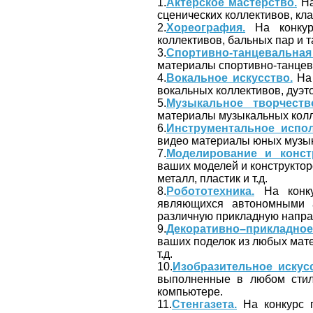
1.
Актерское мастерство.
На
сценических коллективов, кла
2.
Хореография.
На конкур
коллективов, бальных пар и 
3.
Спортивно-танцевальная
материалы спортивно-танцев
4.
Вокальное искусство.
На 
вокальных коллективов, дуэто
5.
Музыкальное творчеств
материалы музыкальных колл
6.
Инструментальное испол
видео материалы юных музык
7.
Моделирование и конст
ваших моделей и конструктор
металл, пластик и т.д.
8.
Робототехника.
На конку
являющихся автономными 
различную прикладную напра
9.
Декоративно–прикладное
ваших поделок из любых мате
т.д.
10.
Изобразительное искусс
выполненные в любом стиле
компьютере.
11.
Стенгазета.
На конкурс п