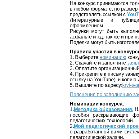
На конкурс принимаются тол
в любом формате, но разме
представлять ссылкой с
YouT
Литературные и публици
оформлением.
Рисунки могут быть выполн
асфальте и т.д. так же и при
Поделки могут быть изготовл
Правила участия в конкурс
1. Выберите
номинацию
конк
2. Скачайте и заполните
заяв
3. Оплатите организационный
4. Прикрепите к письму заяв
ссылку на YouTube), и копию 
5. Вышлите по адресу:
kryl-tv
Пояснения по заполнению за
Номинации конкурса:
1.
Методика образования.
На
пособия раскрывающие фо
педагогических технологий.
2.
Мой педагогический прое
о разработанной вами систем
педагогической задачи.