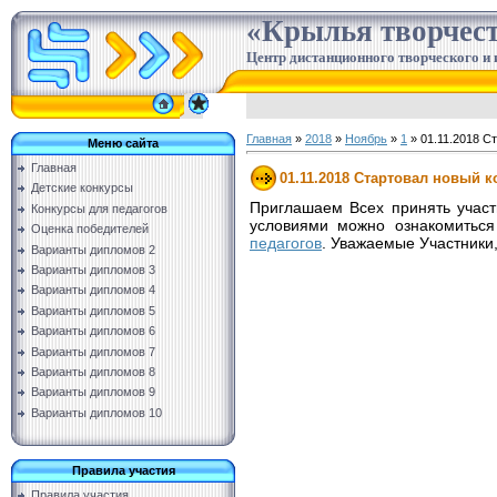
«Крылья творчес
Центр дистанционного творческого и 
Главная
»
2018
»
Ноябрь
»
1
» 01.11.2018 С
Меню сайта
Главная
01.11.2018 Стартовал новый к
Детские конкурсы
Приглашаем Всех принять участ
Конкурсы для педагогов
условиями можно ознакомиться
Оценка победителей
педагогов
. Уважаемые Участники
Варианты дипломов 2
Варианты дипломов 3
Варианты дипломов 4
Варианты дипломов 5
Варианты дипломов 6
Варианты дипломов 7
Варианты дипломов 8
Варианты дипломов 9
Варианты дипломов 10
Правила участия
Правила участия