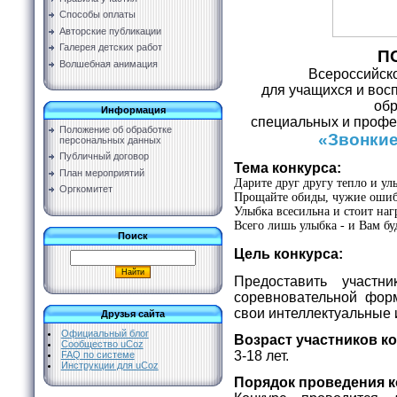
Способы оплаты
Авторские публикации
Галерея детских работ
П
Волшебная анимация
Всероссийско
для учащихся и вос
обр
Информация
специальных и профе
Положение об обработке
«Звонкие
персональных данных
Публичный договор
Тема конкурса:
План мероприятий
Дарите друг другу тепло и ул
Оргкомитет
Прощайте обиды, чужие ошиб
Улыбка всесильна и стоит наг
Всего лишь улыбка - и Вам бу
Поиск
Цель конкурса:
Предоставить участн
соревновательной фор
свои интеллектуальные 
Друзья сайта
Официальный блог
Возраст участников ко
Сообщество uCoz
3-18 лет.
FAQ по системе
Инструкции для uCoz
Порядок проведения к