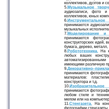
коллективов, дуэтов и с
5.
Музыкальное творч
аудиозаписи, фото и
коллективов, юных комп
6.
Инструментальное 
принимаются аудиозапи
музыкальных исполните
7.
Моделирование и 
принимаются фотог
конструкторских идей, 
бумага, дерево, металл, 
8.
Робототехника.
На к
любых ваших констру
автоматизированны
имеющими различную пр
9.
Декоративно–прикл
принимаются фотограф
материалов: пластил
конструктора и т.д.
10.
Изобразительное
принимаются фотографи
любом стиле и технике
мелом или на компьютер
11.
Стенгазета.
На конк
фотографии стенгазеты 