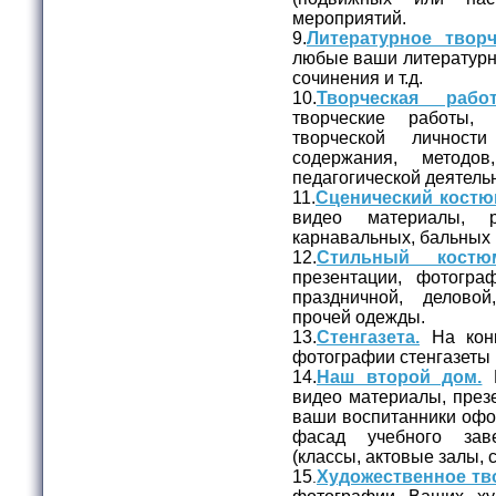
мероприятий.
9.
Литературное творч
любые ваши литературны
сочинения и т.д.
10.
Творческая работ
творческие работы,
творческой личност
содержания, метод
педагогической деятельн
11.
Сценический костю
видео материалы, 
карнавальных, бальных 
12.
Стильный костю
презентации, фотогр
праздничной, делово
прочей одежды.
13.
Стенгазета.
На конк
фотографии стенгазеты 
14.
Наш второй дом.
Н
видео материалы, презе
ваши воспитанники офо
фасад учебного зав
(классы, актовые залы, с
15
Художественное тв
.