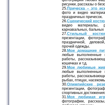
рисунки, рассказы о бе
25.
Прическа – это иск
фото и видео матери
праздничных причесок.
26.
Сценический костю
видео материалы, 
карнавальных, бальных 
27.
Стильный костю
презентации, фотогр
праздничной, делово
прочей одежды.
28.
Мои домашние пи
любые выполненные 
работы, рассказывающ
кошечках и т.д.
29.
Мои любимые жив
любые выполненные 
работы, рассказывающи
рыбах, птицах, насекомых
30.
Олимпийские резе
презентации, фотогра
спортивных достижениях
31.
Моя любимая игр
фотографии, рассказ