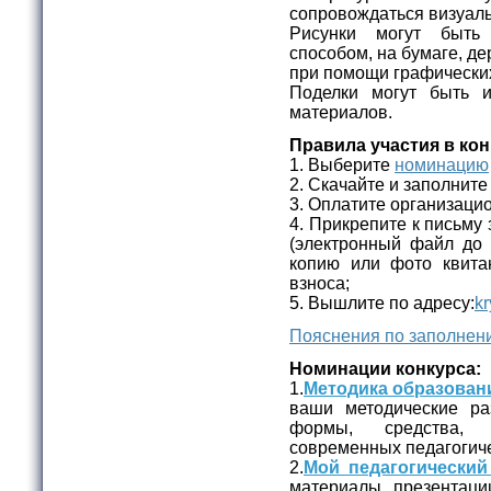
сопровождаться визуа
Рисунки могут быт
способом, на бумаге, дер
при помощи графических
Поделки могут быть 
материалов.
Правила участия в кон
1. Выберите
номинацию
2. Скачайте и заполнит
3. Оплатите организаци
4. Прикрепите к письму 
(электронный файл до
копию или фото квита
взноса;
5. Вышлите по адресу:
kr
Пояснения по заполнени
Номинации конкурса:
1.
Методика образован
ваши методические ра
формы, средства, 
современных педагогиче
2.
Мой педагогический
материалы, презентаци