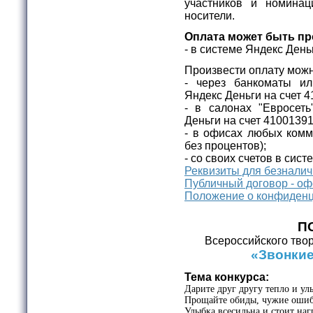
участников и номина
носители.
Оплата может быть пр
- в системе Яндекс День
Произвести оплату можн
- через банкоматы ил
Яндекс Деньги на счет 
- в салонах "Евросет
Деньги на счет 4100139
- в офисах любых комм
без процентов);
- со своих счетов в сист
Реквизиты для безнали
Публичный договор - оф
Положение о конфиденц
П
Всероссийского твор
«Звонкие
Тема конкурса:
Дарите друг другу тепло и ул
Прощайте обиды, чужие ошиб
Улыбка всесильна и стоит наг