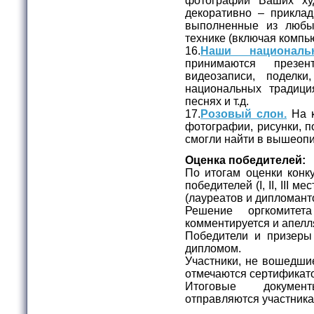
фотографии Ваших худ
декоративно – приклад
выполненные из любы
технике (включая компь
16.
Наши националь
принимаются презе
видеозаписи, поделк
национальных традици
песнях и т.д.
17.
Розовый слон.
На к
фотографии, рисунки, п
смогли найти в вышеоп
Оценка победителей:
По итогам оценки конк
победителей (I, II, III 
(лауреатов и дипломанто
Решение оргкомитет
комментируется и апелл
Победители и призеры
дипломом.
Участники, не вошедшие
отмечаются сертификато
Итоговые докумен
отправляются участникам