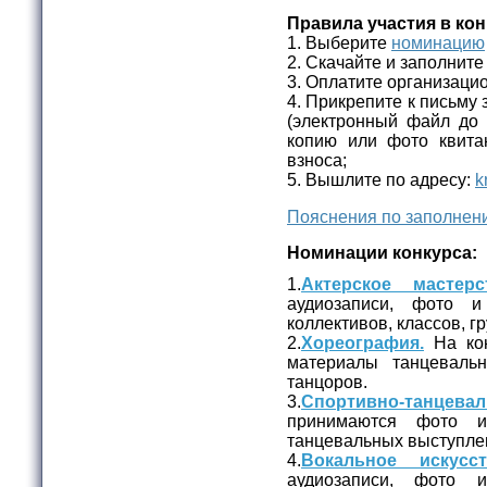
Правила участия в кон
1. Выберите
номинацию
2. Скачайте и заполнит
3. Оплатите организаци
4. Прикрепите к письму 
(электронный файл до
копию или фото квита
взноса;
5. Вышлите по адресу:
k
Пояснения по заполнени
Номинации конкурса:
1.
Актерское мастерс
аудиозаписи, фото и
коллективов, классов, гр
2.
Хореография.
На кон
материалы танцеваль
танцоров.
3.
Спортивно-танцева
принимаются фото и
танцевальных выступле
4.
Вокальное искусст
аудиозаписи, фото 