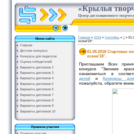
«Крылья творч
Центр дистанционного творческ
Главная
»
2018
»
Сентябрь
»
1
» 01.
Меню сайта
осени'18".
Главная
Детские конкурсы
01.09.2018 Стартовал н
осени'18".
Конкурсы для педагогов
Оценка победителей
Приглашаем Всех приня
Варианты дипломов 2
конкурсе "Звонкие кра
Варианты дипломов 3
ознакомиться в соотве
детей
и
Конкурсы для
Варианты дипломов 4
пожалуйста, обратите вни
Варианты дипломов 5
Варианты дипломов 6
Варианты дипломов 7
Варианты дипломов 8
Варианты дипломов 9
Варианты дипломов 10
Правила участия
Правила участия