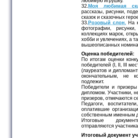
любимую игрушку.
32.
Моя любимая ска
рассказы, рисунки, под
сказок и сказочных геро
33.
Розовый слон.
На к
фотографии, рисунки
коллекциях марок, откры
хобби и увлечениях, а та
вышеописанных номина
Оценка победителей:
По итогам оценки конк
победителей (I, II, III 
(лауреатов и дипломант
окончательным, не к
подлежит.
Победители и призеры
дипломом. Участники, н
призеров, отмечаются с
Педагоги, воспитател
оплатившие организаци
собственным именным 
Итоговые докумен
отправляются участникам
Итоговый документ уч