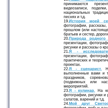
принимаются презе
видеозаписи, поделк
национальных традици
песнях и т.д.
19.
История моей се
фотографии, рассказы,
прошлом (или настояще
братьев и сестер, дорог
20.
Природа родного 
презентации, фотографи
рисунки и рассказы о кр
21.
Я - исследовате
презентации, фотогра
практических и теорети
проектах.
22.
Я - сценарист.
На
выполненные вами и 
праздников, соревно
(подвижных или нас
мероприятий.
23.
Я - кулинар.
На ко
фотографии, рисунки и
салатов, варений и т.д.
24.
Мой друг Светоф
фотографии любых ваш