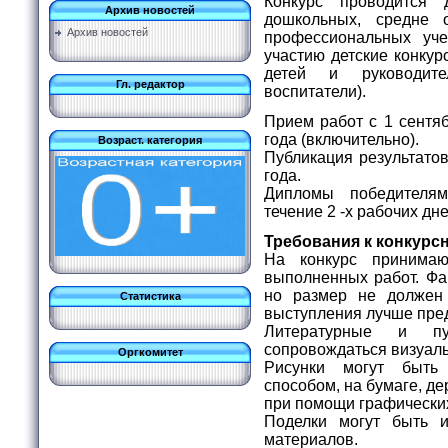
Конкурс проводится 
Архив новостей
дошкольных, средне 
Архив новостей
профессиональных уч
участию детские конку
детей и руководител
Гл. редактор
воспитатели).
Прием работ с 1 сентяб
года (включительно).
Возраст. категория
Публикация результатов
года.
Дипломы победителя
течение 2 -х рабочих дн
Требования к конкурс
На конкурс принимаю
выполненных работ. Фа
но размер не долже
Статистика
выступления лучше пре
Литературные и пу
сопровождаться визуа
Оргкомитет
Рисунки могут быт
способом, на бумаге, дер
при помощи графических
Поделки могут быть 
материалов.