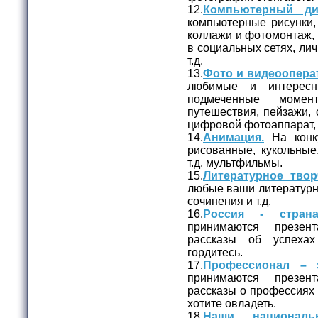
12.
Компьютерный ди
компьютерные рисунки,
коллажи и фотомонтаж, 
в социальных сетях, лич
т.д.
13.
Фото и видеоопера
любимые и интерес
подмеченные момен
путешествия, пейзажи, 
цифровой фотоаппарат,
14.
Анимация.
На конк
рисованные, кукольные
т.д. мультфильмы.
15.
Литературное твор
любые ваши литературны
сочинения и т.д.
16.
Россия - страна
принимаются презен
рассказы об успеха
гордитесь.
17.
Профессионал – э
принимаются презен
рассказы о профессиях
хотите овладеть.
18.
Наши националь