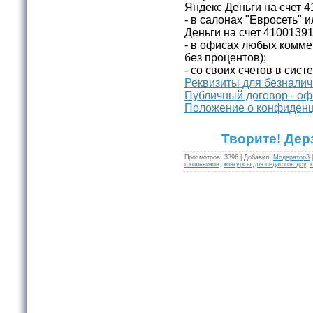
Яндекс Деньги на счет 
- в салонах "Евросеть" 
Деньги на счет 4100139
- в офисах любых комме
без процентов);
- со своих счетов в сист
Реквизиты для безналич
Публичный договор - оф
Положение о конфиденц
Творите! Дер
Просмотров
:
3396
|
Добавил
:
Модератор3
школьников
,
конкурсы для педагогов доу
,