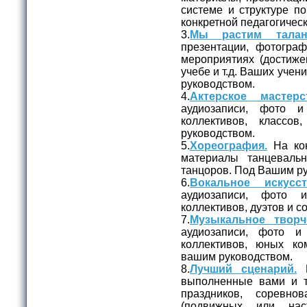
системе и структуре п
конкретной педагогическ
3.
Мы растим талан
презентации, фотогра
мероприятиях (достижен
учебе и т.д. Ваших уче
руководством.
4.
Актерское мастерс
аудиозаписи, фото и
коллективов, классо
руководством.
5.
Хореография.
На кон
материалы танцеваль
танцоров. Под Вашим р
6.
Вокальное искусст
аудиозаписи, фото 
коллективов, дуэтов и 
7.
Музыкальное творч
аудиозаписи, фото и
коллективов, юных ко
вашим руководством.
8.
Лучший сценарий.
Н
выполненные вами и 
праздников, соревно
(подвижных или нас