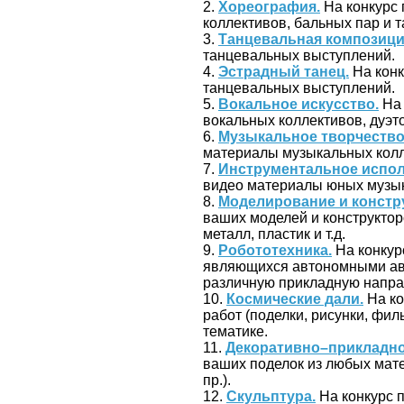
2.
Хореография.
На конкурс
коллективов, бальных пар и 
3.
Танцевальная композици
танцевальных выступлений.
4.
Эстрадный танец.
На конк
танцевальных выступлений.
5.
Вокальное искусство.
На 
вокальных коллективов, дуэто
6.
Музыкальное творчество
материалы музыкальных колл
7.
Инструментальное испол
видео материалы юных музык
8.
Моделирование и констр
ваших моделей и конструктор
металл, пластик и т.д.
9.
Робототехника.
На конкур
являющихся автономными ав
различную прикладную напра
10.
Космические дали.
На ко
работ (поделки, рисунки, фил
тематике.
11.
Декоративно–прикладно
ваших поделок из любых мате
пр.).
12.
Скульптура.
На конкурс 