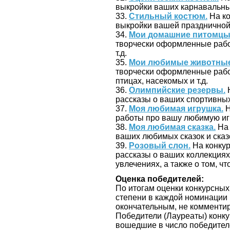
выкройки ваших карнавальных
33.
Стильный костюм.
На ко
выкройки вашей праздничной,
34.
Мои домашние питомцы
творчески оформленные рабо
т.д.
35.
Мои любимые животные
творчески оформленные рабо
птицах, насекомых и т.д.
36.
Олимпийские резервы.
Н
рассказы о ваших спортивны
37.
Моя любимая игрушка.
Н
работы про вашу любимую иг
38.
Моя любимая сказка.
На 
ваших любимых сказок и сказ
39.
Розовый слон.
На конкур
рассказы о ваших коллекциях 
увлечениях, а также о том, 
Оценка победителей:
По итогам оценки конкурсных р
степени в каждой номинации 
окончательным, не комментир
Победители (Лауреаты) конк
вошедшие в число победител