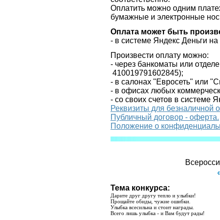
Оплатить можно одним платеж
бумажные и электронные нос
Оплата может быть произв
- в системе Яндекс Деньги н
Произвести оплату можно:
- через банкоматы или отдел
410019791602845
);
- в салонах "Евросеть" или "
- в офисах любых коммерческ
- со своих счетов в системе Я
Реквизиты для безналичной 
Публичный договор - оферта.
Положение о конфиденциаль
Всеросси
Тема конкурса:
Дарите друг другу тепло и улыбки!
Прощайте обиды, чужие ошибки.
Улыбка всесильна и стоит награды.
Всего лишь улыбка - и Вам будут рады!