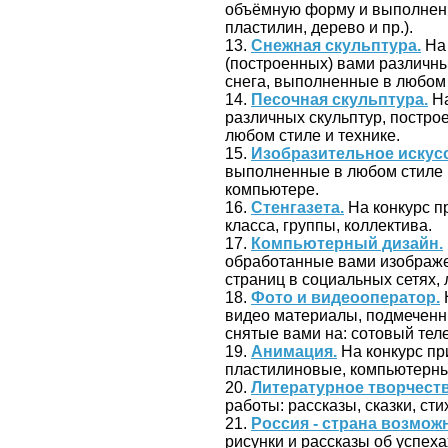
объёмную форму и выполненн
пластилин, дерево и пр.).
13.
Снежная скульптура.
На 
(построенных) вами различных 
снега, выполненные в любом 
14.
Песочная скульптура.
На
различных скульптур, построе
любом стиле и технике.
15.
Изобразительное искус
выполненные в любом стиле и
компьютере.
16.
Стенгазета.
На конкурс п
класса, группы, коллектива.
17.
Компьютерный дизайн.
обработанные вами изображен
страниц в социальных сетях, л
18.
Фото и видеооператор.
видео материалы, подмеченн
снятые вами на: сотовый тел
19.
Анимация.
На конкурс пр
пластилиновые, компьютерные
20.
Литературное творчеств
работы: рассказы, сказки, стих
21.
Россия - страна возмож
рисунки и рассказы об успеха