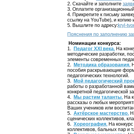
2. Скачайте и заполните
заяв
3. Оплатите организационный
4. Прикрепите к письму заявк
ссылку на YouTube), и копию
5. Вышлите по адресу:
kryl-tv
Пояснения по заполнению за
Номинации конкурса:
1.
Педагог ХХI века.
На конк
методические разработки, п
элементы современных педаг
2.
Методика образования.
Н
пособия раскрывающие формы
педагогических технологий.
3.
Мой педагогический прое
работы о разработанной вами
конкретной педагогической з
4.
Мы растим таланты.
На к
рассказы о любых мероприятия
Ваших учеников или воспита
5.
Актёрское мастерство.
На
сценических коллективов, кла
6.
Хореография.
На конкурс
коллективов, бальных пар и 