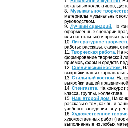
7.
Вокальное искусство.
На
вокальных коллективов, дуэт
8.
Музыкальное творчество
материалы музыкальных колл
руководством.
9.
Лучший сценарий.
На кон
оформленные сценарии празд
или настольных) и прочих ра
10.
Литературное творчеств
работы: рассказы, сказки, сти
11.
Творческая работа.
На ко
формирование творческой ли
приемов, форм и средств пед
12.
Сценический костюм.
На
выкройки ваших карнавальны
13.
Стильный костюм.
На ко
выкройки вашей праздничной,
14.
Стенгазета.
На конкурс п
класса, группы, коллектива.
15.
Наш второй дом.
На конк
рассказы о том, как вы и ва
учебного заведения, внутренн
16
Художественное творче
.
художественных работ (творч
выполненные из любых матер