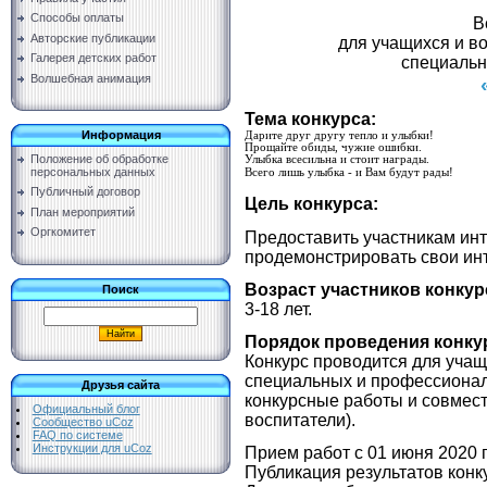
Способы оплаты
В
Авторские публикации
для учащихся и в
Галерея детских работ
специальн
Волшебная анимация
Тема конкурса:
Информация
Дарите друг другу тепло и улыбки!
Прощайте обиды, чужие ошибки.
Положение об обработке
Улыбка всесильна и стоит награды.
персональных данных
Всего лишь улыбка - и Вам будут рады!
Публичный договор
Цель конкурса:
План мероприятий
Оргкомитет
Предоставить участникам ин
продемонстрировать свои ин
Возраст участников конкур
Поиск
3-18 лет.
Порядок проведения конку
Конкурс проводится для учащ
специальных и профессионал
Друзья сайта
конкурсные работы и совмест
Официальный блог
воспитатели).
Сообщество uCoz
FAQ по системе
Инструкции для uCoz
Прием работ с 01 июня 2020 г
Публикация результатов конку