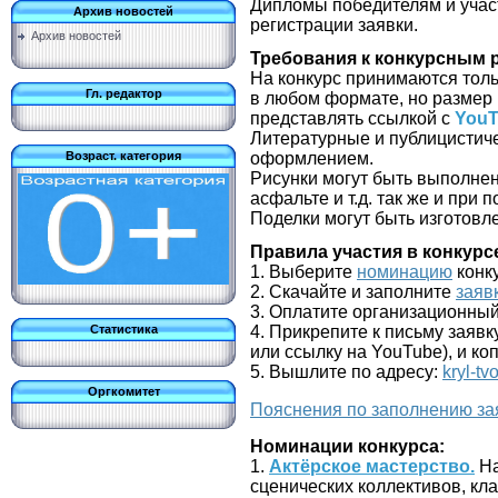
Дипломы победителям и участ
Архив новостей
регистрации заявки.
Архив новостей
Требования к конкурсным 
На конкурс принимаются тол
Гл. редактор
в любом формате, но размер
представлять ссылкой с
YouT
Литературные и публицистич
Возраст. категория
оформлением.
Рисунки могут быть выполнен
асфальте и т.д. так же и при
Поделки могут быть изготов
Правила участия в конкурс
1. Выберите
номинацию
конк
2. Скачайте и заполните
заяв
3. Оплатите организационны
Статистика
4. Прикрепите к письму заявк
или ссылку на YouTube), и к
5. Вышлите по адресу:
kryl-tv
Оргкомитет
Пояснения по заполнению за
Номинации конкурса:
1.
Актёрское мастерство.
На
сценических коллективов, кла