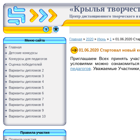
«Крылья творчес
Центр дистанционного творческого и 
Главная
»
2020
»
Июнь
»
1
» 01.06.2020 Ста
Меню сайта
Главная
01.06.2020 Стартовал новый к
Детские конкурсы
Приглашаем Всех принять участ
Конкурсы для педагогов
условиями можно ознакомиться
Оценка победителей
педагогов
. Уважаемые Участники
Варианты дипломов 2
Варианты дипломов 3
Варианты дипломов 4
Варианты дипломов 5
Варианты дипломов 6
Варианты дипломов 7
Варианты дипломов 8
Варианты дипломов 9
Варианты дипломов 10
Правила участия
Правила участия