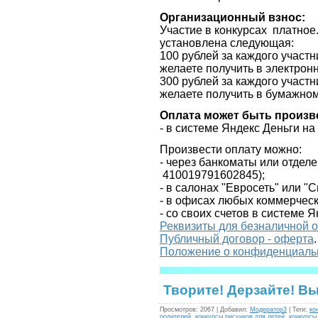
Организационный взнос:
Участие в конкурсах платное
установлена следующая:
100 рублей за каждого участ
желаете получить в электрон
300 рублей за каждого участ
желаете получить в бумажно
Оплата может быть произв
- в системе Яндекс Деньги н
Произвести оплату можно:
- через банкоматы или отдел
410019791602845
);
- в салонах "Евросеть" или "
- в офисах любых коммерческ
- со своих счетов в системе Я
Реквизиты для безналичной 
Публичный договор - оферта
.
Положение о конфиденциаль
Творите! Дерзайте! В
Просмотров
:
2067
|
Добавил
:
Модератор3
|
Теги
:
ко
родителей
,
конкурсы рисунков для детей
,
конкурсы