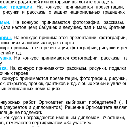
х ваших родителей или которыми вы хотите овладеть.
ные традиции.
На конкурс принимаются презентации, 
и, рисунки и рассказы о ваших национальных традициях 
мьи.
На конкурс принимаются фотографии, рассказы, 
(или настоящем) бабушек и дедушек, пап и мам, братьев 
ервы.
На конкурс принимаются презентации, фотографии, 
тижениях и любимых видах спорта.
курс принимаются презентации, фотографии, рисунки и р
ений и т.д.
ушка.
На конкурс принимаются фотографии, рассказы, т
у.
ка.
На конкурс принимаются рассказы, рисунки, поделки
очных героев.
конкурс принимаются презентации, фотографии, рисунки,
, открыток, пробок, фантиков и т.д. любых хобби и увлечени
 вышеописанных номинациях.
:
нкурсных работ Оргкомитет выбирает победителей (I, II
в (лауреатов и дипломантов). Решение Оргкомитета являе
лляции не подлежит.
ы конкурса награждаются именным дипломом. Участники,
ов, отмечаются сертификатом «За участие».