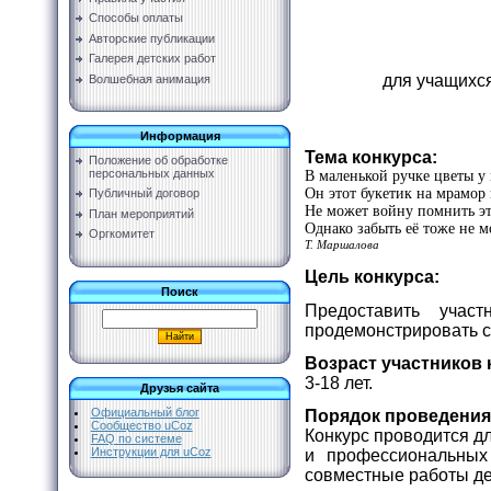
Способы оплаты
Авторские публикации
Галерея детских работ
для учащихс
Волшебная анимация
Информация
Тема конкурса:
Положение об обработке
персональных данных
В маленькой ручке цветы у
Он этот букетик на мрамор
Публичный договор
Не может войну помнить э
План мероприятий
Однако забыть её тоже не м
Оргкомитет
Т. Маршалова
Цель конкурса:
Поиск
Предоставить учас
продемонстрировать с
Возраст участников 
3-18 лет.
Друзья сайта
Официальный блог
Порядок проведения
Сообщество uCoz
Конкурс проводится д
FAQ по системе
Инструкции для uCoz
и профессиональных
совместные работы дет