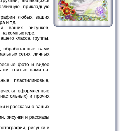
трукций, являющихся
азличную прикладную
графии любых ваших
а и т.д.
и ваших рисунков,
 на компьютере.
ашего класса, группы,
, обработанные вами
иальных сетях, личных
ресные фото и видео
ажи, снятые вами на:
ные, пластилиновые,
орчески оформленные
 настольных) и прочих
ки и рассказы о ваших
и, рисунки и рассказы
фотографии, рисунки и