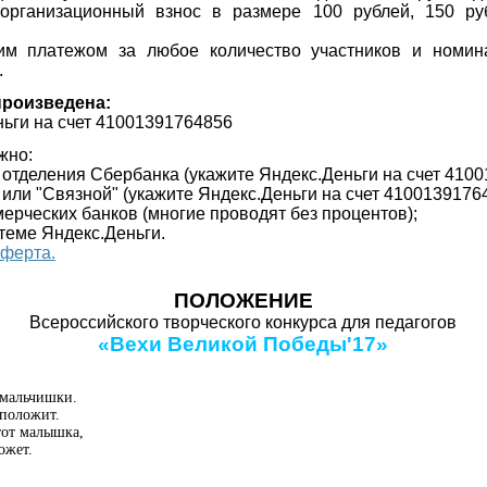
организационный взнос в размере 100 рублей, 150 ру
им платежом за любое количество участников и номин
.
произведена:
ньги на счет 41001391764856
жно:
и отделения Сбербанка (укажите
Яндекс.Деньги на счет 4100
" или "Связной"
(укажите
Яндекс.Деньги на счет 41001391764
ерческих банков (многие проводят без процентов);
стеме Яндекс.Деньги.
оферта.
ПОЛОЖЕНИЕ
Всероссийского творческого конкурса для педагогов
«Вехи Великой Победы'17
»
 мальчишки.
 положит.
тот малышка,
ожет.