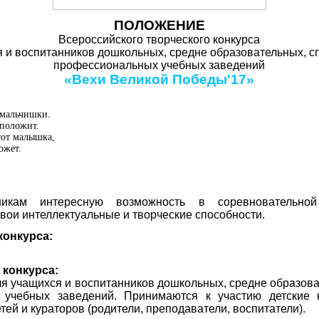
ПОЛОЖЕНИЕ
Всероссийского творческого конкурса
я и воспитанников дошкольных, средне образовательных, с
профессиональных учебных заведений
«Вехи Великой Победы'17»
 мальчишки.
 положит.
тот малышка,
ожет.
тникам интересную возможность в соревновательн
вои интеллектуальные и творческие способности.
конкурса:
 конкурса:
ля учащихся и воспитанников дошкольных, средне образов
 учебных заведений. Принимаются к участию детские 
ей и кураторов (родители, преподаватели, воспитатели).