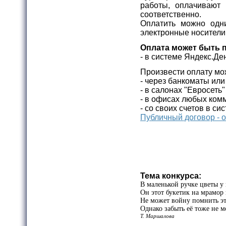
работы, оплачивают 
соответственно.
Оплатить можно одн
электронные носители
Оплата может быть 
- в системе Яндекс.Де
Произвести оплату мо
- через банкоматы ил
- в салонах "Евросеть
- в офисах любых комм
- со своих счетов в си
Публичный договор - 
Тема конкурса:
В маленькой ручке цветы у
Он этот букетик на мрамор
Не может войну помнить э
Однако забыть её тоже не м
Т. Маршалова