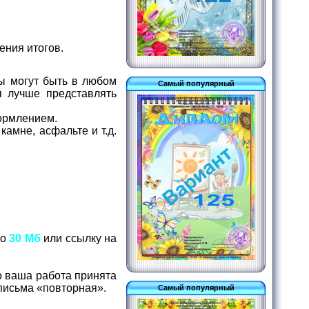
ения итогов.
ы могут быть в любом
Самый популярный
я лучше представлять
ормлением.
амне, асфальте и т.д.
до
30 Мб
или ссылку на
о ваша работа принята
 письма «повторная».
Самый популярный