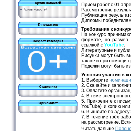
Архив новостей
Прием работ с 01 апре
Рассмотрение результа
Архив новостей
Публикация результато
Дипломы победителям 
Гл. редактор
Требования к конку
На конкурс принимаю
формате, но размер
Возраст. категория
ссылкой с
YouTube
.
Литературные и публи
Рисунки могут быть в
так же и при помощи г
Поделки могут быть и
Условия участия в к
1. Выберите
номинац
2. Скачайте и заполни
Статистика
3. Оплатите организац
4. В теме электронног
5. Прикрепите к письм
Оргкомитет
YouTube), и копию или
6. Вышлите по адресу
7. В течение трёх ра
на рассмотрение. Если
Читать дальше
Поясне