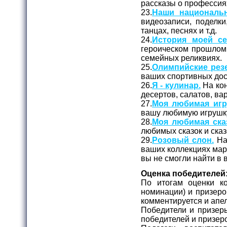
рассказы о профессия
23.
Наши националь
видеозаписи, поделк
танцах, песнях и т.д.
24.
История моей се
героическом прошлом 
семейных реликвиях.
25.
Олимпийские рез
ваших спортивных дос
26.
Я - кулинар.
На кон
десертов, салатов, вар
27.
Моя любимая игр
вашу любимую игрушк
28.
Моя любимая сказ
любимых сказок и сказ
29.
Розовый слон.
На 
ваших коллекциях марок
вы не смогли найти в
Оценка победителей
По итогам оценки ко
номинации) и призеро
комментируется и апе
Победители и призер
победителей и призер