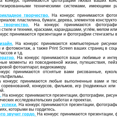
 конкурс принимаются фотографии любых ваших конс
тизированными техническими системами, имеющими р
рикладное творчество.
На конкурс принимаются фото
риалов: пластилина, бумаги, дерева, элементов конструктор
 творчество.
На конкурс принимаются фотографи
стиле и технике, красками, карандашами, углём, мелом или
курс принимаются презентации и фотографии стенгазеты в
изайн.
На конкурс принимаются компьютерные рисунки
 и фотомонтаж, а также Print Screen ваших страниц в соц
ассов и т.д.
ератор.
На конкурс принимаются ваши любимые и инте
ные моменты из повседневной жизни, путешествия, пейз
ровой фотоаппарат, видеокамеру.
курс принимаются отснятые вами рисованные, куколь
мультфильмы.
 конкурс принимаются любые выполненные вами и тв
 соревнований, конкурсов, фильмов, игр (подвижных или
й.
.
На конкурс принимаются презентации, фотографии, рисун
ических исследовательских работах и проектах.
 успехи.
На конкурс принимаются презентации, фотографи
иях, которыми вы гордитесь.
то звучит гордо.
На конкурс принимаются презентации, 