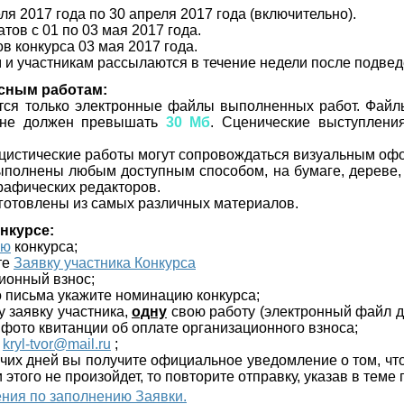
ля 2017 года по 30 апреля 2017 года (включительно).
тов с 01 по 03 мая 2017 года.
в конкурса 03 мая 2017 года.
и участникам рассылаются в течение недели после подвед
рсным работам:
тся только электронные файлы выполненных работ. Файл
 не должен превышать
30 Мб
. Сценические выступлени
цистические работы могут сопровождаться визуальным оф
ыполнены любым доступным способом, на бумаге, дереве, к
рафических редакторов.
зготовлены из самых различных материалов.
онкурсе:
ию
конкурса;
те
Заявку участника Конкурса
ионный взнос;
о письма укажите номинацию конкурса;
у заявку участника,
одну
свою работу (электронный файл 
 фото квитанции об оплате организационного взноса;
:
kryl-tvor@mail.ru
;
бочих дней вы получите официальное уведомление о том, чт
 этого не произойдет, то повторите отправку, указав в теме
ния по заполнению Заявки.