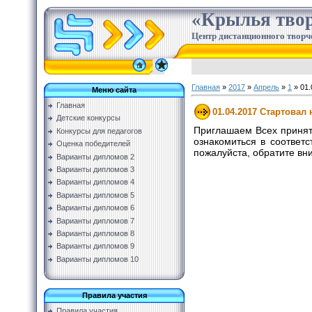
«Крылья твор
Центр дистанционного творч
Главная
»
2017
»
Апрель
»
1
» 01.
Меню сайта
Главная
01.04.2017 Стартовал
Детские конкурсы
Приглашаем Всех принят
Конкурсы для педагогов
ознакомиться в соответ
Оценка победителей
пожалуйста, обратите в
Варианты дипломов 2
Варианты дипломов 3
Варианты дипломов 4
Варианты дипломов 5
Варианты дипломов 6
Варианты дипломов 7
Варианты дипломов 8
Варианты дипломов 9
Варианты дипломов 10
Правила участия
Правила участия