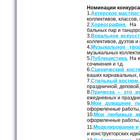
Номинации конкурса
1.
Актерское мастерс
коллективов, классов, 
2.
Хореография.
На к
бальных пар и танцоро
3.
Вокальное искусст
коллективов, дуэтов и
4.
Музыкальное твор
музыкальных коллекти
5.
Публицистика.
На к
сочинения и т.д.
6.
Сценический кост
ваших карнавальных, 
7.
Стильный костюм.
праздничной, деловой
8.
Прическа – это ис
ежедневных и праздни
9.
Мои домашние пи
оформленные работы, 
10.
Мои любимые жи
оформленные работы, 
11.
Моделирование и 
и конструкторских иде