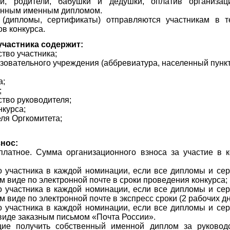
ли, родители, бабушки и дедушки, оплатив организац
енным именным дипломом.
(дипломы, сертификаты) отправляются участникам в т
в конкурса.
участника содержит:
ство участника;
зовательного учреждения (аббревиатура, населенный пункт
а;
;
ство руководителя;
нкурса;
ля Оргкомитета;
.
нос:
платное. Сумма организационного взноса за участие в к
о участника в каждой номинации, если все дипломы и се
м виде по электронной почте в сроки проведения конкурса;
о участника в каждой номинации, если все дипломы и се
м виде по электронной почте в экспресс сроки (2 рабочих дн
о участника в каждой номинации, если все дипломы и се
виде заказным письмом «Почта России».
щие получить собственный именной диплом за руковод