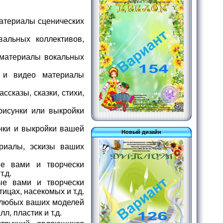
материалы сценических
альных коллективов,
 материалы вокальных
 и видео материалы
сказы, сказки, стихи,
рисунки или выкройки
нки и выкройки вашей
Новый дизайн
риалы, эскизы ваших
е вами и творчески
.д.
е вами и творчески
цах, насекомых и т.д.
 любых ваших моделей
, пластик и т.д.