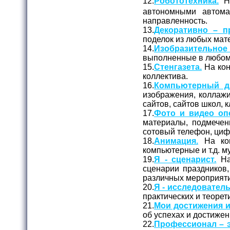
12.
Робототехника.
На
автономными автома
направленность.
13.
Декоративно – п
поделок из любых мате
14.
Изобразительное
выполненные в любом 
15.
Стенгазета.
На кон
коллектива.
16.
Компьютерный д
изображения, коллажи
сайтов, сайтов школ, кл
17.
Фото и видео оп
материалы, подмечен
сотовый телефон, циф
18.
Анимация.
На кон
компьютерные и т.д. 
19.
Я - сценарист.
На
сценарии праздников,
различных мероприяти
20.
Я - исследователь
практических и теорет
21.
Мои достижения и
об успехах и достижен
22.
Профессионал – э