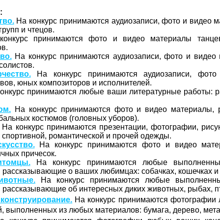
:
тво.
На конкурс принимаются аудиозаписи, фото и видео 
групп и чтецов.
онкурс принимаются фото и видео материалы танцев
в.
во.
На конкурс принимаются аудиозаписи, фото и видео
 солистов.
чество.
На конкурс принимаются аудиозаписи, фото
вов, юных композиторов и исполнителей.
онкурс принимаются любые ваши литературные работы: рас
юм.
На конкурс принимаются фото и видео материалы, 
бальных костюмов (головных уборов).
На конкурс принимаются презентации, фотографии, рису
, спортивной, романтической и прочей одежды.
кусство.
На конкурс принимаются фото и видео мате
чных причесок.
томцы.
На конкурс принимаются любые выполненны
рассказывающие о ваших любимцах: собачках, кошечках и т
вотные.
На конкурс принимаются любые выполненны
рассказывающие об интересных диких животных, рыбах, пти
конструирование.
На конкурс принимаются фотографии
й, выполненных из любых материалов: бумага, дерево, металл