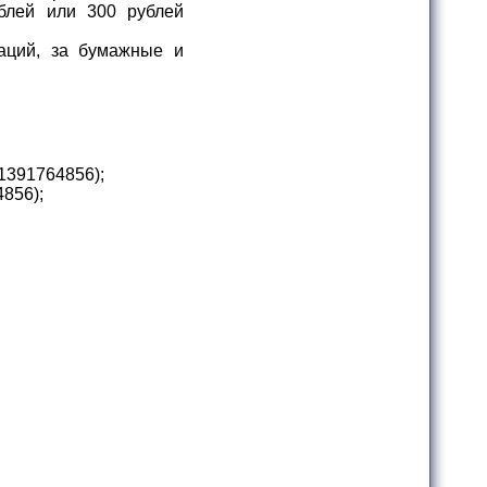
блей или 300 рублей
аций, за бумажные и
1391764856);
856);