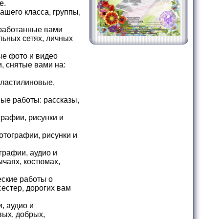
е.
ашего класса, группы,
бработанные вами
льных сетях, личных
е фото и видео
, снятые вами на:
пластилиновые,
ые работы: рассказы,
рафии, рисунки и
отографии, рисунки и
графии, аудио и
ычаях, костюмах,
еские работы о
сестер, дорогих вам
, аудио и
вых, добрых,