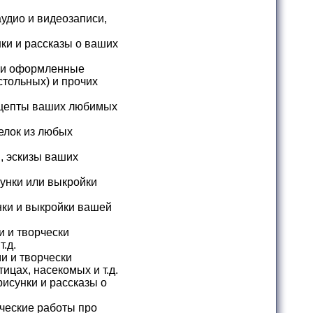
удио и видеозаписи,
ки и рассказы о ваших
ки оформленные
стольных) и прочих
ецепты ваших любимых
елок из любых
, эскизы ваших
унки или выкройки
нки и выкройки вашей
 и творчески
.д.
и и творчески
цах, насекомых и т.д.
исунки и рассказы о
ческие работы про