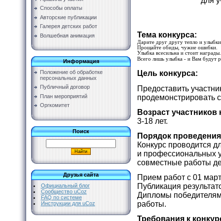
для 
Способы оплаты
Авторские публикации
Галерея детских работ
Тема конкурса:
Волшебная анимация
Дарите друг другу тепло и улыбки
Прощайте обиды, чужие ошибки.
Улыбка всесильна и стоит награды.
Всего лишь улыбка - и Вам будут 
Информация
Цель конкурса:
Положение об обработке
персональных данных
Публичный договор
Предоставить участни
План мероприятий
продемонстрировать с
Оргкомитет
Возраст участников 
3-18 лет.
Поиск
Порядок проведения
Конкурс проводится д
и профессиональных у
совместные работы дет
Друзья сайта
Прием работ с 01 март
Публикация результато
Официальный блог
Сообщество uCoz
Дипломы победителям 
FAQ по системе
работы.
Инструкции для uCoz
Требования к конку