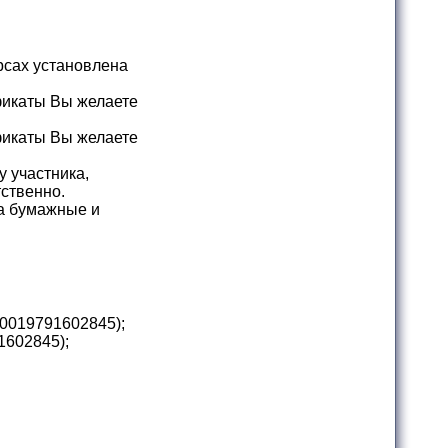
рсах установлена
фикаты Вы желаете
фикаты Вы желаете
 участника,
тственно.
за бумажные и
0019791602845
);
1602845
);