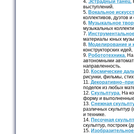
4.
Эстрадный танец.
выступлений.
5.
Вокальное искусст
коллективов, дуэтов и
6.
Музыкальное твор
музыкальных коллекти
7.
Инструментальное
материалы юных музы
8.
Моделирование и 
конструкторских идей,
9.
Робототехника.
На 
автономными автомат
направленность.
10.
Космические дали
рисунки, фильмы, стих
11.
Декоративно–при
поделок из любых мате
12.
Скульптура.
На ко
форму и выполненные и
13.
Снежная скульпту
различных скульптур (с
и технике.
14.
Песочная скульпт
скульптур, построек (д
15.
Изобразительное 