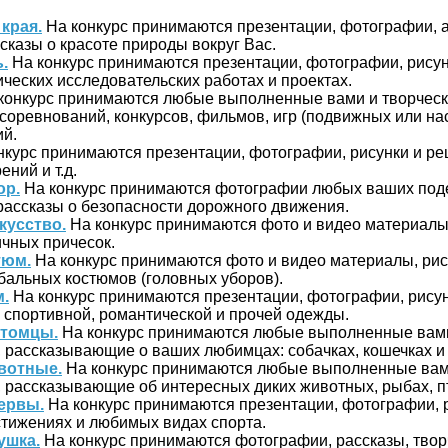
края.
На конкурс принимаются презентации, фотографии, а
ссказы о красоте природы вокруг Вас.
.
На конкурс принимаются презентации, фотографии, рисун
ических исследовательских работах и проектах.
конкурс принимаются любые выполненные вами и творчес
соревнований, конкурсов, фильмов, игр (подвижных или на
й.
нкурс принимаются презентации, фотографии, рисунки и р
ений и т.д.
ор.
На конкурс принимаются фотографии любых ваших под
 рассказы о безопасности дорожного движения.
кусство.
На конкурс принимаются фото и видео материалы
чных причесок.
тюм.
На конкурс принимаются фото и видео материалы, рис
бальных костюмов (головных уборов).
.
На конкурс принимаются презентации, фотографии, рису
, спортивной, романтической и прочей одежды.
итомцы.
На конкурс принимаются любые выполненные вами
рассказывающие о ваших любимцах: собачках, кошечках и т
вотные.
На конкурс принимаются любые выполненные вам
рассказывающие об интересных диких животных, рыбах, пти
ервы.
На конкурс принимаются презентации, фотографии, р
тижениях и любимых видах спорта.
ушка.
На конкурс принимаются фотографии, рассказы, твор