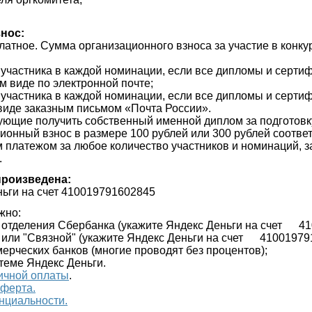
.
знос:
латное. Сумма организационного взноса за участие в конку
о участника в каждой номинации, если все дипломы и серти
м виде по электронной почте;
о участника в каждой номинации, если все дипломы и серти
виде заказным письмом «Почта России».
ующие получить собственный именной диплом за подготовку
ионный взнос в размере 100 рублей или 300 рублей соотве
 платежом за любое количество участников и номинаций, 
.
произведена:
ньги на счет 410019791602845
жно:
и отделения Сбербанка (укажите
Яндекс Деньги на счет
41
" или "Связной"
(укажите
Яндекс Деньги на счет
41001979
ерческих банков (многие проводят без процентов);
стеме Яндекс Деньги.
ичной оплаты
.
оферта.
нциальности.