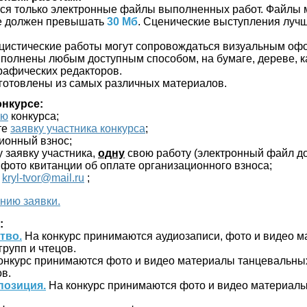
ся только электронные файлы выполненных работ. Файлы 
не должен превышать
30 Мб
. Сценические выступления луч
цистические работы могут сопровождаться визуальным о
полнены любым доступным способом, на бумаге, дереве, ка
графических редакторов.
зготовлены из самых различных материалов.
онкурсе:
ию
конкурса;
те
заявку участника конкурса
;
ционный взнос;
у заявку участника,
одну
свою работу (электронный файл д
 фото квитанции об оплате организационного взноса;
:
kryl-tvor@mail.ru
;
нию заявки.
:
тво.
На конкурс принимаются аудиозаписи, фото и видео м
групп и чтецов.
онкурс принимаются фото и видео материалы танцевальных
в.
позиция.
На конкурс принимаются фото и видео материал