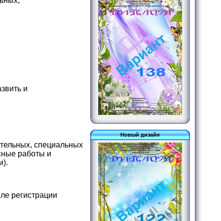
ьных,
звить и
Новый дизайн
ательных, специальных
сные работы и
и).
сле регистрации