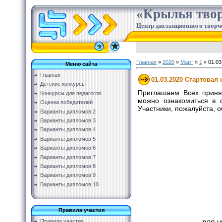
«Крылья твор
Центр дистанционного творч
Главная
»
2020
»
Март
»
1
» 01.03
Меню сайта
Главная
01.03.2020 Стартовал
Детские конкурсы
Приглашаем Всех принят
Конкурсы для педагогов
можно ознакомиться в 
Оценка победителей
Участники, пожалуйста, 
Варианты дипломов 2
Варианты дипломов 3
Варианты дипломов 4
Варианты дипломов 5
Варианты дипломов 6
Варианты дипломов 7
Варианты дипломов 8
Варианты дипломов 9
Варианты дипломов 10
Правила участия
Правила участия