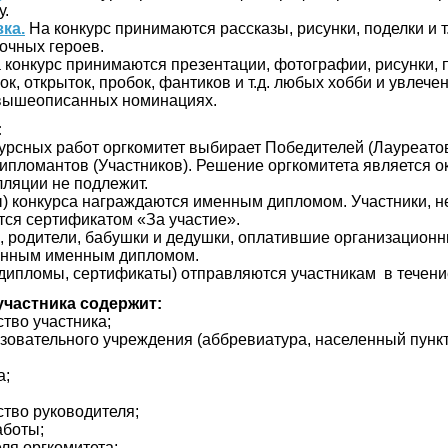
у.
ка.
На конкурс принимаются рассказы, рисунки, поделки и т
очных героев.
 конкурс принимаются презентации, фотографии, рисунки, п
, открыток, пробок, фантиков и т.д. любых хобби и увлечени
 вышеописанных номинациях.
:
рсных работ оргкомитет выбирает Победителей (Лауреатов) I,
ипломантов (Участников). Решение оргкомитета является о
лляции не подлежит.
) конкурса награждаются именным дипломом. Участники, н
тся сертификатом «За участие».
, родители, бабушки и дедушки, оплатившие организационн
енным именным дипломом.
дипломы, сертификаты) отправляются участникам в течение
участника содержит:
ство участника;
зовательного учреждения (аббревиатура, населенный пункт
а;
;
ство руководителя;
аботы;
еля оргкомитета;