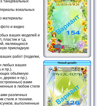
ых танцевальных
атериалы вокальных
ео материалы
 фото и видео
юбых ваших моделей и
 пластик и т.д.
ий, являющихся
чную прикладную
ваших работ (поделки,
Новый дизайн
и любых ваших
и пр.).
еющих объёмную
 дерево и пр.).
построенных) вами
олненные в любом стиле
вами различных
ом стиле и технике.
исунков, выполненные