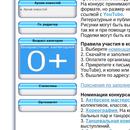
Архив новостей
На конкурс принимают
формате, но размер 
Архив новостей
ссылкой с
YouTube
.
Литературные и публи
Рисунки могут быть вы
Гл. редактор
так же и при помощи 
Поделки могут быть и
Возраст. категория
Правила участия в к
1. Выберите
номинац
2. Скачайте и заполни
3. Оплатите организа
4. Прикрепите к письм
YouTube), и копию или
5. Вышлите по адресу
Пояснения по заполне
Статистика
Номинации конкурса
1.
Актёрское мастерс
Оргкомитет
коллективов, классов, 
2.
Хореография.
На к
бальных пар и танцоро
3.
Танцевальная ком
выступлений.