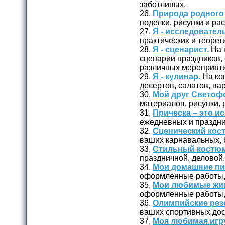
заботливых.
26.
Природа родного 
поделки, рисунки и ра
27.
Я - исследователь
практических и теорет
28.
Я - сценарист.
На 
сценарии праздников, 
различных мероприяти
29.
Я - кулинар.
На ко
десертов, салатов, вар
30.
Мой друг Светоф
материалов, рисунки,
31.
Прическа – это ис
ежедневных и праздни
32.
Сценический кос
ваших карнавальных, 
33.
Стильный костюм
праздничной, деловой
34.
Мои домашние п
оформленные работы, 
35.
Мои любимые жи
оформленные работы, 
36.
Олимпийские рез
ваших спортивных дос
37.
Моя любимая игр