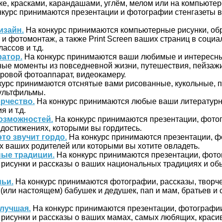
ке, красками, карандашами, углём, мелом или на компьютер
курс принимаются презентации и фотографии стенгазеты в
зайн.
На конкурс принимаются компьютерные рисунки, о
и фотомонтаж, а также Print Screen ваших страниц в социа
ассов и т.д.
атор.
На конкурс принимаются ваши любимые и интересны
ые моменты из повседневной жизни, путешествия, пейзажи
ровой фотоаппарат, видеокамеру.
курс принимаются отснятые вами рисованные, кукольные, 
мультфильмы.
рчество.
На конкурс принимаются любые ваши литературн
я и т.д.
возможностей.
На конкурс принимаются презентации, фотог
 достижениях, которыми вы гордитесь.
то звучит гордо.
На конкурс принимаются презентации, ф
х ваших родителей или которыми вы хотите овладеть.
ые традиции.
На конкурс принимаются презентации, фото
 рисунки и рассказы о ваших национальных традициях и об
ьи.
На конкурс принимаются фотографии, рассказы, творч
или настоящем) бабушек и дедушек, пап и мам, братьев и 
 лучшая.
На конкурс принимаются презентации, фотографии
 рисунки и рассказы о ваших мамах, самых любящих, краси