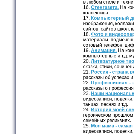
в любом стиле и техни
16.
Стенгазета.
На кон
коллектива.
17.
Компьютерный ди
изображения, коллажи 
сайтов, сайтов школ, кл
18.
Фото и видеоопер
материалы, подмеченн
сотовый телефон, циф
19.
Анимация.
На кон
компьютерные и т.д. 
20.
Литературное тво
сказки, стихи, сочинени
21.
Россия - страна 
рассказы об успехах и
22.
Профессионал – э
рассказы о профессия
23.
Наши национальн
видеозаписи, поделки,
танцах, песнях и т.д.
24.
История моей сем
героическом прошлом (
семейных реликвиях.
25.
Моя мама - самая
видеозаписи, поделки,