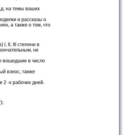
.д. на темы ваших
оделки и рассказы о
ях, а также о том, что
 II, III степени в
кончательным, не
е вошедшие в число
ый взнос, также
 2 -х рабочих дней.
);