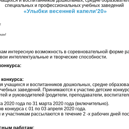
учащихся и воспитанников дошкольных, средне образовател
специальных и профессиональных учебных заведений
«Улыбки весенней капели'20»
!
рады!
кам интересную возможность в соревновательной форме ра
вои интеллектуальные и творческие способности.
конкурса:
 конкурса:
ля учащихся и воспитанников дошкольных, средне образов
чебных заведений. Принимаются к участию детские конкур
ей и руководителей (родители, преподаватели, воспитател
а 2020 года по 31 марта 2020 года (включительно).
в конкурса с 01 по 03 апреля 2020 года.
и участникам рассылаются в течение 2 -х рабочих дней по
рсным работам: