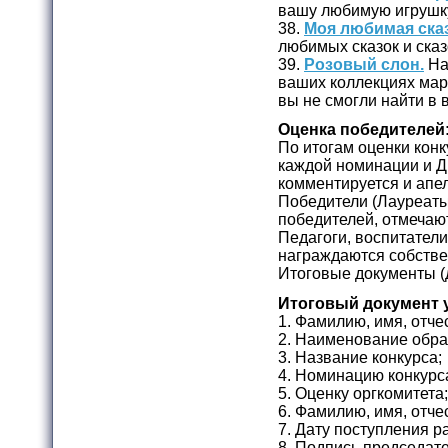
вашу любимую игрушк
38.
Моя любимая сказ
любимых сказок и сказ
39.
Розовый слон.
На
ваших коллекциях марок
вы не смогли найти в
Оценка победителей
По итогам оценки конку
каждой номинации и Д
комментируется и апе
Победители (Лауреаты
победителей, отмечаю
Педагоги, воспитатели
награждаются собств
Итоговые документы (
Итоговый документ 
1. Фамилию, имя, отче
2. Наименование обра
3. Название конкурса;
4. Номинацию конкурс
5. Оценку оргкомитета
6. Фамилию, имя, отче
7. Дату поступления р
8. Подпись председат