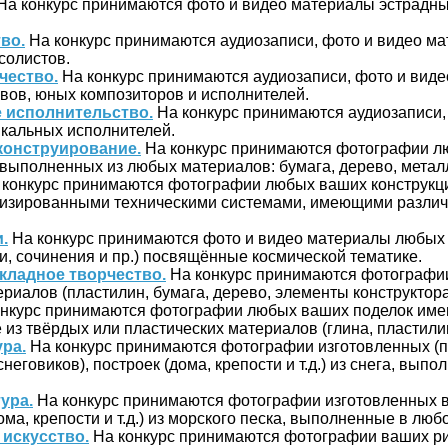
На конкурс принимаются фото и видео материалы эстрадн
во.
На конкурс принимаются аудиозаписи, фото и видео м
 солистов.
чество.
На конкурс принимаются аудиозаписи, фото и вид
вов, юных композиторов и исполнителей.
 исполнительство.
На конкурс принимаются аудиозаписи,
кальных исполнителей.
конструирование.
На конкурс принимаются фотографии л
 выполненных из любых материалов: бумага, дерево, металл,
конкурс принимаются фотографии любых ваших конструкц
изированными техническими системами, имеющими разли
.
На конкурс принимаются фото и видео материалы любых 
и, сочинения и пр.) посвящённые космической тематике.
кладное творчество.
На конкурс принимаются фотографи
риалов (пластилин, бумага, дерево, элементы конструктора 
нкурс принимаются фотографии любых ваших поделок им
з твёрдых или пластических материалов (глина, пластилин,
ра.
На конкурс принимаются фотографии изготовленных (
неговиков), построек (дома, крепости и т.д.) из снега, вып
ура.
На конкурс принимаются фотографии изготовленных 
ома, крепости и т.д.) из морского песка, выполненные в люб
искусство.
На конкурс принимаются фотографии ваших р