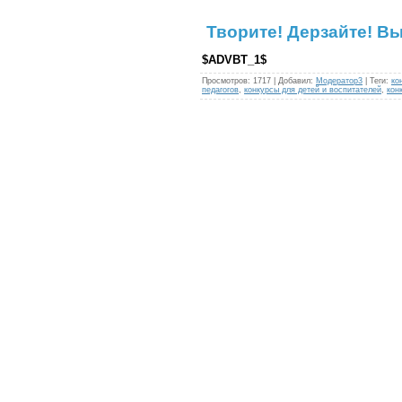
Творите! Дерзайте! В
$ADVBT_1$
Просмотров
:
1717
|
Добавил
:
Модератор3
|
Теги
:
ко
педагогов
,
конкурсы для детей и воспитателей
,
кон