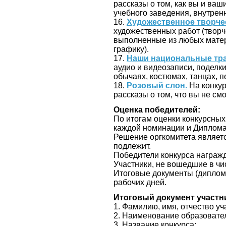
рассказы о том, как вы и ва
учебного заведения, внутренн
16
Художественное творче
.
художественных работ (творч
выполненные из любых матер
графику).
17.
Наши национальные тр
аудио и видеозаписи, поделк
обычаях, костюмах, танцах, пе
18.
Розовый слон.
На конкур
рассказы о том, что вы не с
Оценка победителей:
По итогам оценки конкурсных р
каждой номинации и Диплома
Решение оргкомитета являетс
подлежит.
Победители конкурса награ
Участники, не вошедшие в чи
Итоговые документы (дипломы
рабочих дней.
Итоговый документ участн
1. Фамилию, имя, отчество уч
2. Наименование образовател
3. Название конкурса;