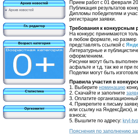
Прием работ с 01 февраля 20
Архив новостей
Публикация результатов конку
Архив новостей
Дипломы победителям и участ
регистрации заявки.
Гл. редактор
Требования к конкурсным 
На конкурс принимаются тол
в любом формате, но размер
Возраст. категория
представлять ссылкой с
Янде
Литературные и публицистич
оформлением.
Рисунки могут быть выполнен
асфальте и т.д. так же и при
Поделки могут быть изготов
Правила участия в конкурс
1. Выберите
номинацию
конк
Статистика
2. Скачайте и заполните
заяв
3. Оплатите организационны
4. Прикрепите к письму заявк
Оргкомитет
или ссылку на ЯндексДиск), 
взноса;
5. Вышлите по адресу:
kryl-tv
Пояснения по заполнению за