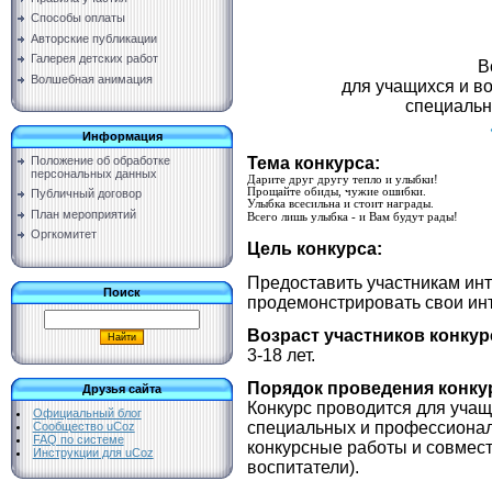
Способы оплаты
Авторские публикации
Галерея детских работ
В
Волшебная анимация
для учащихся и в
специальн
Информация
Тема конкурса:
Положение об обработке
персональных данных
Дарите друг другу тепло и улыбки!
Прощайте обиды, чужие ошибки.
Публичный договор
Улыбка всесильна и стоит награды.
План мероприятий
Всего лишь улыбка - и Вам будут рады!
Оргкомитет
Цель конкурса:
Предоставить участникам ин
Поиск
продемонстрировать свои ин
Возраст участников конкур
3-18 лет.
Порядок проведения конку
Друзья сайта
Конкурс проводится для учащ
Официальный блог
специальных и профессионал
Сообщество uCoz
FAQ по системе
конкурсные работы и совмест
Инструкции для uCoz
воспитатели).