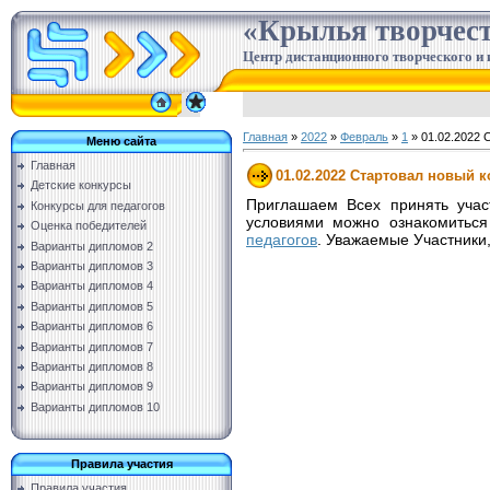
«Крылья творчес
Центр дистанционного творческого и 
Главная
»
2022
»
Февраль
»
1
» 01.02.2022 
Меню сайта
Главная
01.02.2022 Стартовал новый к
Детские конкурсы
Приглашаем Всех принять учас
Конкурсы для педагогов
условиями можно ознакомиться
Оценка победителей
педагогов
. Уважаемые Участники
Варианты дипломов 2
Варианты дипломов 3
Варианты дипломов 4
Варианты дипломов 5
Варианты дипломов 6
Варианты дипломов 7
Варианты дипломов 8
Варианты дипломов 9
Варианты дипломов 10
Правила участия
Правила участия