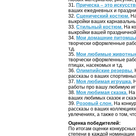
31.
Прическа – это искусств
ваших ежедневных и праздни
32.
Сценический костюм.
На
выкройки ваших карнавальных
33.
Стильный костюм.
На ко
выкройки вашей праздничной,
34.
Мои домашние питомцы
творчески оформленные рабо
т.д.
35.
Мои любимые животные
творчески оформленные рабо
птицах, насекомых и т.д.
36.
Олимпийские резервы.
Н
рассказы о ваших спортивны
37.
Моя любимая игрушка.
Н
работы про вашу любимую иг
38.
Моя любимая сказка.
На 
ваших любимых сказок и сказ
39.
Розовый слон.
На конкур
рассказы о ваших коллекциях 
увлечениях, а также о том, 
Оценка победителей:
По итогам оценки конкурсных р
степени в каждой номинации 