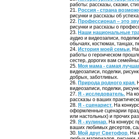
работы: рассказы, сказки, стих
21.
Россия - страна возмож
рисунки и рассказы об успеха
22.
Профессионал – это зву
рисунки и рассказы о профес
23.
Наши национальные тр
аудио и видеозаписи, поделк
обычаях, костюмах, танцах, пе
24.
История моей семьи.
На 
работы о героическом прошло
сестер, дорогих вам семейны
25.
Моя мама - самая лучша
видеозаписи, поделки, рисун
добрых, заботливых.
26.
Природа родного края.
Н
видеозаписи, поделки, рисунк
27.
Я - исследователь.
На ко
рассказы о ваших практически
28.
Я - сценарист.
На конкур
оформленные сценарии празд
или настольных) и прочих ра
29.
Я - кулинар.
На конкурс п
ваших любимых десертов, сала
30.
Мой друг Светофор.
На 
любых материалов, рисунки, 