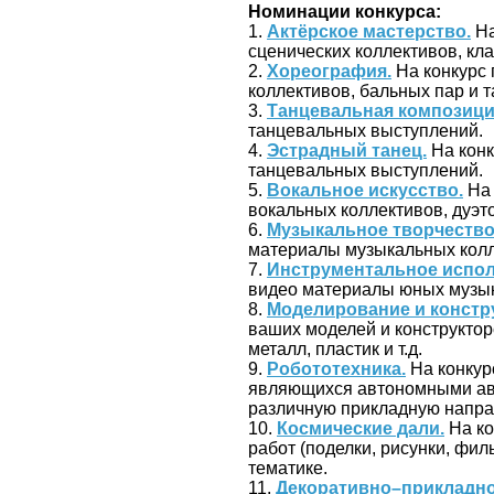
Номинации конкурса:
1.
Актёрское мастерство.
На
сценических коллективов, кла
2.
Хореография.
На конкурс
коллективов, бальных пар и 
3.
Танцевальная композици
танцевальных выступлений.
4.
Эстрадный танец.
На конк
танцевальных выступлений.
5.
Вокальное искусство.
На 
вокальных коллективов, дуэто
6.
Музыкальное творчество
материалы музыкальных колл
7.
Инструментальное испол
видео материалы юных музык
8.
Моделирование и констр
ваших моделей и конструктор
металл, пластик и т.д.
9.
Робототехника.
На конкур
являющихся автономными ав
различную прикладную напра
10.
Космические дали.
На ко
работ (поделки, рисунки, фил
тематике.
11.
Декоративно–прикладно