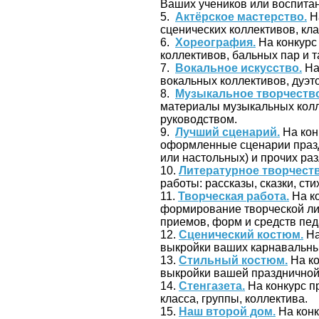
Ваших учеников или воспита
5.
Актёрское мастерство.
На
сценических коллективов, кла
6.
Хореография.
На конкурс
коллективов, бальных пар и 
7.
Вокальное искусство.
На
вокальных коллективов, дуэт
8.
Музыкальное творчество
материалы музыкальных колл
руководством.
9.
Лучший сценарий.
На кон
оформленные сценарии празд
или настольных) и прочих ра
10.
Литературное творчеств
работы: рассказы, сказки, сти
11.
Творческая работа.
На ко
формирование творческой ли
приемов, форм и средств пед
12.
Сценический костюм.
На
выкройки ваших карнавальны
13.
Стильный костюм.
На ко
выкройки вашей праздничной,
14.
Стенгазета.
На конкурс п
класса, группы, коллектива.
15.
Наш второй дом.
На конк