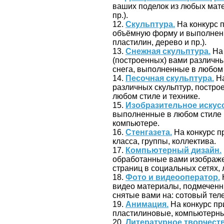
ваших поделок из любых мате
пр.).
12.
Скульптура.
На конкурс 
объёмную форму и выполненн
пластилин, дерево и пр.).
13.
Снежная скульптура.
На 
(построенных) вами различных 
снега, выполненные в любом 
14.
Песочная скульптура.
На
различных скульптур, построе
любом стиле и технике.
15.
Изобразительное искус
выполненные в любом стиле и
компьютере.
16.
Стенгазета.
На конкурс п
класса, группы, коллектива.
17.
Компьютерный дизайн.
обработанные вами изображен
страниц в социальных сетях, л
18.
Фото и видеооператор.
видео материалы, подмеченн
снятые вами на: сотовый тел
19.
Анимация.
На конкурс пр
пластилиновые, компьютерные
20.
Литературное творчеств