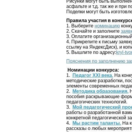
Рисунки могут быть выполнен
асфальте и т.д. так же и при
Поделки могут быть изготов
Правила участия в конкурс
1. Выберите
номинацию
конк
2. Скачайте и заполните
заяв
3. Оплатите организационный
4. Прикрепите к письму заявк
ссылку на ЯндексДиск), и ко
5. Вышлите по адресу:
kryl-tv
Пояснения по заполнению за
Номинации конкурса:
1.
Педагог ХХI века.
На конк
методические разработки, п
элементы современных педаг
2.
Методика образования.
Н
пособия раскрывающие формы
педагогических технологий.
3.
Мой педагогический прое
работы о разработанной вами
конкретной педагогической з
4.
Мы растим таланты.
На к
рассказы о любых мероприятия