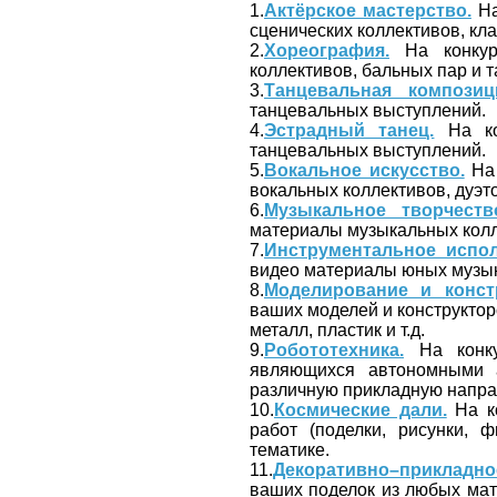
1.
Актёрское мастерство.
На
сценических коллективов, кла
2.
Хореография.
На конкур
коллективов, бальных пар и 
3.
Танцевальная композиц
танцевальных выступлений.
4.
Эстрадный танец.
На ко
танцевальных выступлений.
5.
Вокальное искусство.
На 
вокальных коллективов, дуэто
6.
Музыкальное творчеств
материалы музыкальных колл
7.
Инструментальное испол
видео материалы юных музык
8.
Моделирование и конст
ваших моделей и конструктор
металл, пластик и т.д.
9.
Робототехника.
На конку
являющихся автономными 
различную прикладную напра
10.
Космические дали.
На к
работ (поделки, рисунки, 
тематике.
11.
Декоративно–прикладно
ваших поделок из любых мате