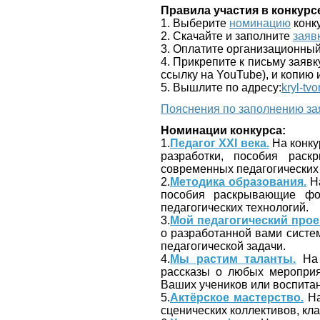
Правила участия в конкурс
1. Выберите
номинацию
конк
2. Скачайте и заполните
заяв
3. Оплатите организационный
4. Прикрепите к письму заяв
ссылку на YouTube), и копию 
5. Вышлите по адресу:
kryl-tv
Пояснения по заполнению за
Номинации конкурса:
1.
Педагог ХХI века.
На конку
разработки, пособия рас
современных педагогических 
2.
Методика образования.
На
пособия раскрывающие фо
педагогических технологий.
3.
Мой педагогический прое
о разработанной вами систем
педагогической задачи.
4.
Мы растим таланты.
На 
рассказы о любых мероприяти
Ваших учеников или воспита
5.
Актёрское мастерство.
На
сценических коллективов, кла