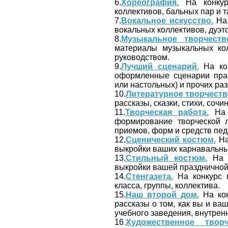
6.
Хореография.
На конкур
коллективов, бальных пар и 
7.
Вокальное искусство.
На 
вокальных коллективов, дуэт
8.
Музыкальное творчеств
материалы музыкальных ко
руководством.
9.
Лучший сценарий.
На кон
оформленные сценарии праз
или настольных) и прочих ра
10.
Литературное творчеств
рассказы, сказки, стихи, сочин
11.
Творческая работа.
На к
формирование творческой л
приемов, форм и средств пед
12.
Сценический костюм.
На
выкройки ваших карнавальных
13.
Стильный костюм.
На к
выкройки вашей праздничной,
14.
Стенгазета.
На конкурс п
класса, группы, коллектива.
15.
Наш второй дом.
На кон
рассказы о том, как вы и в
учебного заведения, внутренн
16
Художественное творч
.