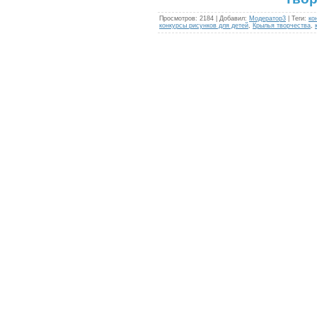
Просмотров
:
2184
|
Добавил
:
Модератор3
|
Теги
:
ко
конкурсы рисунков для детей
,
Крылья творчества
,