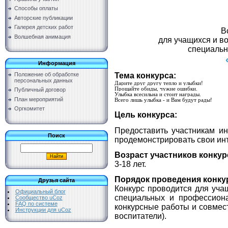
Способы оплаты
Авторские публикации
Галерея детских работ
В
Волшебная анимация
для учащихся и в
специальн
Информация
Тема конкурса:
Положение об обработке
персональных данных
Дарите друг другу тепло и улыбки!
Прощайте обиды, чужие ошибки.
Публичный договор
Улыбка всесильна и стоит награды.
План мероприятий
Всего лишь улыбка - и Вам будут рады!
Оргкомитет
Цель конкурса:
Предоставить участникам и
Поиск
продемонстрировать свои инт
Возраст участников конкур
3-18 лет.
Порядок проведения конку
Друзья сайта
Конкурс проводится для уча
Официальный блог
специальных и профессиона
Сообщество uCoz
FAQ по системе
конкурсные работы и совмест
Инструкции для uCoz
воспитатели).