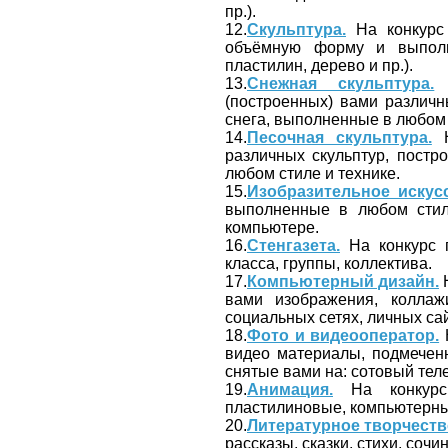
пр.).
12.
Скульптура.
На конкурс
объёмную форму и выполн
пластилин, дерево и пр.).
13.
Снежная скульптура.
Н
(построенных) вами различных
снега, выполненные в любом 
14.
Песочная скульптура.
Н
различных скульптур, постро
любом стиле и технике.
15.
Изобразительное искусс
выполненные в любом стиле
компьютере.
16.
Стенгазета.
На конкурс п
класса, группы, коллектива.
17.
Компьютерный дизайн.
Н
вами изображения, коллаж
социальных сетях, личных сайт
18.
Фото и видеооператор.
Н
видео материалы, подмечен
снятые вами на: сотовый тел
19.
Анимация.
На конкурс 
пластилиновые, компьютерные
20.
Литературное творчеств
рассказы, сказки, стихи, сочин