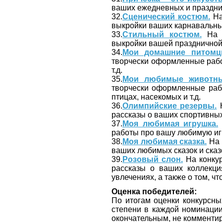
ваших ежедневных и праздни
32.
Сценический костюм.
На
выкройки ваших карнавальных
33.
Стильный костюм.
На к
выкройки вашей праздничной,
34.
Мои домашние питомц
творчески оформленные рабо
т.д.
35.
Мои любимые животны
творчески оформленные раб
птицах, насекомых и т.д.
36.
Олимпийские резервы.
Н
рассказы о ваших спортивны
37.
Моя любимая игрушка.
работы про вашу любимую иг
38.
Моя любимая сказка.
На 
ваших любимых сказок и сказ
39.
Розовый слон.
На конкур
рассказы о ваших коллекция
увлечениях, а также о том, 
Оценка победителей:
По итогам оценки конкурсных 
степени в каждой номинации
окончательным, не комментир