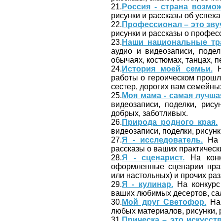
21.
Россия - страна возмож
рисунки и рассказы об успеха
22.
Профессионал – это зву
рисунки и рассказы о профес
23.
Наши национальные тр
аудио и видеозаписи, поде
обычаях, костюмах, танцах, пе
24.
История моей семьи.
Н
работы о героическом прошл
сестер, дорогих вам семейны
25.
Моя мама - самая лучша
видеозаписи, поделки, рис
добрых, заботливых.
26.
Природа родного края.
видеозаписи, поделки, рисунк
27.
Я - исследователь.
На к
рассказы о ваших практически
28.
Я - сценарист.
На конк
оформленные сценарии праз
или настольных) и прочих ра
29.
Я - кулинар.
На конкурс 
ваших любимых десертов, сала
30.
Мой друг Светофор.
На 
любых материалов, рисунки, 
31.
Прическа – это искусств