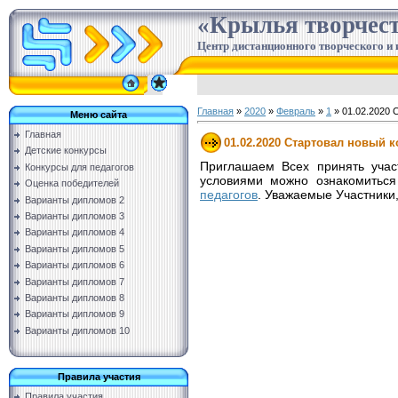
«Крылья творчес
Центр дистанционного творческого и 
Главная
»
2020
»
Февраль
»
1
» 01.02.2020 
Меню сайта
Главная
01.02.2020 Стартовал новый к
Детские конкурсы
Приглашаем Всех принять учас
Конкурсы для педагогов
условиями можно ознакомиться
Оценка победителей
педагогов
. Уважаемые Участники
Варианты дипломов 2
Варианты дипломов 3
Варианты дипломов 4
Варианты дипломов 5
Варианты дипломов 6
Варианты дипломов 7
Варианты дипломов 8
Варианты дипломов 9
Варианты дипломов 10
Правила участия
Правила участия