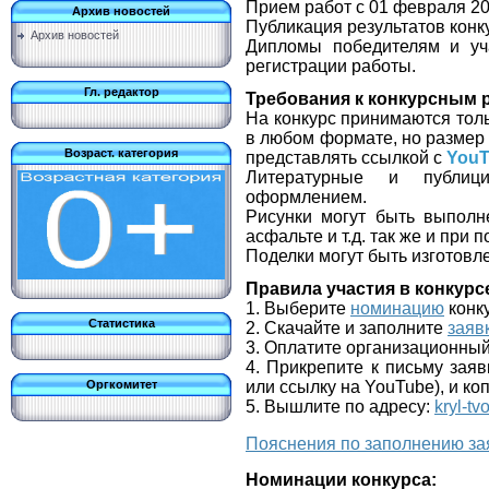
Прием работ с 01 февраля 20
Архив новостей
Публикация результатов конку
Архив новостей
Дипломы победителям и уч
регистрации работы.
Гл. редактор
Требования к конкурсным 
На конкурс принимаются тол
в любом формате, но разме
Возраст. категория
представлять ссылкой с
YouT
Литературные и публици
оформлением.
Рисунки могут быть выполн
асфальте и т.д. так же и при
Поделки могут быть изготовл
Правила участия в конкурс
1. Выберите
номинацию
конк
Статистика
2. Скачайте и заполните
заяв
3. Оплатите организационный
4. Прикрепите к письму заяв
Оргкомитет
или ссылку на YouTube), и ко
5. Вышлите по адресу:
kryl-tv
Пояснения по заполнению за
Номинации конкурса: