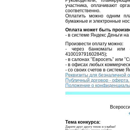
Руководители, планирующ
участника, оплачивают орг
соответственно.
Оплатить можно одним пла
бумажные и электронные нос
Оплата может быть произв
- в системе Яндекс Деньги н
Произвести оплату можно:
- через банкоматы или 
410019791602845
);
- в салонах "Евросеть" или "
- в офисах любых коммерческ
- со своих счетов в системе Я
Реквизиты для безналичной 
Публичный договор - оферта.
Положение о конфиденциаль
Всеросси
Тема конкурса:
Дарите друг другу тепло и улыбки!
Прощайте обиды, чужие ошибки.