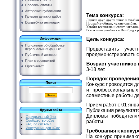
Способы оплаты
Авторские публикации
Тема конкурса:
Галерея детских работ
Дарите друг другу тепло и улыбки
Волшебная анимация
Прощайте обиды, чужие ошибки.
Улыбка всесильна и стоит награды.
Всего лишь улыбка - и Вам будут 
Цель конкурса:
Информация
Положение об обработке
Предоставить учас
персональных данных
продемонстрировать с
Публичный договор
План мероприятий
Возраст участников 
Оргкомитет
3-18 лет.
Порядок проведения
Поиск
Конкурс проводится д
и профессиональных
совместные работы дет
Прием работ с 01 янва
Публикация результато
Друзья сайта
Дипломы победителям
Официальный блог
Сообщество uCoz
работы.
FAQ по системе
Инструкции для uCoz
Требования к конку
На конкурс принимаю