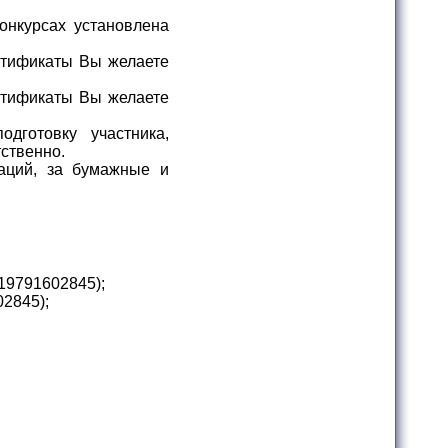
онкурсах установлена
ртификаты Вы желаете
ртификаты Вы желаете
дготовку участника,
ственно.
аций, за бумажные и
19791602845
);
02845
);