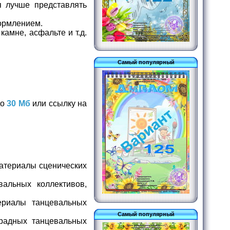
я лучше представлять
ормлением.
амне, асфальте и т.д.
Самый популярный
до
30 Мб
или ссылку на
материалы сценических
альных коллективов,
риалы танцевальных
Самый популярный
радных танцевальных