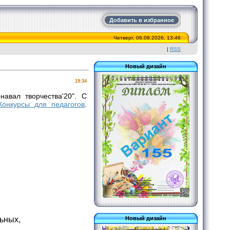
Добавить в избранное
Четверг, 06.08.2026, 13:46
|
RSS
Новый дизайн
19:34
авал творчества'20". С
Конкурсы для педагогов
.
ьных,
Новый дизайн