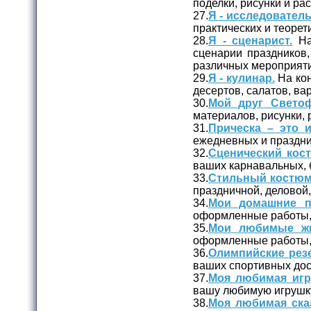
поделки, рисунки и ра
27.
Я - исследователь
практических и теорет
28.
Я - сценарист.
На
сценарии праздников,
различных мероприяти
29.
Я - кулинар.
На кон
десертов, салатов, вар
30.
Мой друг Светоф
материалов, рисунки,
31.
Прическа – это и
ежедневных и праздни
32.
Сценический кос
ваших карнавальных, 
33.
Стильный костюм
праздничной, деловой
34.
Мои домашние п
оформленные работы, 
35.
Мои любимые жи
оформленные работы, 
36.
Олимпийские рез
ваших спортивных дос
37.
Моя любимая игр
вашу любимую игрушк
38.
Моя любимая сказ