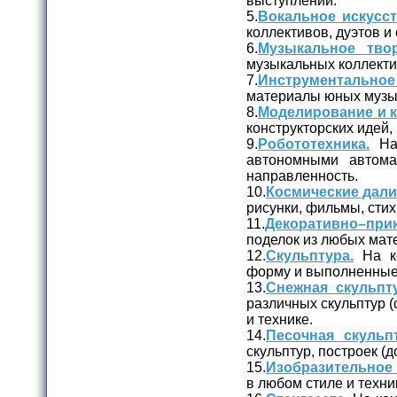
выступлений.
5.
Вокальное искусст
коллективов, дуэтов и
6.
Музыкальное твор
музыкальных коллекти
7.
Инструментальное
материалы юных музы
8.
Моделирование и к
конструкторских идей,
9.
Робототехника.
На 
автономными автома
направленность.
10.
Космические дали
рисунки, фильмы, стих
11.
Декоративно–при
поделок из любых мате
12.
Скульптура.
На ко
форму и выполненные и
13.
Снежная скульпту
различных скульптур (с
и технике.
14.
Песочная скульпт
скульптур, построек (д
15.
Изобразительное 
в любом стиле и техни