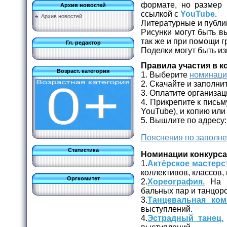
формате, но размер
Архив новостей
ссылкой с
YouTube
.
Архив новостей
Литературные и публи
Рисунки могут быть в
так же и при помощи г
Гл. редактор
Поделки могут быть и
Правила участия в к
Возраст. категория
1. Выберите
номинац
2. Скачайте и заполни
3. Оплатите организац
4. Прикрепите к письм
YouTube), и копию или
5. Вышлите по адресу
Пояснения по заполне
Статистика
Номинации конкурса
1.
Актёрское мастерс
коллективов, классов, 
Оргкомитет
2.
Хореография.
На к
бальных пар и танцоро
3.
Танцевальная ком
выступлений.
4.
Эстрадный танец.