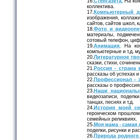
16.
Стенгазета.
На кон
коллектива.
17.
Компьютерный д
изображения, коллажи
сайтов, сайтов школ, кл
18.
Фото и видеоопе
материалы, подмечен
сотовый телефон, циф
19.
Анимация.
На кон
компьютерные и т.д. 
20.
Литературное тво
сказки, стихи, сочинени
21.
Россия - страна 
рассказы об успехах и
22.
Профессионал – э
рассказы о профессия
23.
Наши националь
видеозаписи, поделк
танцах, песнях и т.д.
24.
История моей се
героическом прошлом 
семейных реликвиях.
25.
Моя мама - самая 
поделки, рисунки и ра
26.
Природа родного 