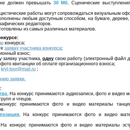
 не должен превышать
30 Мб
. Сценические выступлени
цистические работы могут сопровождаться визуальным оф
ыполнены любым доступным способом, на бумаге, дереве, к
рафических редакторов.
зготовлены из самых различных материалов.
онкурсе:
ию
конкурса;
те
заявку участника конкурса
;
ионный взнос;
у заявку участника,
одну
свою работу (электронный файл 
 фото квитанции об оплате организационного взноса;
:
kryl-tvor@mail.ru
;
нию заявки.
:
тво.
На конкурс принимаются аудиозаписи, фото и видео 
групп и чтецов.
онкурс принимаются фото и видео материалы танцев
в.
позиция.
На конкурс принимаются фото и видео мате
На конкурс принимаются фото и видео материалы эст