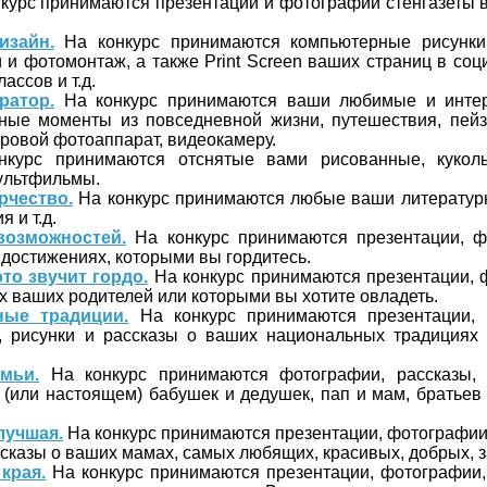
курс принимаются презентации и фотографии стенгазеты в
изайн.
На конкурс принимаются компьютерные рисунки
 и фотомонтаж, а также Print Screen ваших страниц в соц
ассов и т.д.
ратор.
На конкурс принимаются ваши любимые и инте
ные моменты из повседневной жизни, путешествия, пейз
ровой фотоаппарат, видеокамеру.
курс принимаются отснятые вами рисованные, куколь
мультфильмы.
рчество.
На конкурс принимаются любые ваши литературн
я и т.д.
возможностей.
На конкурс принимаются презентации, ф
 достижениях, которыми вы гордитесь.
то звучит гордо.
На конкурс принимаются презентации, 
х ваших родителей или которыми вы хотите овладеть.
ные традиции.
На конкурс принимаются презентации, 
и, рисунки и рассказы о ваших национальных традициях 
мьи.
На конкурс принимаются фотографии, рассказы, 
(или настоящем) бабушек и дедушек, пап и мам, братьев 
лучшая.
На конкурс принимаются презентации, фотографии,
ссказы о ваших мамах, самых любящих, красивых, добрых, 
края.
На конкурс принимаются презентации, фотографии, 