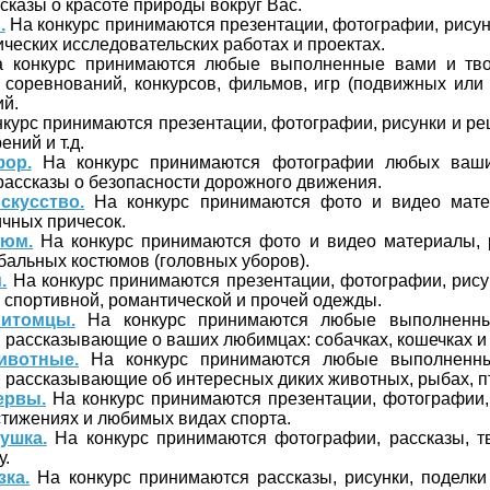
ссказы о красоте природы вокруг Вас.
.
На конкурс принимаются презентации, фотографии, рисун
ических исследовательских работах и проектах.
 конкурс принимаются любые выполненные вами и тв
 соревнований, конкурсов, фильмов, игр (подвижных или
й.
курс принимаются презентации, фотографии, рисунки и р
ений и т.д.
ор.
На конкурс принимаются фотографии любых ваши
 рассказы о безопасности дорожного движения.
скусство.
На конкурс принимаются фото и видео мате
чных причесок.
тюм.
На конкурс принимаются фото и видео материалы, 
бальных костюмов (головных уборов).
.
На конкурс принимаются презентации, фотографии, рису
, спортивной, романтической и прочей одежды.
итомцы.
На конкурс принимаются любые выполненны
рассказывающие о ваших любимцах: собачках, кошечках и т
вотные.
На конкурс принимаются любые выполненны
рассказывающие об интересных диких животных, рыбах, пти
ервы.
На конкурс принимаются презентации, фотографии, 
тижениях и любимых видах спорта.
ушка.
На конкурс принимаются фотографии, рассказы, т
у.
ка.
На конкурс принимаются рассказы, рисунки, поделки