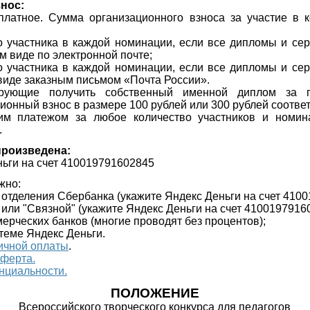
нос:
платное. Сумма организационного взноса за участие в к
о участника в каждой номинации, если все дипломы и се
м виде по электронной почте;
о участника в каждой номинации, если все дипломы и се
виде заказным письмом «Почта России».
ирующие получить собственный именной диплом за по
ионный взнос в размере 100 рублей или 300 рублей соответ
им платежом за любое количество участников и номин
.
произведена:
ньги на счет 410019791602845
жно:
и отделения Сбербанка (укажите
Яндекс Деньги на счет
4100
" или "Связной"
(укажите
Яндекс Деньги на счет
4100197916
ерческих банков (многие проводят без процентов);
стеме Яндекс Деньги.
ичной оплаты
.
оферта.
нциальности.
ПОЛОЖЕНИЕ
Всероссийского творческого конкурса для педагогов