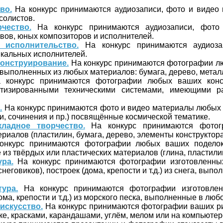
во.
На конкурс принимаются аудиозаписи, фото и видео
 солистов.
чество.
На конкурс принимаются аудиозаписи, фото
вов, юных композиторов и исполнителей.
 исполнительство.
На конкурс принимаются аудиоза
кальных исполнителей.
онструирование.
На конкурс принимаются фотографии л
 выполненных из любых материалов: бумага, дерево, металл,
конкурс принимаются фотографии любых ваших конст
тизированными техническими системами, имеющими р
.
На конкурс принимаются фото и видео материалы любых 
и, сочинения и пр.) посвящённые космической тематике.
кладное творчество.
На конкурс принимаются фото
риалов (пластилин, бумага, дерево, элементы конструктора 
нкурс принимаются фотографии любых ваших подело
з твёрдых или пластических материалов (глина, пластилин,
ра.
На конкурс принимаются фотографии изготовленных
неговиков), построек (дома, крепости и т.д.) из снега, вып
ура.
На конкурс принимаются фотографии изготовле
ома, крепости и т.д.) из морского песка, выполненные в люб
искусство.
На конкурс принимаются фотографии ваших р
ке, красками, карандашами, углём, мелом или на компьютер