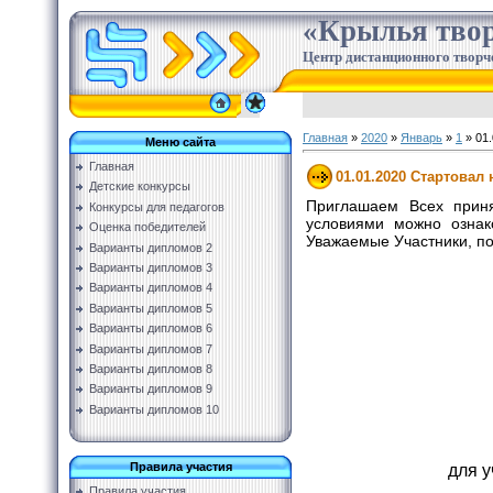
«Крылья твор
Центр дистанционного творч
Главная
»
2020
»
Январь
»
1
» 01.
Меню сайта
Главная
01.01.2020 Стартовал
Детские конкурсы
Приглашаем Всех приня
Конкурсы для педагогов
условиями можно ознак
Оценка победителей
Уважаемые Участники, п
Варианты дипломов 2
Варианты дипломов 3
Варианты дипломов 4
Варианты дипломов 5
Варианты дипломов 6
Варианты дипломов 7
Варианты дипломов 8
Варианты дипломов 9
Варианты дипломов 10
Правила участия
для 
Правила участия