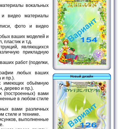
 материалы вокальных
 и видео материалы
писи, фото и видео
юбых ваших моделей и
 пластик и т.д.
рукций, являющихся
азличную прикладную
ваших работ (поделки,
графии любых ваших
Новый дизайн
и пр.).
к имеющих объёмную
 дерево и пр.).
 (построенных) вами
олненные в любом стиле
нных вами различных
ом стиле и технике.
исунков, выполненные
е.