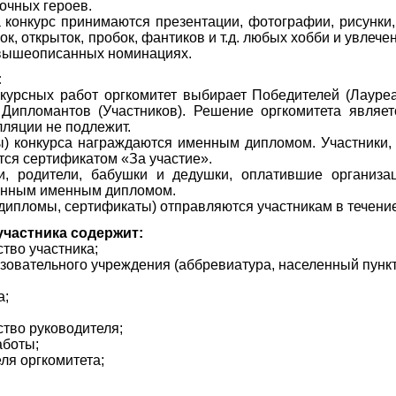
очных героев.
конкурс принимаются презентации, фотографии, рисунки,
, открыток, пробок, фантиков и т.д. любых хобби и увлечени
 вышеописанных номинациях.
:
урсных работ оргкомитет выбирает Победителей (Лауреатов
Дипломантов (Участников). Решение оргкомитета являет
лляции не подлежит.
ы) конкурса награждаются именным дипломом. Участники,
тся сертификатом «За участие».
ли, родители, бабушки и дедушки, оплатившие организа
енным именным дипломом.
дипломы, сертификаты) отправляются участникам в течение 
участника содержит:
ство участника;
зовательного учреждения (аббревиатура, населенный пункт
а;
ство руководителя;
аботы;
ля оргкомитета;