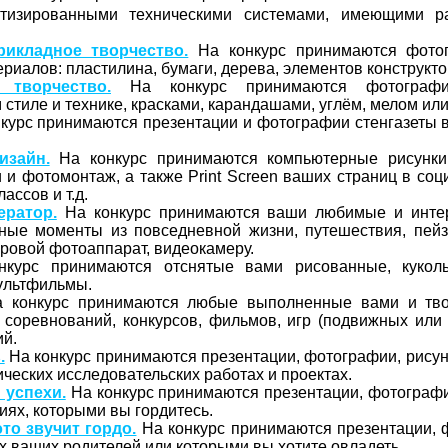
тизированными техническими системами, имеющими р
рикладное творчество.
На конкурс принимаются фото
риалов: пластилина, бумаги, дерева, элементов конструктор
 творчество.
На конкурс принимаются фотографи
стиле и технике, красками, карандашами, углём, мелом ил
курс принимаются презентации и фотографии стенгазеты в
изайн.
На конкурс принимаются компьютерные рисунки
 и фотомонтаж, а также Print Screen ваших страниц в соц
лассов и т.д.
ератор.
На конкурс принимаются ваши любимые и инте
ные моменты из повседневной жизни, путешествия, пейз
ровой фотоаппарат, видеокамеру.
курс принимаются отснятые вами рисованные, куколь
мультфильмы.
 конкурс принимаются любые выполненные вами и тв
 соревнований, конкурсов, фильмов, игр (подвижных или
ий.
.
На конкурс принимаются презентации, фотографии, рисун
ических исследовательских работах и проектах.
 успехи.
На конкурс принимаются презентации, фотографи
иях, которыми вы гордитесь.
то звучит гордо.
На конкурс принимаются презентации, 
х ваших родителей или которыми вы хотите овладеть.