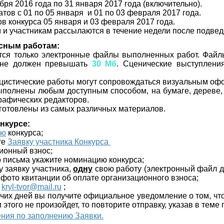
бря 2016 года по 31 января 2017 года (включительно).
тов с 01 по 05 января и 01 по 03 февраля 2017 года.
в конкурса 05 января и 03 февраля 2017 года.
и участникам рассылаются в течение недели после подвед
рсным работам:
тся только электронные файлы выполненных работ. Файл
 не должен превышать
30 Мб
. Сценические выступлени
цистические работы могут сопровождаться визуальным о
ыполнены любым доступным способом, на бумаге, дереве, к
графических редакторов.
зготовлены из самых различных материалов.
онкурсе:
ию
конкурса;
те
Заявку участника Конкурса
ционный взнос;
го письма укажите номинацию конкурса;
у заявку участника,
одну
свою работу (электронный файл 
 фото квитанции об оплате организационного взноса;
:
kryl-tvor@mail.ru
;
бочих дней вы получите официальное уведомление о том, чт
 этого не произойдет, то повторите отправку, указав в тем
ния по заполнению Заявки.