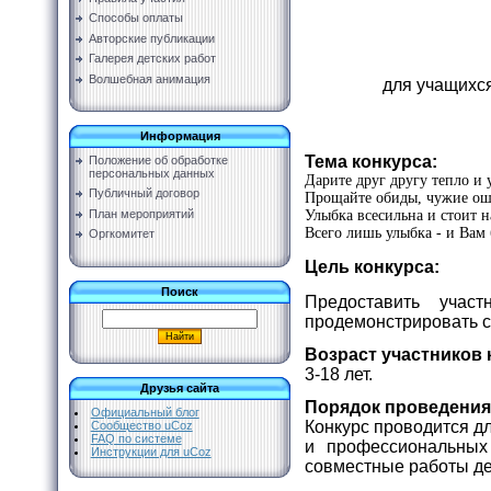
Способы оплаты
Авторские публикации
Галерея детских работ
Волшебная анимация
для учащихс
Информация
Тема конкурса:
Положение об обработке
персональных данных
Дарите друг другу тепло и 
Публичный договор
Прощайте обиды, чужие ош
Улыбка всесильна и стоит н
План мероприятий
Всего лишь улыбка - и Вам 
Оргкомитет
Цель конкурса:
Поиск
Предоставить учас
продемонстрировать с
Возраст участников 
3-18 лет.
Друзья сайта
Порядок проведения
Официальный блог
Конкурс проводится д
Сообщество uCoz
FAQ по системе
и профессиональных
Инструкции для uCoz
совместные работы дет