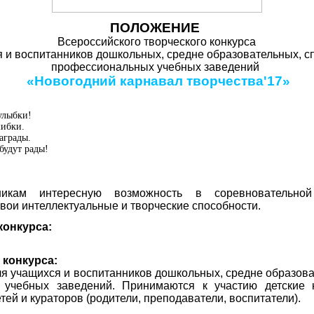
ПОЛОЖЕНИЕ
Всероссийского творческого конкурса
я и воспитанников дошкольных, средне образовательных, с
профессиональных учебных заведений
«Новогодний карнавал творчества'17»
улыбки!
ибки.
аграды.
будут рады!
тникам интересную возможность в соревновательн
вои интеллектуальные и творческие способности.
конкурса:
 конкурса:
ля учащихся и воспитанников дошкольных, средне образов
 учебных заведений. Принимаются к участию детские 
ей и кураторов (родители, преподаватели, воспитатели).