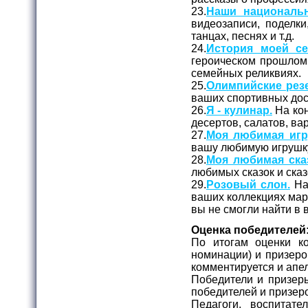
23.
Наши националь
видеозаписи, поделк
танцах, песнях и т.д.
24.
История моей се
героическом прошлом 
семейных реликвиях.
25.
Олимпийские рез
ваших спортивных дос
26.
Я - кулинар.
На кон
десертов, салатов, вар
27.
Моя любимая игр
вашу любимую игрушк
28.
Моя любимая сказ
любимых сказок и ска
29.
Розовый слон.
На 
ваших коллекциях марок
вы не смогли найти в
Оценка победителей
По итогам оценки ко
номинации) и призеро
комментируется и апе
Победители и призер
победителей и призер
Педагоги, воспитате