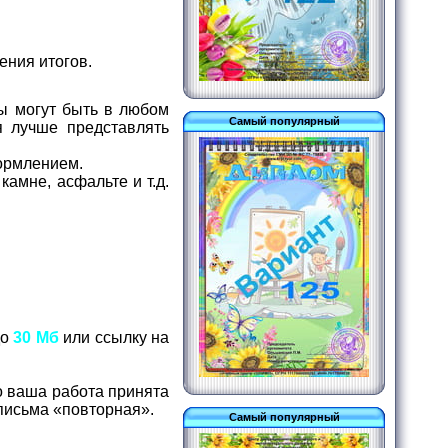
ения итогов.
ы могут быть в любом
Самый популярный
я лучше представлять
формлением.
амне, асфальте и т.д.
до
30 Мб
или ссылку на
о ваша работа принята
е письма «повторная».
Самый популярный