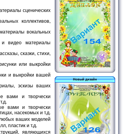
материалы сценических
альных коллективов,
 материалы вокальных
 и видео материалы
сказы, сказки, стихи,
рисунки или выкройки
нки и выкройки вашей
Новый дизайн
риалы, эскизы ваших
е вами и творчески
т.д.
е вами и творчески
цах, насекомых и т.д.
 любых ваших моделей
, пластик и т.д.
трукций, являющихся