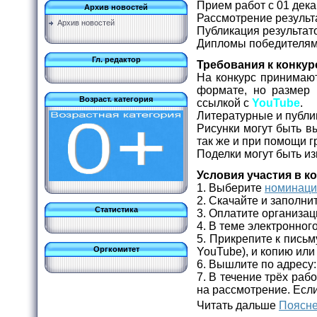
Прием работ с 01 дека
Архив новостей
Рассмотрение результа
Архив новостей
Публикация результато
Дипломы победителям 
Гл. редактор
Требования к конку
На конкурс принимаю
формате, но размер
Возраст. категория
ссылкой с
YouTube
.
Литературные и публи
Рисунки могут быть в
так же и при помощи 
Поделки могут быть и
Условия участия в к
1. Выберите
номинац
2. Скачайте и заполни
Статистика
3. Оплатите организа
4. В теме электронно
5. Прикрепите к письм
Оргкомитет
YouTube), и копию или
6. Вышлите по адресу
7. В течение трёх ра
на рассмотрение. Если
Читать дальше
Поясне