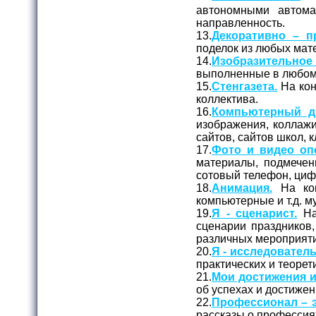
автономными автома
направленность.
13.
Декоративно – п
поделок из любых мате
14.
Изобразительное
выполненные в любом 
15.
Стенгазета.
На кон
коллектива.
16.
Компьютерный д
изображения, коллажи
сайтов, сайтов школ, к
17.
Фото и видео оп
материалы, подмечен
сотовый телефон, циф
18.
Анимация.
На кон
компьютерные и т.д. 
19.
Я - сценарист.
На
сценарии праздников,
различных мероприят
20.
Я - исследователь
практических и теорет
21.
Мои достижения и
об успехах и достижен
22.
Профессионал – э
рассказы о профессия