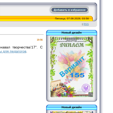
Добавить в избранное
Пятница, 07.08.2026, 03:58
|
RSS
Новый дизайн
19:56
авал творчества'17". С
ы для педагогов
.
Новый дизайн