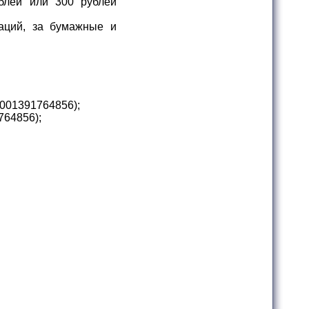
блей или 300 рублей
аций, за бумажные и
001391764856);
64856);