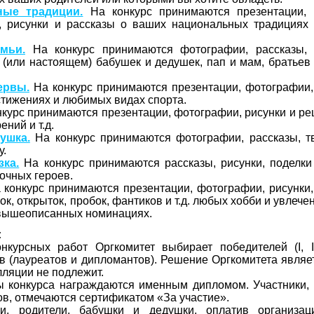
ные традиции.
На конкурс принимаются презентации, 
и, рисунки и рассказы о ваших национальных традициях 
мьи.
На конкурс принимаются фотографии, рассказы, 
(или настоящем) бабушек и дедушек, пап и мам, братьев 
ервы.
На конкурс принимаются презентации, фотографии, 
тижениях и любимых видах спорта.
курс принимаются презентации, фотографии, рисунки и р
ений и т.д.
ушка.
На конкурс принимаются фотографии, рассказы, т
у.
ка.
На конкурс принимаются рассказы, рисунки, поделки
зочных героев.
конкурс принимаются презентации, фотографии, рисунки,
, открыток, пробок, фантиков и т.д. любых хобби и увлечени
 вышеописанных номинациях.
:
нкурсных работ Оргкомитет выбирает победителей (I, II
в (лауреатов и дипломантов). Решение Оргкомитета являе
лляции не подлежит.
ы конкурса награждаются именным дипломом. Участники,
ов, отмечаются сертификатом «За участие».
ли, родители, бабушки и дедушки, оплатив организац