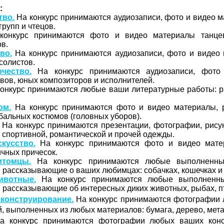
:
тво.
На конкурс принимаются аудиозаписи, фото и видео 
групп и чтецов.
онкурс принимаются фото и видео материалы танцев
ов.
во.
На конкурс принимаются аудиозаписи, фото и видео
 солистов.
чество.
На конкурс принимаются аудиозаписи, фото
вов, юных композиторов и исполнителей.
онкурс принимаются любые ваши литературные работы: рас
юм.
На конкурс принимаются фото и видео материалы, 
бальных костюмов (головных уборов).
На конкурс принимаются презентации, фотографии, рису
, спортивной, романтической и прочей одежды.
кусство.
На конкурс принимаются фото и видео мате
чных причесок.
томцы.
На конкурс принимаются любые выполненны
рассказывающие о ваших любимцах: собачках, кошечках и 
вотные.
На конкурс принимаются любые выполненны
рассказывающие об интересных диких животных, рыбах, пти
конструирование.
На конкурс принимаются фотографии
й, выполненных из любых материалов: бумага, дерево, металл
 конкурс принимаются фотографии любых ваших конс