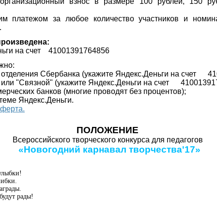
организационный взнос в размере 100 рублей, 150 ру
им платежом за любое количество участников и номин
.
произведена:
еньги на счет 41001391764856
жно:
и отделения Сбербанка (укажите
Яндекс.Деньги на счет 41
" или "Связной"
(укажите
Яндекс.Деньги на счет 410013917
ерческих банков (многие проводят без процентов);
стеме Яндекс.Деньги.
оферта.
ПОЛОЖЕНИЕ
Всероссийского творческого конкурса для педагогов
«Новогодний карнавал творчества
'1
7»
улыбки!
ибки.
аграды.
будут рады!