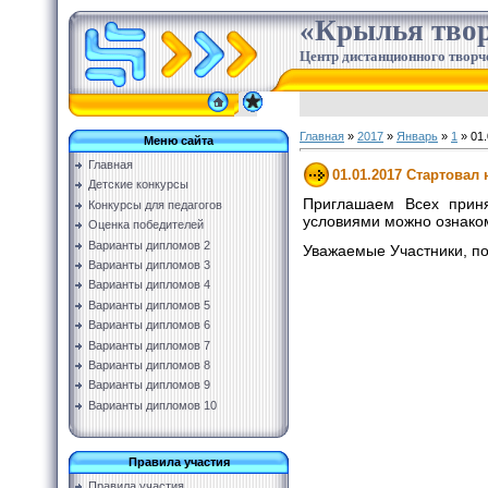
«Крылья твор
Центр дистанционного творч
Главная
»
2017
»
Январь
»
1
» 01.
Меню сайта
Главная
01.01.2017 Стартовал
Детские конкурсы
Приглашаем Всех приня
Конкурсы для педагогов
условиями можно ознако
Оценка победителей
Варианты дипломов 2
Уважаемые Участники, п
Варианты дипломов 3
Варианты дипломов 4
Варианты дипломов 5
Варианты дипломов 6
Варианты дипломов 7
Варианты дипломов 8
Варианты дипломов 9
Варианты дипломов 10
Правила участия
Правила участия