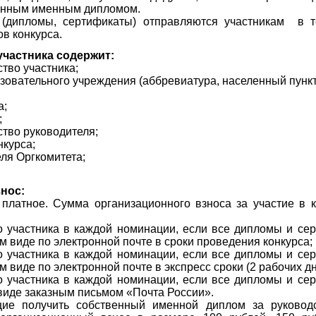
енным именным дипломом.
(дипломы, сертификаты) отправляются участникам в т
ов конкурса.
участника содержит:
ство участника;
зовательного учреждения (аббревиатура, населенный пункт
а;
;
ство руководителя;
нкурса;
еля Оргкомитета;
.
знос:
платное. Сумма организационного взноса за участие в к
о участника в каждой номинации, если все дипломы и се
м виде по электронной почте в сроки проведения конкурса;
о участника в каждой номинации, если все дипломы и се
м виде по электронной почте в экспресс сроки (2 рабочих дн
о участника в каждой номинации, если все дипломы и се
виде заказным письмом «Почта России».
щие получить собственный именной диплом за руковод