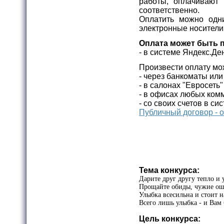
работы, оплачивают 
соответственно.
Оплатить можно одн
электронные носители
Оплата может быть 
- в системе Яндекс.Д
Произвести оплату мо
- через банкоматы ил
- в салонах "Евросеть
- в офисах любых комм
- со своих счетов в си
Публичный договор - 
Тема конкурса:
Дарите друг другу тепло и 
Прощайте обиды, чужие ош
Улыбка всесильна и стоит н
Всего лишь улыбка - и Вам 
Цель конкурса: