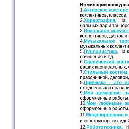
Номинации конкурса
1.
Актерское мастерс
коллективов, классов, 
2.
Хореография.
На к
бальных пар и танцор
3.
Вокальное искусст
коллективов, дуэтов и
4.
Музыкальное твор
музыкальных коллекти
5.
Публицистика.
На к
сочинения и т.д.
6.
Сценический кост
ваших карнавальных, 
7.
Стильный костюм.
праздничной, деловой
8.
Прическа – это ис
ежедневных и праздни
9.
Мои домашние пи
оформленные работы, 
10.
Мои любимые жи
оформленные работы, 
11.
Моделирование и 
и конструкторских иде
12.
Робототехника.
На