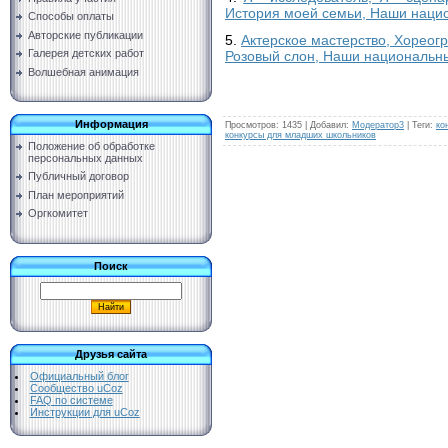
История моей семьи, Наши нацио
Способы оплаты
Авторские публикации
5.
Актерское мастерство, Хореог
Галерея детских работ
Розовый слон, Наши национальн
Волшебная анимация
Информация
Просмотров
:
1435
|
Добавил
:
Модератор3
|
Теги
:
ко
конкурсы для младших школьников
Положение об обработке
персональных данных
Публичный договор
План мероприятий
Оргкомитет
Поиск
Друзья сайта
Официальный блог
Сообщество uCoz
FAQ по системе
Инструкции для uCoz