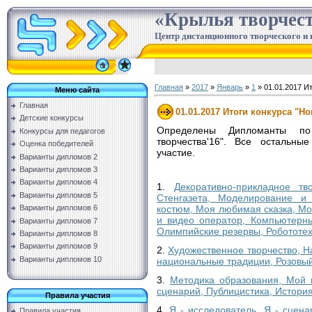
«Крылья творчес
Центр дистанционного творческого и 
Главная
»
2017
»
Январь
»
1
» 01.01.2017 И
Меню сайта
Главная
01.01.2017 Итоги конкурса "Н
Детские конкурсы
Определены Дипломанты по
Конкурсы для педагогов
творчества'16". Все остальны
Оценка победителей
участие.
Варианты дипломов 2
Варианты дипломов 3
Варианты дипломов 4
1.
Декоративно-прикладное тв
Варианты дипломов 5
Стенгазета, Моделирование и 
костюм, Моя любимая сказка, М
Варианты дипломов 6
и видео оператор, Компьютерны
Варианты дипломов 7
Олимпийские резервы, Робототех
Варианты дипломов 8
Варианты дипломов 9
2.
Художественное творчество, Н
Варианты дипломов 10
национальные традиции, Розовый
3.
Методика образования, Мой 
сценарий, Публицистика, Истори
Правила участия
4.
Я - исследователь, Я - сцена
Правила участия