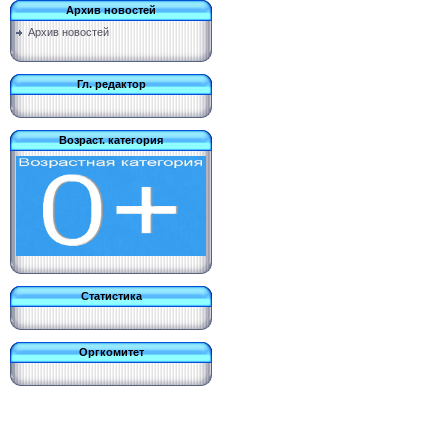
Архив новостей
Архив новостей
Гл. редактор
Возраст. категория
Статистика
Оргкомитет