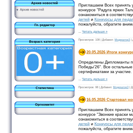
Архив новостей
Приглашаем Всех принять 
конкурсе "Радуга ярких Тал
Архив новостей
ознакомиться в соответств
детей
и
Конкурсы для педа
пожалуйста, обратите вни
Гл. редактор
...
Читать дальше »
Просмотров:
108
|
Добавил:
Модератор3
|
Возраст. категория
20.05.2026 Итоги конку
Определены Дипломанты по
Победы'26". Все остальные
сертификатами за участие.
...
Читать дальше »
Просмотров:
98
|
Добавил:
Модератор3
|
Д
Статистика
16.05.2026 Стартовал н
Оргкомитет
Приглашаем Всех принять 
конкурсе "Звонкие краски 
ознакомиться в соответств
детей
и
Конкурсы для педа
пожалуйста, обратите вни