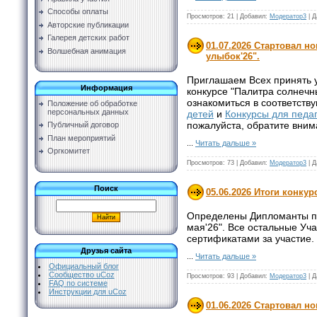
Способы оплаты
Просмотров:
21
|
Добавил:
Модератор3
|
Д
Авторские публикации
Галерея детских работ
01.07.2026 Стартовал н
Волшебная анимация
улыбок'26".
Приглашаем Всех принять 
Информация
конкурсе "Палитра солнечн
ознакомиться в соответств
Положение об обработке
персональных данных
детей
и
Конкурсы для педа
пожалуйста, обратите вни
Публичный договор
План мероприятий
...
Читать дальше »
Оргкомитет
Просмотров:
73
|
Добавил:
Модератор3
|
Д
Поиск
05.06.2026 Итоги конкур
Определены Дипломанты по
мая'26". Все остальные Уч
сертификатами за участие.
Друзья сайта
...
Читать дальше »
Официальный блог
Сообщество uCoz
Просмотров:
93
|
Добавил:
Модератор3
|
Д
FAQ по системе
Инструкции для uCoz
01.06.2026 Стартовал н