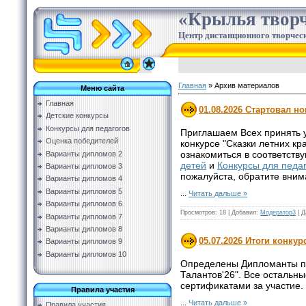
«Крылья творч
Центр дистанционного творческ
Главная
»
Архив материалов
Меню сайта
Главная
01.08.2026 Стартовал но
Детские конкурсы
Конкурсы для педагогов
Приглашаем Всех принять 
Оценка победителей
конкурсе "Сказки летних кр
ознакомиться в соответств
Варианты дипломов 2
детей
и
Конкурсы для педа
Варианты дипломов 3
пожалуйста, обратите вни
Варианты дипломов 4
Варианты дипломов 5
...
Читать дальше »
Варианты дипломов 6
Просмотров:
18
|
Добавил:
Модератор3
|
Д
Варианты дипломов 7
Варианты дипломов 8
05.07.2026 Итоги конкур
Варианты дипломов 9
Варианты дипломов 10
Определены Дипломанты по
Талантов'26". Все остальн
сертификатами за участие.
Правила участия
...
Читать дальше »
Правила участия