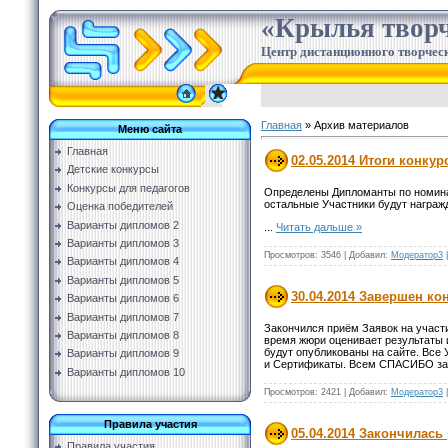
«Крылья творч
Центр дистанционного творческ
Главная
»
Архив материалов
Меню сайта
Главная
02.05.2014 Итоги конку
Детские конкурсы
Конкурсы для педагогов
Определены Дипломанты по номина
остальные Участники будут награж
Оценка победителей
Варианты дипломов 2
...
Читать дальше »
Варианты дипломов 3
Просмотров:
3546
|
Добавил:
Модератор3
Варианты дипломов 4
Варианты дипломов 5
30.04.2014 Завершен ко
Варианты дипломов 6
Варианты дипломов 7
Закончился приём Заявок на участи
Варианты дипломов 8
время жюри оценивает результаты и
будут опубликованы на сайте. Все
Варианты дипломов 9
и Сертификаты. Всем СПАСИБО за 
Варианты дипломов 10
Просмотров:
2421
|
Добавил:
Модератор3
Правила участия
05.04.2014 Закончилас
Правила участия