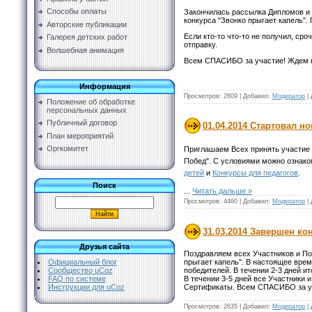
Способы оплаты
Закончилась рассылка Дипломов и
конкурса "Звонко прыгает капель".
Авторские публикации
Если кто-то что-то не получил, ср
Галерея детских работ
отправку.
Волшебная анимация
Всем СПАСИБО за участие! Ждем н
Информация
Просмотров:
2609
|
Добавил:
Модератор
|
Положение об обработке
персональных данных
Публичный договор
01.04.2014 Стартовал н
План мероприятий
Оргкомитет
Приглашаем Всех принять участие 
Побед". С условиями можно ознако
детей
и
Конкурсы для педагогов
.
Поиск
...
Читать дальше »
Просмотров:
4460
|
Добавил:
Модератор
|
31.03.2014 Завершен ко
Друзья сайта
Поздравляем всех Участников и По
Официальный блог
прыгает капель". В настоящее вре
Сообщество uCoz
победителей. В течении 2-3 дней и
FAQ по системе
В течении 3-5 дней все Участники
Инструкции для uCoz
Сертификаты. Всем СПАСИБО за у
Просмотров:
2635
|
Добавил:
Модератор
|