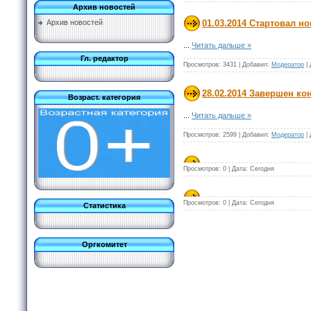
Архив новостей
01.03.2014 Стартовал н
Архив новостей
...
Читать дальше »
Гл. редактор
Просмотров:
3431
|
Добавил:
Модератор
|
28.02.2014 Завершен ко
Возраст. категория
...
Читать дальше »
Просмотров:
2599
|
Добавил:
Модератор
|
Просмотров:
0
|
Дата:
Сегодня
Просмотров:
0
|
Дата:
Сегодня
Статистика
Оргкомитет