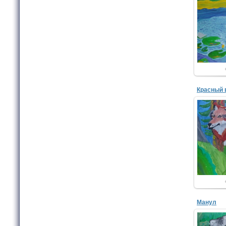
Акс
Изо
Красный 
Денисе
Изо
Манул