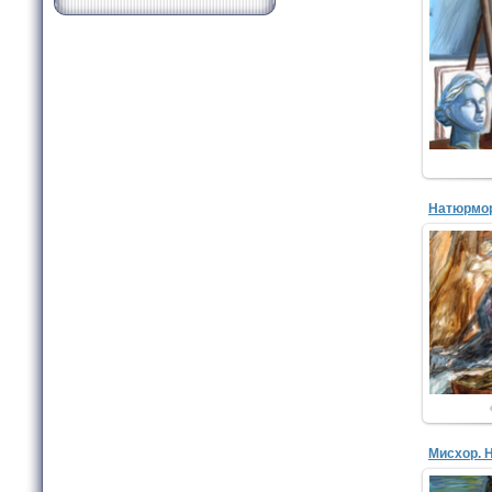
Блин
МБУД
худож
Натюрмор
Бел
МБУД
худож
Мисхор. 