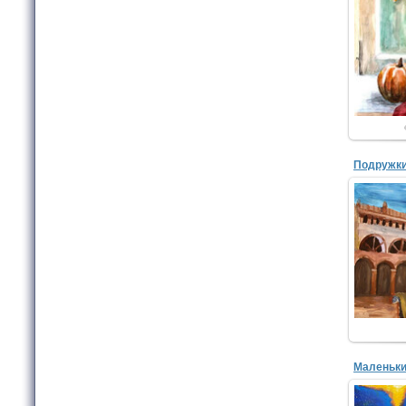
Блин
МБУД
худож
Подружк
Смир
МБУД
худож
Маленьки