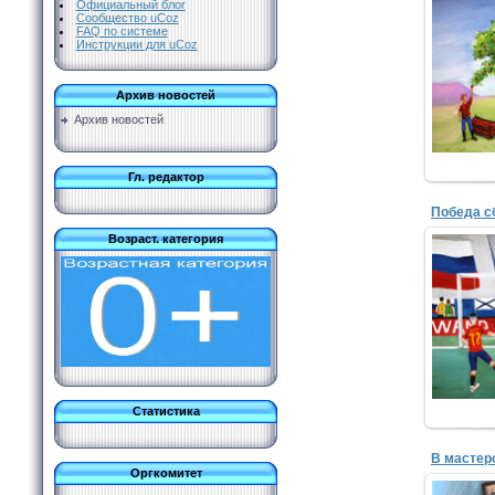
Официальный блог
Сообщество uCoz
FAQ по системе
Омел
Инструкции для uCoz
МБУД
худож
Архив новостей
Архив новостей
Гл. редактор
Возраст. категория
Омел
МБУД
худож
Статистика
В мастер
Оргкомитет