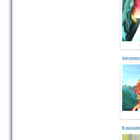
Прост
МБУД
худож
Бернадск
Прост
МБУД
худож
Бернадск
В магази