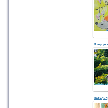
Саф
КД
В городс
Бурка
МБУД
худож
Бернадск
Натюрмор