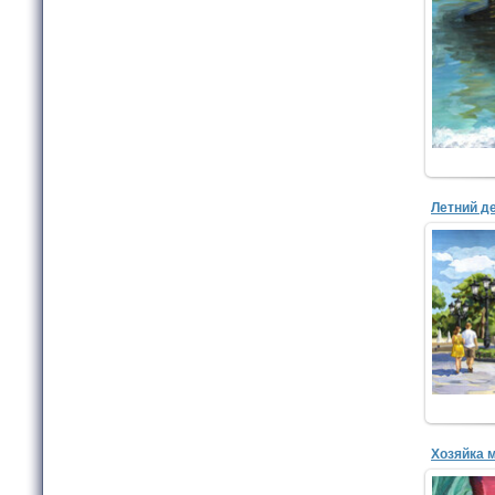
Бел
МБУД
худож
Летний д
Сини
МБУД
худож
Хозяйка 