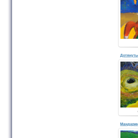
Лебе
Студия
Дотянуть
Лебе
Студи
Мандари