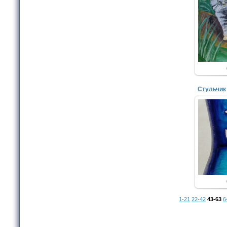
Виногр
Изо
Стульчик
Бор
г. Гр
1-21
22-42
43-63
6