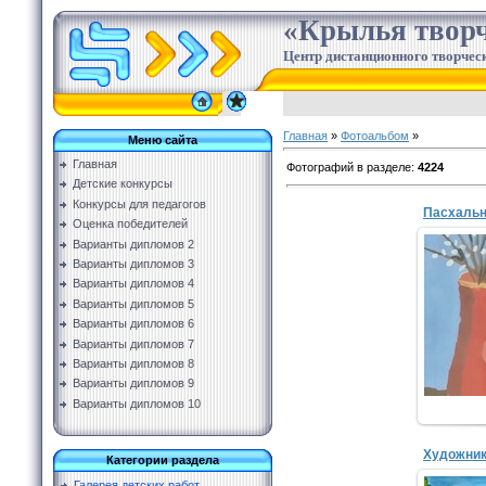
«Крылья творч
Центр дистанционного творческ
Главная
»
Фотоальбом
»
Меню сайта
Главная
Фотографий в разделе
:
4224
Детские конкурсы
Конкурсы для педагогов
Пасхальн
Оценка победителей
Варианты дипломов 2
Варианты дипломов 3
Варианты дипломов 4
Емел
Варианты дипломов 5
М
Варианты дипломов 6
Варианты дипломов 7
Варианты дипломов 8
Варианты дипломов 9
Варианты дипломов 10
Художни
Категории раздела
Галерея детских работ