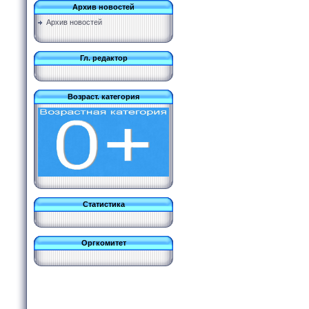
Архив новостей
Архив новостей
Гл. редактор
Возраст. категория
Статистика
Оргкомитет