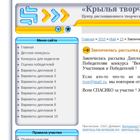
«Крылья творч
Центр дистанционного творческ
Главная
»
2015
»
Май
»
23
» Закончи
Меню сайта
Главная
Закончилась рассылка 
Детские конкурсы
Закончилась рассылка Дипл
Конкурсы для педагогов
Победителям конкурса "Ве
Оценка победителей
Участников и Победителей !
Варианты дипломов 2
Варианты дипломов 3
Если кто-то что-то не 
tvor@mail.ru
,
мы повторим отп
Варианты дипломов 4
Варианты дипломов 5
Всем СПАСИБО за участие ! Ж
Варианты дипломов 6
Варианты дипломов 7
Варианты дипломов 8
Варианты дипломов 9
Варианты дипломов 10
Просмотров
:
1314
|
Добавил
:
Модератор3
конкурсы для педагогов доу
,
конкурсы для
Правила участия
Правила участия