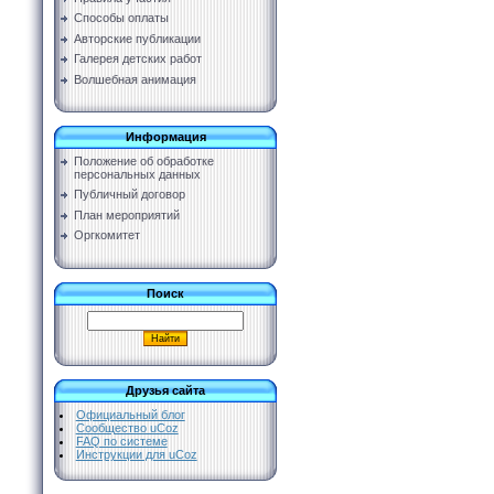
Способы оплаты
Авторские публикации
Галерея детских работ
Волшебная анимация
Информация
Положение об обработке
персональных данных
Публичный договор
План мероприятий
Оргкомитет
Поиск
Друзья сайта
Официальный блог
Сообщество uCoz
FAQ по системе
Инструкции для uCoz