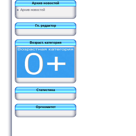
Архив новостей
Архив новостей
Гл. редактор
Возраст. категория
Статистика
Оргкомитет