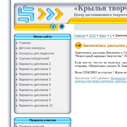
«Крылья творч
Центр дистанционного творческ
Главная
»
2015
»
Март
»
2
» Закончи
Меню сайта
Главная
Закончилась рассылка 
Детские конкурсы
Закончилась рассылка Дипломов и С
Конкурсы для педагогов
"Новогодний карнавал творчества". П
Оценка победителей
Если кто-то что-то не получил, с
Варианты дипломов 2
отправку. Обязательно указать № Заяв
Варианты дипломов 3
Всем СПАСИБО за участие ! Ждем нов
Варианты дипломов 4
Просмотров
:
1470
|
Добавил
:
Модератор3
Варианты дипломов 5
конкурсы для детей и педагогов
,
конкурсы
Варианты дипломов 6
Варианты дипломов 7
Варианты дипломов 8
Варианты дипломов 9
Варианты дипломов 10
Правила участия
Правила участия