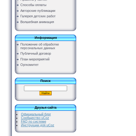
Способы оплаты
Авторские публикации
Галерея детских работ
Волшебная анимация
Информация
Положение об обработке
персональных данных
Публичный договор
План мероприятий
Оргкомитет
Поиск
Друзья сайта
Официальный блог
Сообщество uCoz
FAQ по системе
Инструкции для uCoz