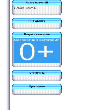
Архив новостей
Архив новостей
Гл. редактор
Возраст. категория
Статистика
Оргкомитет