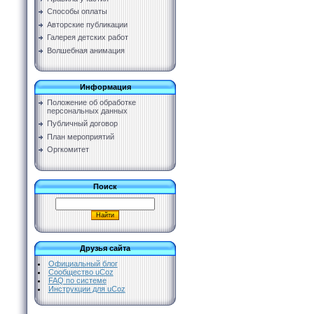
Способы оплаты
Авторские публикации
Галерея детских работ
Волшебная анимация
Информация
Положение об обработке
персональных данных
Публичный договор
План мероприятий
Оргкомитет
Поиск
Друзья сайта
Официальный блог
Сообщество uCoz
FAQ по системе
Инструкции для uCoz