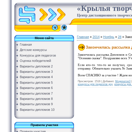
«Крылья творч
Центр дистанционного творческ
Главная
»
2014
»
Ноябрь
»
28
» Зако
Меню сайта
Главная
Закончилась рассылка 
Детские конкурсы
Закончилась рассылка Дипломов и С
Конкурсы для педагогов
"Осенняя сказка". Поздравляю всех У
Оценка победителей
Если кто-то что-то не получил, с
Варианты дипломов 2
отправку. Обязательно указать № Заяв
Варианты дипломов 3
Всем СПАСИБО за участие ! Ждем нов
Варианты дипломов 4
Просмотров
:
1516
|
Добавил
:
Модератор3
Варианты дипломов 5
конкурсы для педагогов доу
,
конкурсы для
Варианты дипломов 6
Варианты дипломов 7
Варианты дипломов 8
Варианты дипломов 9
Варианты дипломов 10
Правила участия
Правила участия