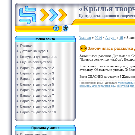
«Крылья творч
Центр дистанционного творческ
Главная
»
2014
»
Август
»
15
» Зако
Меню сайта
Главная
Закончилась рассылка 
Детские конкурсы
Закончилась рассылка Дипломов и С
Конкурсы для педагогов
"Палитра солнечных улыбок". Поздра
Оценка победителей
Если кто-то что-то не получил, с
Варианты дипломов 2
отправку. Обязательно указать № Заяв
Варианты дипломов 3
Всем СПАСИБО за участие ! Ждем но
Варианты дипломов 4
Просмотров
:
1572
|
Добавил
:
Модератор3
Варианты дипломов 5
конкурсы для педагогов доу
,
конкурсы для
Варианты дипломов 6
Варианты дипломов 7
Варианты дипломов 8
Варианты дипломов 9
Варианты дипломов 10
Правила участия
Правила участия