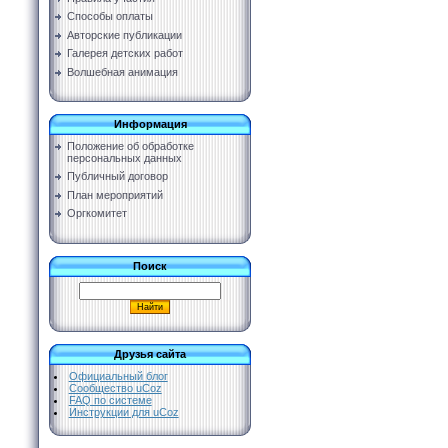
Способы оплаты
Авторские публикации
Галерея детских работ
Волшебная анимация
Информация
Положение об обработке
персональных данных
Публичный договор
План мероприятий
Оргкомитет
Поиск
Друзья сайта
Официальный блог
Сообщество uCoz
FAQ по системе
Инструкции для uCoz