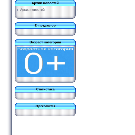
Архив новостей
Архив новостей
Гл. редактор
Возраст. категория
Статистика
Оргкомитет