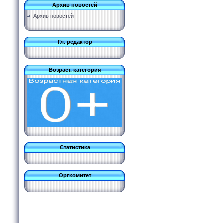
Архив новостей
Архив новостей
Гл. редактор
Возраст. категория
Статистика
Оргкомитет