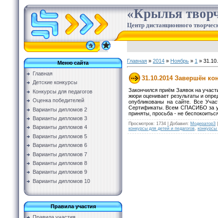
«Крылья творч
Центр дистанционного творческ
Главная
»
2014
»
Ноябрь
»
1
» 31.10
Меню сайта
Главная
31.10.2014 Завершён ко
Детские конкурсы
Закончился приём Заявок на участи
Конкурсы для педагогов
жюри оценивает результаты и опред
Оценка победителей
опубликованы на сайте. Все Уча
Сертификаты. Всем СПАСИБО за уч
Варианты дипломов 2
приняты, просьба - не беспокоиться
Варианты дипломов 3
Просмотров
:
1734
|
Добавил
:
Модератор3
Варианты дипломов 4
конкурсы для детей и педагогов
,
конкурсы
Варианты дипломов 5
Варианты дипломов 6
Варианты дипломов 7
Варианты дипломов 8
Варианты дипломов 9
Варианты дипломов 10
Правила участия
Правила участия