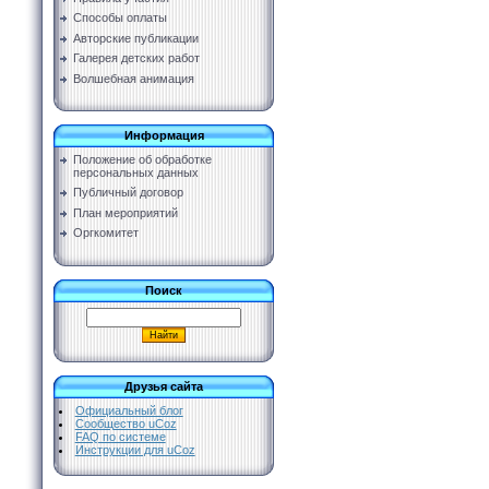
Способы оплаты
Авторские публикации
Галерея детских работ
Волшебная анимация
Информация
Положение об обработке
персональных данных
Публичный договор
План мероприятий
Оргкомитет
Поиск
Друзья сайта
Официальный блог
Сообщество uCoz
FAQ по системе
Инструкции для uCoz