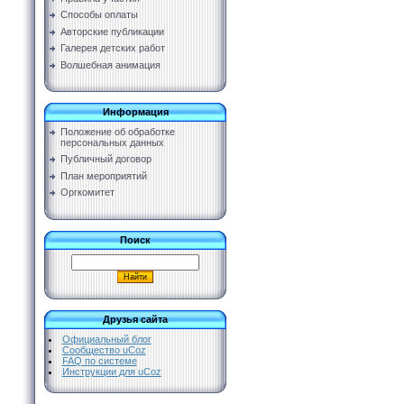
Способы оплаты
Авторские публикации
Галерея детских работ
Волшебная анимация
Информация
Положение об обработке
персональных данных
Публичный договор
План мероприятий
Оргкомитет
Поиск
Друзья сайта
Официальный блог
Сообщество uCoz
FAQ по системе
Инструкции для uCoz