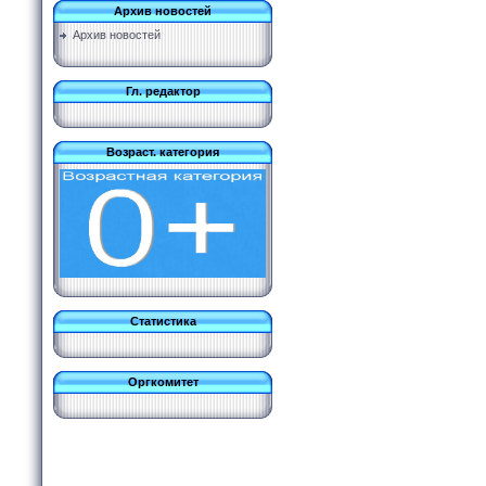
Архив новостей
Архив новостей
Гл. редактор
Возраст. категория
Статистика
Оргкомитет