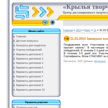
«Крылья творч
Центр дистанционного творческ
Главная
»
2014
»
Март
»
31
» 31.03.
Меню сайта
Главная
31.03.2014 Завершен ко
Детские конкурсы
Поздравляем всех Участников и
Конкурсы для педагогов
прыгает капель". В настоящее 
Оценка победителей
победителей. В течении 2-3 дней и
В течении 3-5 дней все Участ
Варианты дипломов 2
Сертификаты. Всем СПАСИБО за у
Варианты дипломов 3
Просмотров
:
2635
|
Добавил
:
Модератор
Варианты дипломов 4
Варианты дипломов 5
Варианты дипломов 6
Варианты дипломов 7
Варианты дипломов 8
Варианты дипломов 9
Варианты дипломов 10
Правила участия
Правила участия