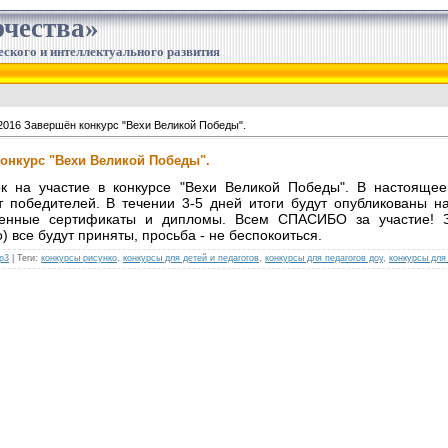
чества»
еского и интеллектуального развития
2016 Завершён конкурс "Вехи Великой Победы".
конкурс "Вехи Великой Победы".
ок на участие в конкурсе "Вехи Великой Победы". В настояще
т победителей. В течении 3-5 дней итоги будут опубликованы на
менные сертификаты и дипломы. Всем СПАСИБО за участие! З
) все будут приняты, просьба - не беспокоиться.
р3
|
Теги
:
конкурсы рисунко
,
конкурсы для детей и педагогов
,
конкурсы для педагогов доу
,
конкурсы для