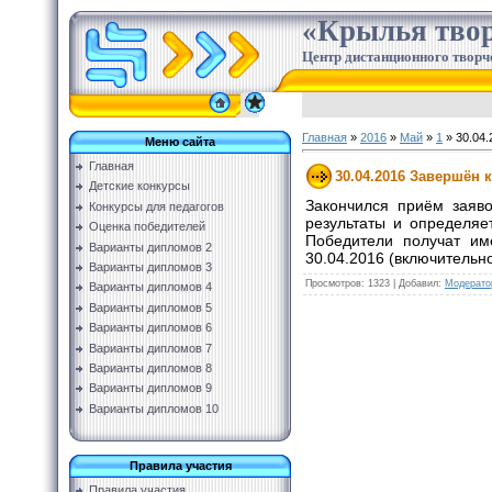
«Крылья твор
Центр дистанционного творч
Главная
»
2016
»
Май
»
1
» 30.04.
Меню сайта
Главная
30.04.2016 Завершён 
Детские конкурсы
Закончился приём заяв
Конкурсы для педагогов
результаты и определяе
Оценка победителей
Победители получат и
Варианты дипломов 2
30.04.2016 (включительно
Варианты дипломов 3
Просмотров
:
1323
|
Добавил
:
Модерато
Варианты дипломов 4
Варианты дипломов 5
Варианты дипломов 6
Варианты дипломов 7
Варианты дипломов 8
Варианты дипломов 9
Варианты дипломов 10
Правила участия
Правила участия