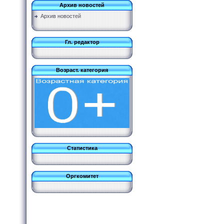
Архив новостей
Архив новостей
Гл. редактор
Возраст. категория
Статистика
Оргкомитет