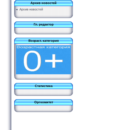
Архив новостей
Архив новостей
Гл. редактор
Возраст. категория
Статистика
Оргкомитет