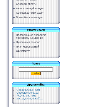
Способы оплаты
Авторские публикации
Галерея детских работ
Волшебная анимация
Информация
Положение об обработке
персональных данных
Публичный договор
План мероприятий
Оргкомитет
Поиск
Друзья сайта
Официальный блог
Сообщество uCoz
FAQ по системе
Инструкции для uCoz