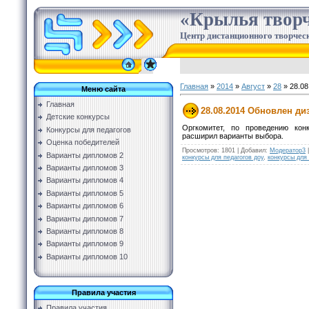
«Крылья творч
Центр дистанционного творческ
Главная
»
2014
»
Август
»
28
» 28.08
Меню сайта
Главная
28.08.2014 Обновлен д
Детские конкурсы
Оргкомитет, по проведению кон
Конкурсы для педагогов
расширил варианты выбора.
Оценка победителей
Просмотров
:
1801
|
Добавил
:
Модератор3
Варианты дипломов 2
конкурсы для педагогов доу
,
конкурсы для
Варианты дипломов 3
Варианты дипломов 4
Варианты дипломов 5
Варианты дипломов 6
Варианты дипломов 7
Варианты дипломов 8
Варианты дипломов 9
Варианты дипломов 10
Правила участия
Правила участия