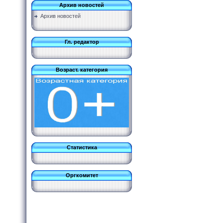
Архив новостей
Архив новостей
Гл. редактор
Возраст. категория
Статистика
Оргкомитет