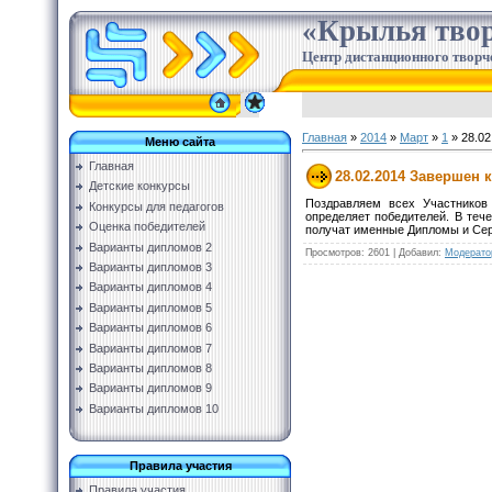
«Крылья твор
Центр дистанционного творч
Главная
»
2014
»
Март
»
1
» 28.02
Меню сайта
Главная
28.02.2014 Завершен 
Детские конкурсы
Поздравляем всех Участников
Конкурсы для педагогов
определяет победителей. В тече
Оценка победителей
получат именные Дипломы и Се
Варианты дипломов 2
Просмотров
:
2601
|
Добавил
:
Модерато
Варианты дипломов 3
Варианты дипломов 4
Варианты дипломов 5
Варианты дипломов 6
Варианты дипломов 7
Варианты дипломов 8
Варианты дипломов 9
Варианты дипломов 10
Правила участия
Правила участия