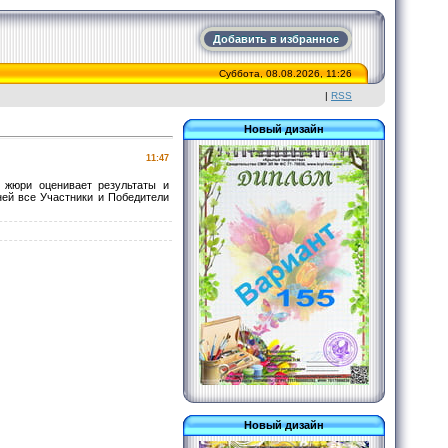
Добавить в избранное
Суббота, 08.08.2026, 11:26
|
RSS
Новый дизайн
11:47
 жюри оценивает результаты и
ней все Участники и Победители
Новый дизайн