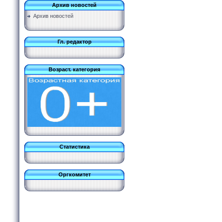
Архив новостей
Архив новостей
Гл. редактор
Возраст. категория
Статистика
Оргкомитет