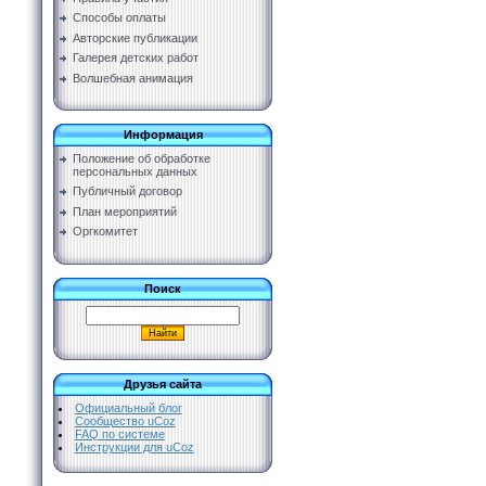
Способы оплаты
Авторские публикации
Галерея детских работ
Волшебная анимация
Информация
Положение об обработке
персональных данных
Публичный договор
План мероприятий
Оргкомитет
Поиск
Друзья сайта
Официальный блог
Сообщество uCoz
FAQ по системе
Инструкции для uCoz