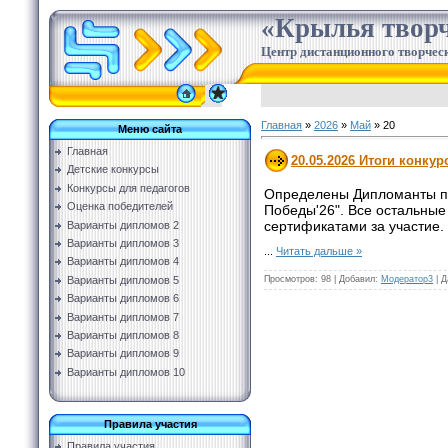
«Крылья творч
Центр дистанционного творческ
Главная
»
2026
»
Май
»
20
Меню сайта
Главная
20.05.2026 Итоги конку
Детские конкурсы
Конкурсы для педагогов
Определены Дипломанты по
Оценка победителей
Победы'26". Все остальные
сертификатами за участие.
Варианты дипломов 2
Варианты дипломов 3
...
Читать дальше »
Варианты дипломов 4
Просмотров:
98
|
Добавил:
Модератор3
|
Д
Варианты дипломов 5
Варианты дипломов 6
Варианты дипломов 7
Варианты дипломов 8
Варианты дипломов 9
Варианты дипломов 10
Правила участия
Правила участия