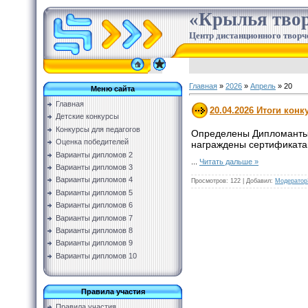
«Крылья твор
Центр дистанционного творч
Главная
»
2026
»
Апрель
»
20
Меню сайта
Главная
20.04.2026 Итоги конк
Детские конкурсы
Конкурсы для педагогов
Определены Дипломанты п
Оценка победителей
награждены сертификатам
Варианты дипломов 2
...
Читать дальше »
Варианты дипломов 3
Варианты дипломов 4
Просмотров:
122
|
Добавил:
Модератор
Варианты дипломов 5
Варианты дипломов 6
Варианты дипломов 7
Варианты дипломов 8
Варианты дипломов 9
Варианты дипломов 10
Правила участия
Правила участия