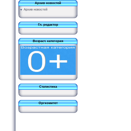
Архив новостей
Архив новостей
Гл. редактор
Возраст. категория
Статистика
Оргкомитет