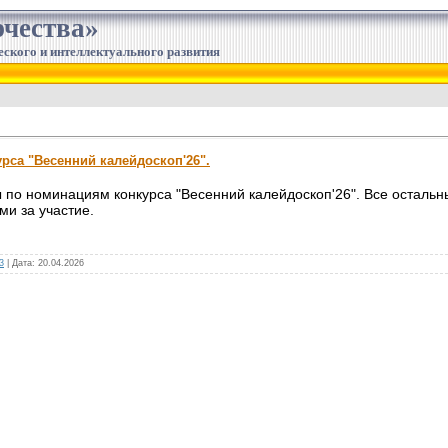
чества»
еского и интеллектуального развития
урса "Весенний калейдоскоп'26".
о номинациям конкурса "Весенний калейдоскоп'26". Все остальны
и за участие.
3
|
Дата:
20.04.2026