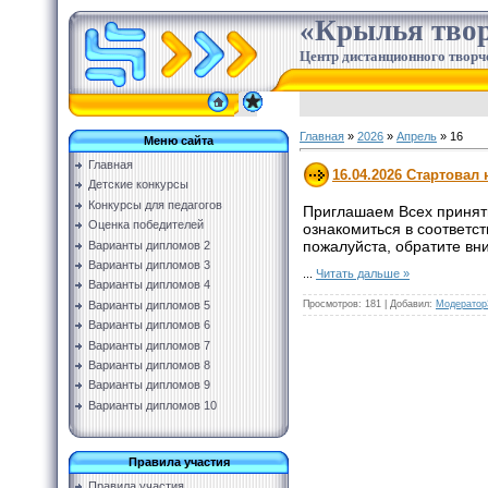
«Крылья твор
Центр дистанционного творч
Главная
»
2026
»
Апрель
»
16
Меню сайта
Главная
16.04.2026 Стартовал
Детские конкурсы
Конкурсы для педагогов
Приглашаем Всех принять
Оценка победителей
ознакомиться в соответс
пожалуйста, обратите в
Варианты дипломов 2
Варианты дипломов 3
...
Читать дальше »
Варианты дипломов 4
Просмотров:
181
|
Добавил:
Модератор
Варианты дипломов 5
Варианты дипломов 6
Варианты дипломов 7
Варианты дипломов 8
Варианты дипломов 9
Варианты дипломов 10
Правила участия
Правила участия