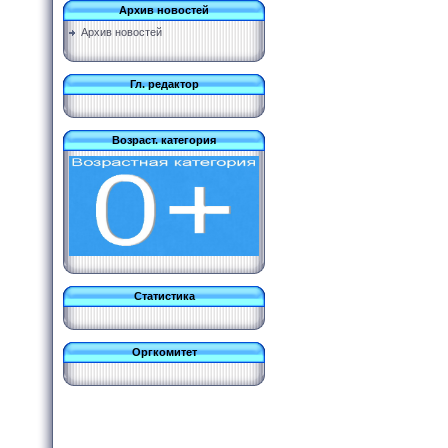
Архив новостей
Архив новостей
Гл. редактор
Возраст. категория
Статистика
Оргкомитет