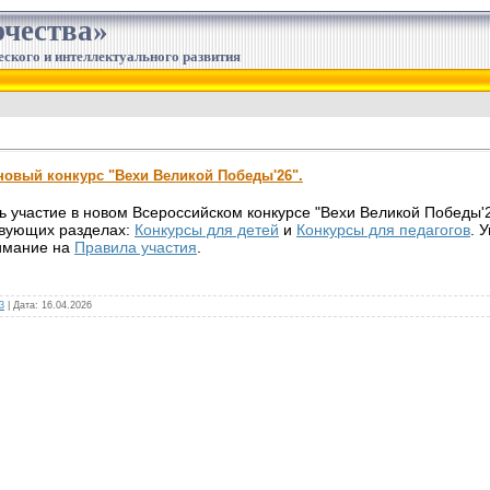
чества»
еского и интеллектуального развития
 новый конкурс "Вехи Великой Победы'26".
 участие в новом Всероссийском конкурсе "Вехи Великой Победы'
твующих разделах:
Конкурсы для детей
и
Конкурсы для педагогов
. 
нимание на
Правила участия
.
3
|
Дата:
16.04.2026