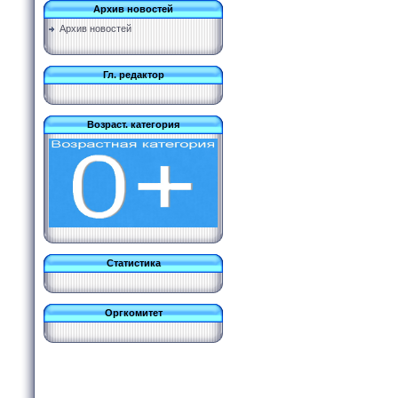
Архив новостей
Архив новостей
Гл. редактор
Возраст. категория
Статистика
Оргкомитет