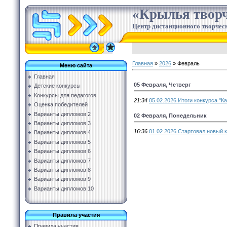
«Крылья творч
Центр дистанционного творческ
Главная
»
2026
»
Февраль
Меню сайта
Главная
05 Февраля, Четверг
Детские конкурсы
Конкурсы для педагогов
21:34
05.02.2026 Итоги конкурса "К
Оценка победителей
Варианты дипломов 2
02 Февраля, Понедельник
Варианты дипломов 3
16:36
01.02.2026 Стартовал новый к
Варианты дипломов 4
Варианты дипломов 5
Варианты дипломов 6
Варианты дипломов 7
Варианты дипломов 8
Варианты дипломов 9
Варианты дипломов 10
Правила участия
Правила участия