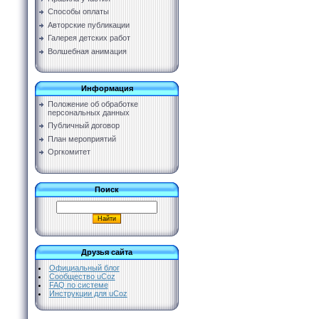
Способы оплаты
Авторские публикации
Галерея детских работ
Волшебная анимация
Информация
Положение об обработке
персональных данных
Публичный договор
План мероприятий
Оргкомитет
Поиск
Друзья сайта
Официальный блог
Сообщество uCoz
FAQ по системе
Инструкции для uCoz