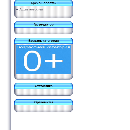
Архив новостей
Архив новостей
Гл. редактор
Возраст. категория
Статистика
Оргкомитет