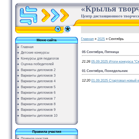
«Крылья творч
Центр дистанционного творческ
Главная
»
2025
»
Сентябрь
Меню сайта
Главная
05 Сентября, Пятница
Детские конкурсы
Конкурсы для педагогов
21:26
05.09.2025 Итоги конкурса "Ск
Оценка победителей
Варианты дипломов 2
01 Сентября, Понедельник
Варианты дипломов 3
12:20
01.09.2025 Стартовал новый к
Варианты дипломов 4
Варианты дипломов 5
Варианты дипломов 6
Варианты дипломов 7
Варианты дипломов 8
Варианты дипломов 9
Варианты дипломов 10
Правила участия
Правила участия