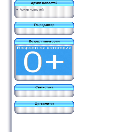
Архив новостей
Архив новостей
Гл. редактор
Возраст. категория
Статистика
Оргкомитет