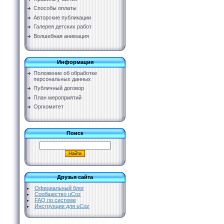
Способы оплаты
Авторские публикации
Галерея детских работ
Волшебная анимация
Информация
Положение об обработке
персональных данных
Публичный договор
План мероприятий
Оргкомитет
Поиск
Друзья сайта
Официальный блог
Сообщество uCoz
FAQ по системе
Инструкции для uCoz