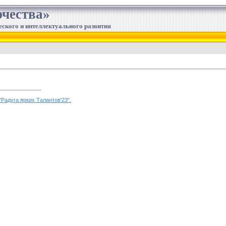
чества»
еского и интеллектуального развития
"Радуга ярких Талантов'23".