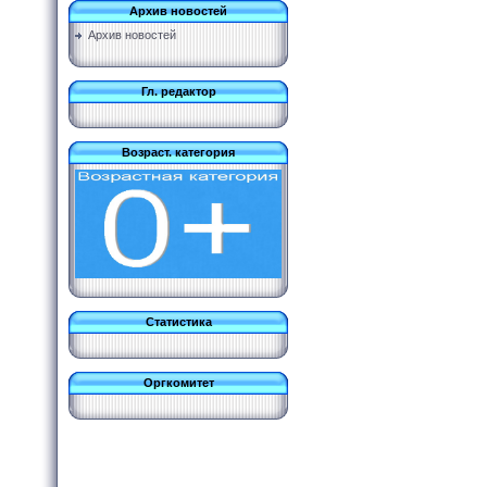
Архив новостей
Архив новостей
Гл. редактор
Возраст. категория
Статистика
Оргкомитет