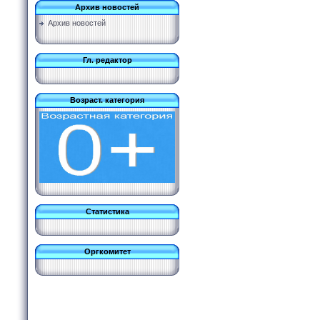
Архив новостей
Архив новостей
Гл. редактор
Возраст. категория
Статистика
Оргкомитет