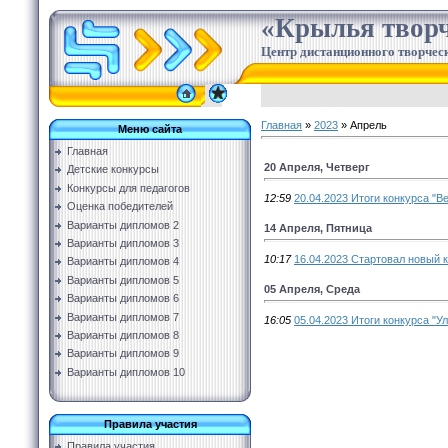
«Крылья творч
Центр дистанционного творческ
Главная
»
2023
»
Апрель
Меню сайта
Главная
20 Апреля, Четверг
Детские конкурсы
Конкурсы для педагогов
12:59
20.04.2023 Итоги конкурса "В
Оценка победителей
Варианты дипломов 2
14 Апреля, Пятница
Варианты дипломов 3
10:17
16.04.2023 Стартовал новый к
Варианты дипломов 4
Варианты дипломов 5
05 Апреля, Среда
Варианты дипломов 6
Варианты дипломов 7
16:05
05.04.2023 Итоги конкурса "У
Варианты дипломов 8
Варианты дипломов 9
Варианты дипломов 10
Правила участия
Правила участия