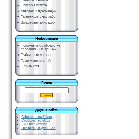
Способы оплаты
Авторские публикации
Галерея детских работ
Волшебная анимация
Информация
Положение об обработке
персональных данных
Публичный договор
План мероприятий
Оргкомитет
Поиск
Друзья сайта
Официальный блог
Сообщество uCoz
FAQ по системе
Инструкции для uCoz