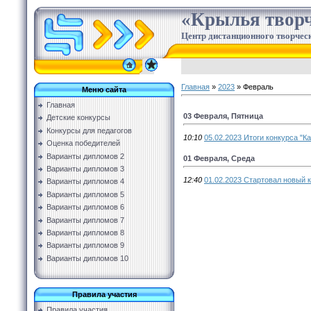
«Крылья творч
Центр дистанционного творческ
Главная
»
2023
»
Февраль
Меню сайта
Главная
03 Февраля, Пятница
Детские конкурсы
Конкурсы для педагогов
10:10
05.02.2023 Итоги конкурса "К
Оценка победителей
Варианты дипломов 2
01 Февраля, Среда
Варианты дипломов 3
12:40
01.02.2023 Стартовал новый к
Варианты дипломов 4
Варианты дипломов 5
Варианты дипломов 6
Варианты дипломов 7
Варианты дипломов 8
Варианты дипломов 9
Варианты дипломов 10
Правила участия
Правила участия