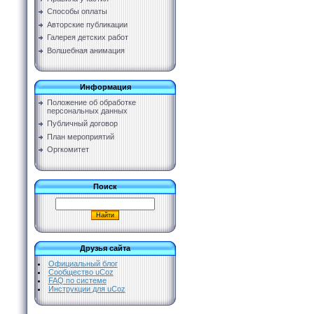
Способы оплаты
Авторские публикации
Галерея детских работ
Волшебная анимация
Информация
Положение об обработке
персональных данных
Публичный договор
План мероприятий
Оргкомитет
Поиск
Друзья сайта
Официальный блог
Сообщество uCoz
FAQ по системе
Инструкции для uCoz