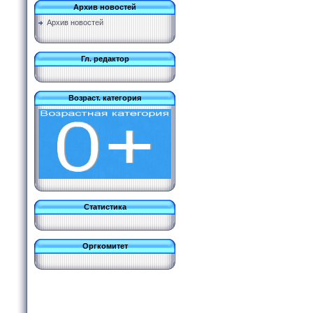
Архив новостей
Архив новостей
Гл. редактор
Возраст. категория
Статистика
Оргкомитет