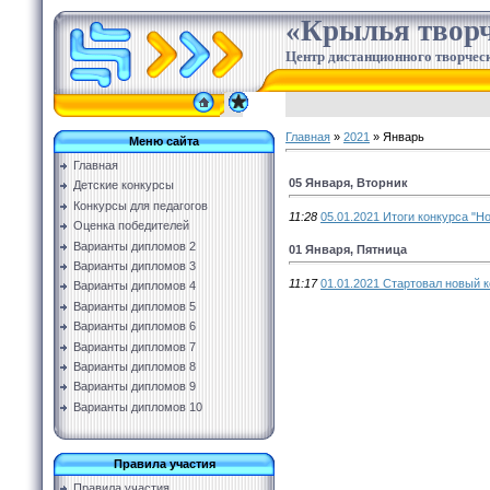
«Крылья творч
Центр дистанционного творческ
Главная
»
2021
»
Январь
Меню сайта
Главная
05 Января, Вторник
Детские конкурсы
Конкурсы для педагогов
11:28
05.01.2021 Итоги конкурса "Н
Оценка победителей
Варианты дипломов 2
01 Января, Пятница
Варианты дипломов 3
11:17
01.01.2021 Стартовал новый к
Варианты дипломов 4
Варианты дипломов 5
Варианты дипломов 6
Варианты дипломов 7
Варианты дипломов 8
Варианты дипломов 9
Варианты дипломов 10
Правила участия
Правила участия