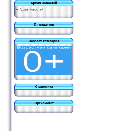
Архив новостей
Архив новостей
Гл. редактор
Возраст. категория
Статистика
Оргкомитет