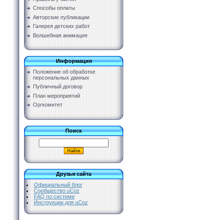
Способы оплаты
Авторские публикации
Галерея детских работ
Волшебная анимация
Информация
Положение об обработке
персональных данных
Публичный договор
План мероприятий
Оргкомитет
Поиск
Друзья сайта
Официальный блог
Сообщество uCoz
FAQ по системе
Инструкции для uCoz