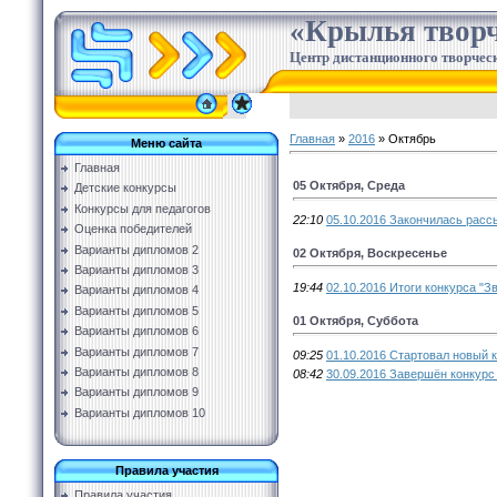
«Крылья творч
Центр дистанционного творческ
Главная
»
2016
»
Октябрь
Меню сайта
Главная
05 Октября, Среда
Детские конкурсы
Конкурсы для педагогов
22:10
05.10.2016 Закончилась расс
Оценка победителей
Варианты дипломов 2
02 Октября, Воскресенье
Варианты дипломов 3
19:44
02.10.2016 Итоги конкурса "З
Варианты дипломов 4
Варианты дипломов 5
01 Октября, Суббота
Варианты дипломов 6
Варианты дипломов 7
09:25
01.10.2016 Стартовал новый к
Варианты дипломов 8
08:42
30.09.2016 Завершён конкурс 
Варианты дипломов 9
Варианты дипломов 10
Правила участия
Правила участия