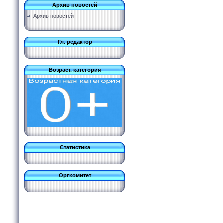
Архив новостей
Архив новостей
Гл. редактор
Возраст. категория
Статистика
Оргкомитет