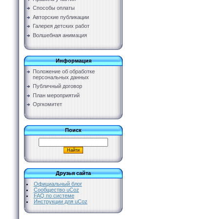
Способы оплаты
Авторские публикации
Галерея детских работ
Волшебная анимация
Информация
Положение об обработке
персональных данных
Публичный договор
План мероприятий
Оргкомитет
Поиск
Друзья сайта
Официальный блог
Сообщество uCoz
FAQ по системе
Инструкции для uCoz