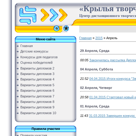
«Крылья творч
Центр дистанционного творческ
Главная
»
2015
»
Апрель
Меню сайта
Главная
29 Апреля, Среда
Детские конкурсы
Конкурсы для педагогов
00:05
Закончилась рассылка Дипло
Оценка победителей
Варианты дипломов 2
04 Апреля, Суббота
Варианты дипломов 3
21:52
04.04.2015 Итоги конкурса "З
Варианты дипломов 4
Варианты дипломов 5
02 Апреля, Четверг
Варианты дипломов 6
Варианты дипломов 7
20:58
01.04.2015 Стартовал новый 
Варианты дипломов 8
01 Апреля, Среда
Варианты дипломов 9
Варианты дипломов 10
11:43
31.03.2015 Завершен конкурс 
Правила участия
Правила участия