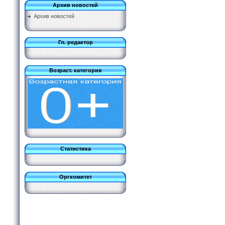
Архив новостей
Архив новостей
Гл. редактор
Возраст. категория
Статистика
Оргкомитет