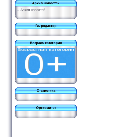
Архив новостей
Архив новостей
Гл. редактор
Возраст. категория
Статистика
Оргкомитет