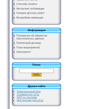
Способы оплаты
Авторские публикации
Галерея детских работ
Волшебная анимация
Информация
Положение об обработке
персональных данных
Публичный договор
План мероприятий
Оргкомитет
Поиск
Друзья сайта
Официальный блог
Сообщество uCoz
FAQ по системе
Инструкции для uCoz