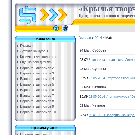
«Крылья творч
Центр дистанционного творческ
Главная
»
2014
»
Май
Меню сайта
Главная
24 Мая, Суббота
Детские конкурсы
Конкурсы для педагогов
23:02
Закончилась рассылка Дипло
Оценка победителей
Варианты дипломов 2
03 Мая, Суббота
Варианты дипломов 3
09:50
03.05.2014 Стартовал новый к
Варианты дипломов 4
Варианты дипломов 5
02 Мая, Пятница
Варианты дипломов 6
Варианты дипломов 7
13:09
02.05.2014 Итоги конкурса "В
Варианты дипломов 8
01 Мая, Четверг
Варианты дипломов 9
Варианты дипломов 10
08:33
30.04.2014 Завершен конкурс
Правила участия
Правила участия