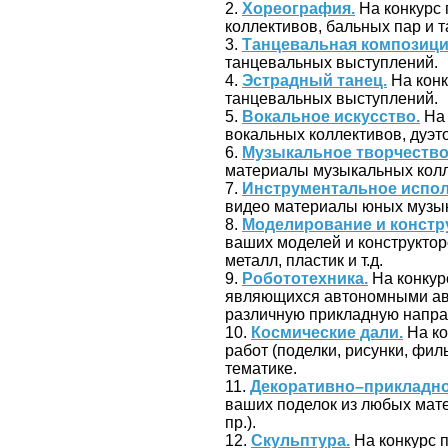
2.
Хореография.
На конкурс
коллективов, бальных пар и 
3.
Танцевальная композици
танцевальных выступлений.
4.
Эстрадный танец.
На конк
танцевальных выступлений.
5.
Вокальное искусство.
На 
вокальных коллективов, дуэто
6.
Музыкальное творчество
материалы музыкальных колл
7.
Инструментальное испол
видео материалы юных музык
8.
Моделирование и констр
ваших моделей и конструктор
металл, пластик и т.д.
9.
Робототехника.
На конкур
являющихся автономными ав
различную прикладную напра
10.
Космические дали.
На ко
работ (поделки, рисунки, фил
тематике.
11.
Декоративно–прикладно
ваших поделок из любых мате
пр.).
12.
Скульптура.
На конкурс 