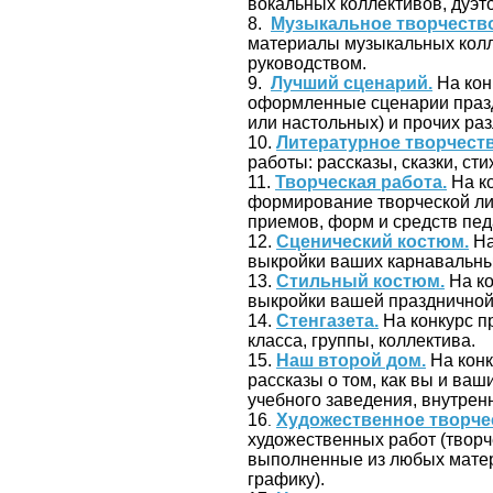
вокальных коллективов, дуэт
8.
Музыкальное творчество
материалы музыкальных колл
руководством.
9.
Лучший сценарий.
На кон
оформленные сценарии празд
или настольных) и прочих ра
10.
Литературное творчеств
работы: рассказы, сказки, сти
11.
Творческая работа.
На ко
формирование творческой ли
приемов, форм и средств пед
12.
Сценический костюм.
На
выкройки ваших карнавальны
13.
Стильный костюм.
На ко
выкройки вашей праздничной,
14.
Стенгазета.
На конкурс п
класса, группы, коллектива.
15.
Наш второй дом.
На конк
рассказы о том, как вы и ва
учебного заведения, внутренн
16
Художественное творче
.
художественных работ (творч
выполненные из любых матер
графику).