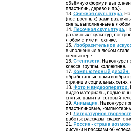
объёмную форму и выполненн
пластилин, дерево и пр.).
13.
Снежная скульптура.
На 
(построенных) вами различных 
снега, выполненные в любом 
14.
Песочная скульптура.
На
различных скульптур, построе
любом стиле и технике.
15.
Изобразительное искус
выполненные в любом стиле и
компьютере.
16.
Стенгазета.
На конкурс п
класса, группы, коллектива.
17.
Компьютерный дизайн.
обработанные вами изображен
страниц в социальных сетях, л
18.
Фото и видеооператор.
видео материалы, подмеченн
снятые вами на: сотовый тел
19.
Анимация.
На конкурс пр
пластилиновые, компьютерные
20.
Литературное творчеств
работы: рассказы, сказки, стих
21.
Россия - страна возмож
рисунки и рассказы об успеха