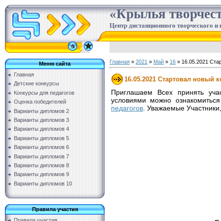
«Крылья творчес
Центр дистанционного творческого и 
Главная
»
2021
»
Май
»
16
» 16.05.2021 Ста
Меню сайта
Главная
16.05.2021 Стартовал новый к
Детские конкурсы
Приглашаем Всех принять учас
Конкурсы для педагогов
условиями можно ознакомиться
Оценка победителей
педагогов
. Уважаемые Участники
Варианты дипломов 2
Варианты дипломов 3
Варианты дипломов 4
Варианты дипломов 5
Варианты дипломов 6
Варианты дипломов 7
Варианты дипломов 8
Варианты дипломов 9
Варианты дипломов 10
Правила участия
Правила участия