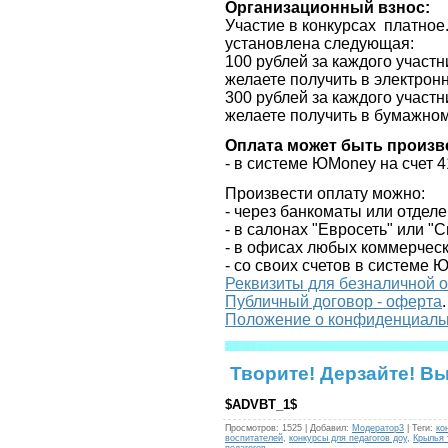
Организационный взнос:
Участие в конкурсах платное
установлена следующая:
100 рублей за каждого участ
желаете получить в электрон
300 рублей за каждого участ
желаете получить в бумажно
Оплата может быть произв
- в системе
ЮMoney
на счет 
Произвести оплату можно:
- через банкоматы или отде
- в салонах "Евросеть" или 
- в офисах любых коммерческ
- со своих счетов в системе 
Реквизиты для безналичной 
Публичный договор - оферта
.
Положение о конфиденциаль
Творите! Дерзайте! В
$ADVBT_1$
Просмотров
:
1525
|
Добавил
:
Модератор3
|
Теги
:
ко
воспитателей
,
конкурсы для педагогов доу
,
Крылья 
педагогов