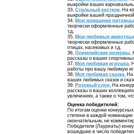
выкройки ваших карнавальных
33.
Стильный костюм.
На ко
выкройки вашей праздничной,
34.
Мои домашние питомцы
творчески оформленные рабо
т.д.
35.
Мои любимые животные
творчески оформленные рабо
птицах, насекомых и т.д.
36.
Олимпийские резервы.
Н
рассказы о ваших спортивны
37.
Моя любимая игрушка.
Н
работы про вашу любимую иг
38.
Моя любимая сказка.
На 
ваших любимых сказок и сказ
39.
Розовый слон.
На конкур
рассказы о ваших коллекциях 
увлечениях, а также о том, 
Оценка победителей:
По итогам оценки конкурсных р
степени в каждой номинации 
окончательным, не комментир
Победители (Лауреаты) конк
вошедшие в число победител