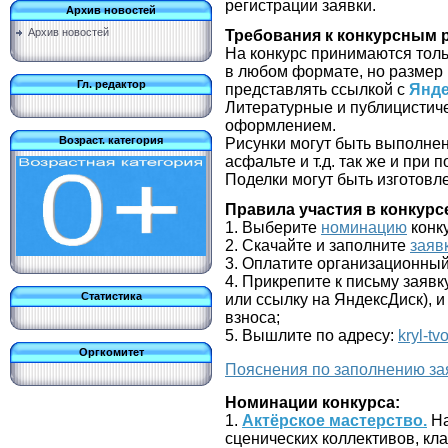
регистрации заявки.
Архив новостей
Архив новостей
Требования к конкурсным 
На конкурс принимаются тол
в любом формате, но размер
Гл. редактор
представлять ссылкой с
Янде
Литературные и публицистич
оформлением.
Возраст. категория
Рисунки могут быть выполнен
асфальте и т.д. так же и при
Поделки могут быть изготов
Правила участия в конкурс
1. Выберите
номинацию
конк
2. Скачайте и заполните
заяв
3. Оплатите организационны
4. Прикрепите к письму заявк
Статистика
или ссылку на ЯндексДиск), 
взноса;
5. Вышлите по адресу:
kryl-tv
Оргкомитет
Пояснения по заполнению за
Номинации конкурса:
1.
Актёрское мастерство.
На
сценических коллективов, кла