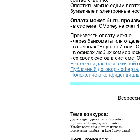
Оплатить можно одним платеж
бумажные и электронные нос
Оплата может быть произв
- в системе
ЮMoney
на счет 
Произвести оплату можно:
- через банкоматы или отдел
- в салонах "Евросеть" или "
- в офисах любых коммерческ
- со своих счетов в системе 
Реквизиты для безналичной 
Публичный договор - оферта.
Положение о конфиденциаль
Всеросси
Тема конкурса:
Дарите друг другу тепло и улыбки!
Прощайте обиды, чужие ошибки.
Улыбка всесильна и стоит награды.
Всего лишь улыбка - и Вам будут рады!
Цель конкурса: