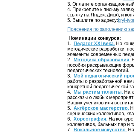
3. Оплатите организационный
4. Прикрепите к письму заявк
ссылку на ЯндексДиск), и ко
5. Вышлите по адресу:
kryl-tv
Пояснения по заполнению за
Номинации конкурса:
1.
Педагог ХХI века.
На конк
методические разработки, п
элементы современных педаг
2.
Методика образования.
Н
пособия раскрывающие формы
педагогических технологий.
3.
Мой педагогический прое
работы о разработанной вами
конкретной педагогической з
4.
Мы растим таланты.
На к
рассказы о любых мероприятия
Ваших учеников или воспита
5.
Актёрское мастерство.
На
сценических коллективов, кла
6.
Хореография.
На конкурс
коллективов, бальных пар и 
7.
Вокальное искусство.
На