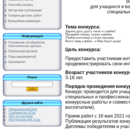
В
Способы оплаты
для учащихся и в
Авторские публикации
специальн
Галерея детских работ
Волшебная анимация
Тема конкурса:
Дарите друг другу тепло и улыбки!
Прощайте обиды, чужие ошибки.
Информация
Улыбка всесильна и стоит награды.
Всего лишь улыбка - и Вам будут рады!
Положение об обработке
персональных данных
Цель конкурса:
Публичный договор
План мероприятий
Предоставить участникам ин
Оргкомитет
продемонстрировать свои ин
Возраст участников конкур
3-18 лет.
Поиск
Порядок проведения конку
Конкурс проводится для учащ
специальных и профессионал
конкурсные работы и совмест
Друзья сайта
воспитатели).
Официальный блог
Сообщество uCoz
Прием работ с 16 мая 2021 го
FAQ по системе
Инструкции для uCoz
Публикация результатов конку
Дипломы победителям и участ