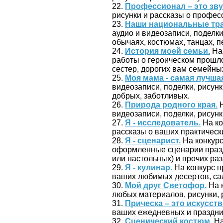
22.
Профессионал – это зву
рисунки и рассказы о профес
23.
Наши национальные тр
аудио и видеозаписи, поделк
обычаях, костюмах, танцах, пе
24.
История моей семьи.
На 
работы о героическом прошло
сестер, дорогих вам семейны
25.
Моя мама - самая лучша
видеозаписи, поделки, рисун
добрых, заботливых.
26.
Природа родного края.
Н
видеозаписи, поделки, рисунк
27.
Я - исследователь.
На ко
рассказы о ваших практически
28.
Я - сценарист.
На конкур
оформленные сценарии празд
или настольных) и прочих ра
29.
Я - кулинар.
На конкурс п
ваших любимых десертов, сала
30.
Мой друг Светофор.
На 
любых материалов, рисунки, 
31.
Прическа – это искусств
ваших ежедневных и праздни
32.
Сценический костюм.
На