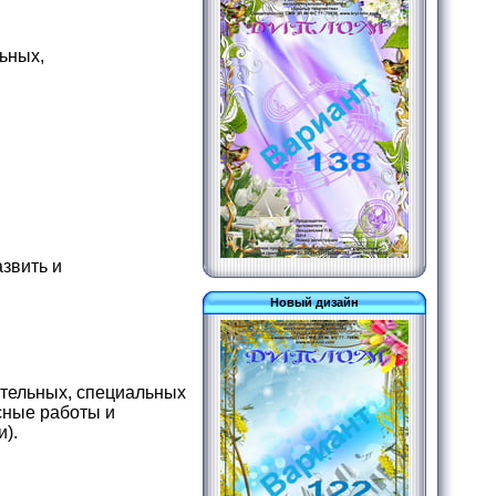
ьных,
звить и
Новый дизайн
ательных, специальных
сные работы и
и).