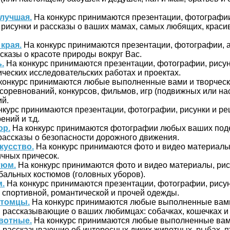
 лучшая.
На конкурс принимаются презентации, фотографии
 рисунки и рассказы о ваших мамах, самых любящих, краси
края.
На конкурс принимаются презентации, фотографии, а
ссказы о красоте природы вокруг Вас.
.
На конкурс принимаются презентации, фотографии, рисун
ических исследовательских работах и проектах.
конкурс принимаются любые выполненные вами и творчес
соревнований, конкурсов, фильмов, игр (подвижных или на
й.
нкурс принимаются презентации, фотографии, рисунки и р
ений и т.д.
ор.
На конкурс принимаются фотографии любых ваших под
 рассказы о безопасности дорожного движения.
кусство.
На конкурс принимаются фото и видео материалы
чных причесок.
тюм.
На конкурс принимаются фото и видео материалы, рис
бальных костюмов (головных уборов).
.
На конкурс принимаются презентации, фотографии, рису
, спортивной, романтической и прочей одежды.
итомцы.
На конкурс принимаются любые выполненные вами
рассказывающие о ваших любимцах: собачках, кошечках и т
вотные.
На конкурс принимаются любые выполненные вам
рассказывающие об интересных диких животных, рыбах, пти