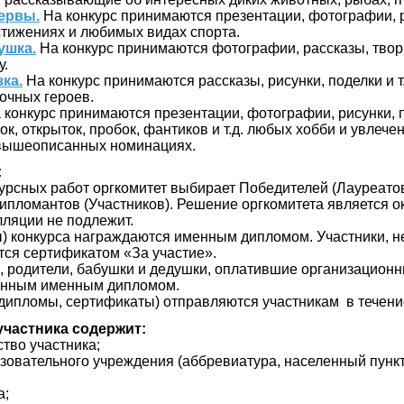
ервы.
На конкурс принимаются презентации, фотографии, р
тижениях и любимых видах спорта.
ушка.
На конкурс принимаются фотографии, рассказы, твор
у.
ка.
На конкурс принимаются рассказы, рисунки, поделки и т
очных героев.
 конкурс принимаются презентации, фотографии, рисунки, п
, открыток, пробок, фантиков и т.д. любых хобби и увлечени
 вышеописанных номинациях.
:
рсных работ оргкомитет выбирает Победителей (Лауреатов) I,
ипломантов (Участников). Решение оргкомитета является о
лляции не подлежит.
) конкурса награждаются именным дипломом. Участники, н
тся сертификатом «За участие».
, родители, бабушки и дедушки, оплатившие организационн
енным именным дипломом.
дипломы, сертификаты) отправляются участникам в течение
участника содержит:
ство участника;
зовательного учреждения (аббревиатура, населенный пункт
а;