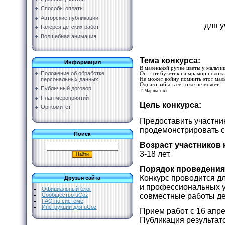
Способы оплаты
Авторские публикации
для 
Галерея детских работ
Волшебная анимация
Тема конкурса:
Информация
В маленькой ручке цветы у мальчи
Положение об обработке
Он этот букетик на мрамор положи
Не может войну помнить этот мал
персональных данных
Однако забыть её тоже не может.
Публичный договор
Т. Маршалова.
План мероприятий
Цель конкурса:
Оргкомитет
Предоставить участни
продемонстрировать с
Поиск
Возраст участников 
3-18 лет.
Порядок проведения
Конкурс проводится д
Друзья сайта
и профессиональных у
Официальный блог
Сообщество uCoz
совместные работы дет
FAQ по системе
Инструкции для uCoz
Прием работ с 16 апре
Публикация результато