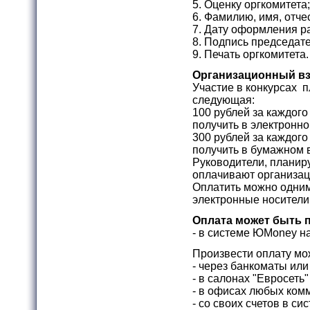
5. Оценку оргкомитета
6. Фамилию, имя, отче
7. Дату оформления р
8. Подпись председат
9. Печать оргкомитета
Организационный в
Участие в конкурсах п
следующая:
100 рублей за каждог
получить в электронно
300 рублей за каждог
получить в бумажном 
Руководители, планир
оплачивают организац
Оплатить можно одним
электронные носители
Оплата может быть 
- в системе
ЮMoney
на
Произвести оплату мо
- через банкоматы ил
- в салонах "Евросеть
- в офисах любых комм
- со своих счетов в с