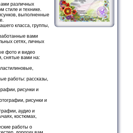
вами различных
ом стиле и технике.
исунков, выполненные
е.
ашего класса, группы,
бработанные вами
льных сетях, личных
е фото и видео
, снятые вами на:
пластилиновые,
ые работы: рассказы,
рафии, рисунки и
отографии, рисунки и
графии, аудио и
ычаях, костюмах,
еские работы о
сестер, дорогих вам