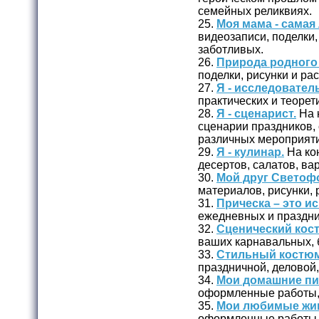
семейных реликвиях.
25.
Моя мама - самая
видеозаписи, поделки,
заботливых.
26.
Природа родного 
поделки, рисунки и ра
27.
Я - исследователь
практических и теорет
28.
Я - сценарист.
На 
сценарии праздников, 
различных мероприяти
29.
Я - кулинар.
На ко
десертов, салатов, вар
30.
Мой друг Светоф
материалов, рисунки,
31.
Прическа – это ис
ежедневных и праздни
32.
Сценический кос
ваших карнавальных, 
33.
Стильный костюм
праздничной, деловой
34.
Мои домашние п
оформленные работы, 
35.
Мои любимые жи
оформленные работы, 