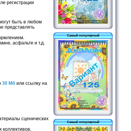
сле регистрации
могут быть в любом
ше представлять
Самый популярный
формлением.
мне, асфальте и т.д.
о
30 Мб
или ссылку на
атериалы сценических
Самый популярный
 коллективов,