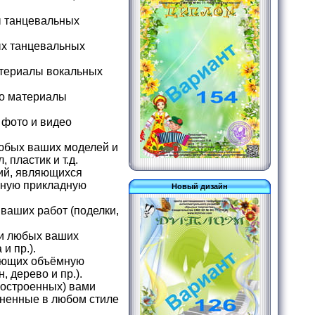
ы танцевальных
ых танцевальных
атериалы вокальных
ео материалы
 фото и видео
юбых ваших моделей и
 пластик и т.д.
ий, являющихся
чную прикладную
Новый дизайн
ваших работ (поделки,
и любых ваших
и пр.).
еющих объёмную
 дерево и пр.).
построенных) вами
олненные в любом стиле