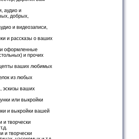
, аудио и
вых, добрых,
удио и видеозаписи,
ки и рассказы о ваших
ки оформленные
стольных) и прочих
ецепты ваших любимых
елок из любых
, эскизы ваших
унки или выкройки
нки и выкройки вашей
 и творчески
.д.
и и творчески
цах, насекомых и т.д.