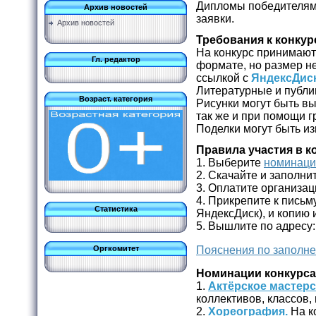
Дипломы победителям 
Архив новостей
заявки.
Архив новостей
Требования к конку
На конкурс принимают
Гл. редактор
формате, но размер 
ссылкой с
ЯндексДис
Литературные и публи
Возраст. категория
Рисунки могут быть вы
так же и при помощи 
Поделки могут быть и
Правила участия в к
1. Выберите
номинац
2. Скачайте и заполни
3. Оплатите организа
4. Прикрепите к письм
Статистика
ЯндексДиск), и копию 
5. Вышлите по адресу
Оргкомитет
Пояснения по заполне
Номинации конкурса
1.
Актёрское мастерс
коллективов, классов, 
2.
Хореография.
На к