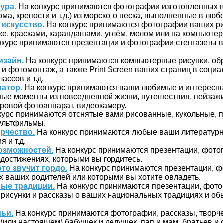
ура.
На конкурс принимаются фотографии изготовленных 
ома, крепости и т.д.) из морского песка, выполненные в люб
искусство.
На конкурс принимаются фотографии ваших р
ке, красками, карандашами, углём, мелом или на компьютер
курс принимаются презентации и фотографии стенгазеты в
зайн.
На конкурс принимаются компьютерные рисунки, о
и фотомонтаж, а также Print Screen ваших страниц в социа
ассов и т.д.
атор.
На конкурс принимаются ваши любимые и интересны
ые моменты из повседневной жизни, путешествия, пейзажи
ровой фотоаппарат, видеокамеру.
курс принимаются отснятые вами рисованные, кукольные, 
мультфильмы.
рчество.
На конкурс принимаются любые ваши литературн
я и т.д.
возможностей.
На конкурс принимаются презентации, фотог
 достижениях, которыми вы гордитесь.
то звучит гордо.
На конкурс принимаются презентации, ф
х ваших родителей или которыми вы хотите овладеть.
ые традиции.
На конкурс принимаются презентации, фото
 рисунки и рассказы о ваших национальных традициях и об
ьи.
На конкурс принимаются фотографии, рассказы, творч
или настоящем) бабушек и дедушек, пап и мам, братьев и 