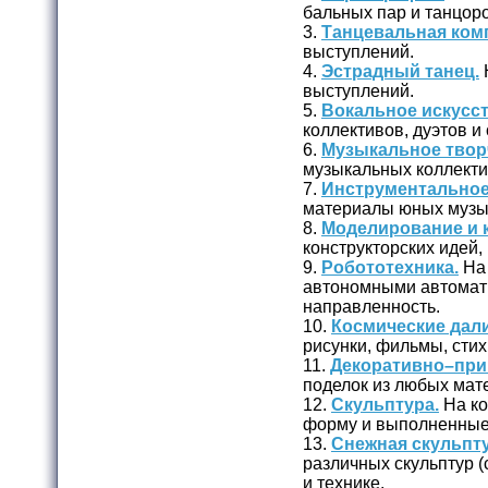
бальных пар и танцоро
3.
Танцевальная ком
выступлений.
4.
Эстрадный танец.
выступлений.
5.
Вокальное искусст
коллективов, дуэтов и
6.
Музыкальное твор
музыкальных коллекти
7.
Инструментальное
материалы юных музы
8.
Моделирование и 
конструкторских идей,
9.
Робототехника.
На 
автономными автомат
направленность.
10.
Космические дали
рисунки, фильмы, стих
11.
Декоративно–при
поделок из любых мате
12.
Скульптура.
На ко
форму и выполненные и
13.
Снежная скульпту
различных скульптур (с
и технике.