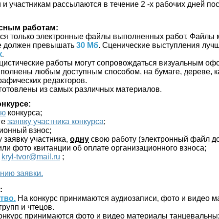
и участникам рассылаются в течение 2 -х рабочих дней по
рсным работам:
ся только электронные файлы выполненных работ. Файлы 
не должен превышать
30 Мб
. Сценические выступления луч
к
.
цистические работы могут сопровождаться визуальным о
полнены любым доступным способом, на бумаге, дереве, ка
графических редакторов.
зготовлены из самых различных материалов.
онкурсе:
ию
конкурса;
те
заявку участника конкурса
;
ционный взнос;
у заявку участника,
одну
свою работу (электронный файл д
или фото квитанции об оплате организационного взноса;
:
kryl-tvor@mail.ru
;
нию заявки.
:
тво.
На конкурс принимаются аудиозаписи, фото и видео м
групп и чтецов.
онкурс принимаются фото и видео материалы танцевальных