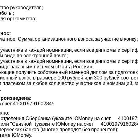
;
ство руководителя;
аботы;
еля оргкомитета;
.
знос:
латное. Сумма организационного взноса за участие в конку
о участника в каждой номинации, если все дипломы и серти
м виде по электронной почте;
о участника в каждой номинации, если все дипломы и серти
виде заказным письмом «Почта России».
ующие получить собственный именной диплом за подготовку
ионный взнос в размере 100 рублей или 300 рублей соотве
 платежом за любое количество участников и номинаций, 
.
произведена:
 счет 410019791602845
жно:
и отделения Сбербанка (укажите
ЮMoney на счет
4100197
" или "Связной"
(укажите ЮMoney
на счет
4100197916028
ерческих банков (многие проводят без процентов);
истеме ЮMoney.