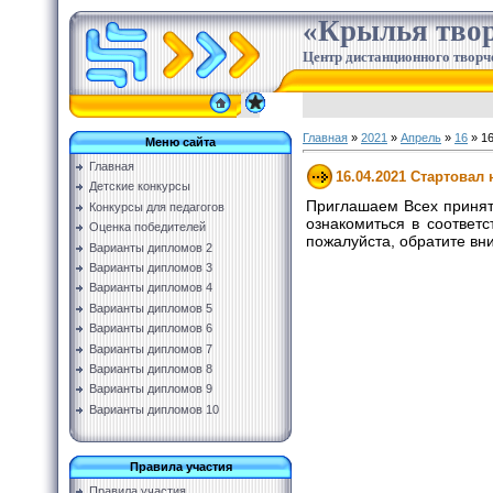
«Крылья твор
Центр дистанционного творч
Главная
»
2021
»
Апрель
»
16
» 16
Меню сайта
Главная
16.04.2021 Стартовал
Детские конкурсы
Приглашаем Всех принят
Конкурсы для педагогов
ознакомиться в соответ
Оценка победителей
пожалуйста, обратите в
Варианты дипломов 2
Варианты дипломов 3
Варианты дипломов 4
Варианты дипломов 5
Варианты дипломов 6
Варианты дипломов 7
Варианты дипломов 8
Варианты дипломов 9
Варианты дипломов 10
Правила участия
Правила участия