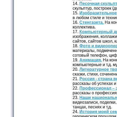
14.
Песочная скульпт
скульптур, построек (д
15.
Изобразительное 
в любом стиле и техни
16.
Стенгазета.
На кон
коллектива.
17.
Компьютерный ди
изображения, коллажи 
сайтов, сайтов школ, кл
18.
Фото и видеоопер
материалы, подмеченн
сотовый телефон, циф
19.
Анимация.
На кон
компьютерные и т.д. 
20.
Литературное тво
сказки, стихи, сочинени
21.
Россия - страна 
рассказы об успехах и
22.
Профессионал – э
рассказы о профессия
23.
Наши национальн
видеозаписи, поделки,
танцах, песнях и т.д.
24.
История моей сем
героическом прошлом (