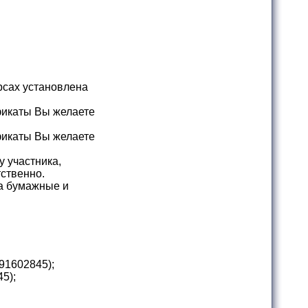
рсах установлена
фикаты Вы желаете
фикаты Вы желаете
 участника,
тственно.
за бумажные и
91602845
);
45
);