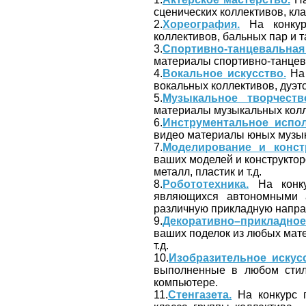
сценических коллективов, кла
2.
Хореография.
На конкур
коллективов, бальных пар и 
3.
Спортивно-танцевальная
материалы спортивно-танцев
4.
Вокальное искусство.
На 
вокальных коллективов, дуэто
5.
Музыкальное творчеств
материалы музыкальных колл
6.
Инструментальное испол
видео материалы юных музык
7.
Моделирование и конст
ваших моделей и конструктор
металл, пластик и т.д.
8.
Робототехника.
На конку
являющихся автономными 
различную прикладную напра
9.
Декоративно–прикладное
ваших поделок из любых мате
т.д.
10.
Изобразительное искусс
выполненные в любом стиле
компьютере.
11.
Стенгазета.
На конкурс п