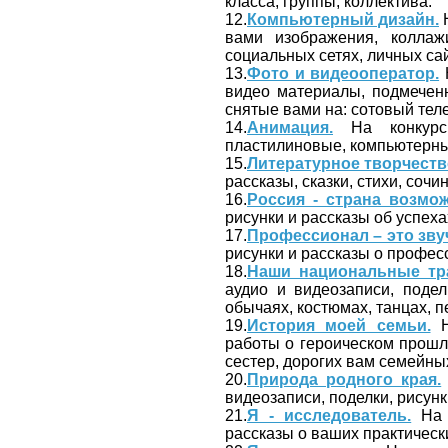
класса, группы, коллектива.
12.
Компьютерный дизайн.
Н
вами изображения, коллаж
социальных сетях, личных сайт
13.
Фото и видеооператор.
Н
видео материалы, подмечен
снятые вами на: сотовый тел
14.
Анимация.
На конкурс 
пластилиновые, компьютерные
15.
Литературное творчеств
рассказы, сказки, стихи, сочин
16.
Россия - страна возмож
рисунки и рассказы об успеха
17.
Профессионал – это зву
рисунки и рассказы о профес
18.
Наши национальные тр
аудио и видеозаписи, поде
обычаях, костюмах, танцах, пе
19.
История моей семьи.
Н
работы о героическом прошл
сестер, дорогих вам семейны
20.
Природа родного края.
видеозаписи, поделки, рисунк
21.
Я - исследователь.
На к
рассказы о ваших практически