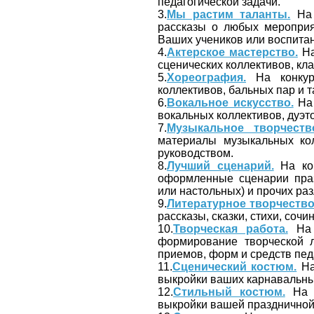
педагогической задачи.
3.
Мы растим таланты.
На 
рассказы о любых мероприяти
Ваших учеников или воспита
4.
Актерское мастерство.
На
сценических коллективов, кла
5.
Хореография.
На конкур
коллективов, бальных пар и 
6.
Вокальное искусство.
На 
вокальных коллективов, дуэт
7.
Музыкальное творчеств
материалы музыкальных ко
руководством.
8.
Лучший сценарий.
На кон
оформленные сценарии праз
или настольных) и прочих ра
9.
Литературное творчество
рассказы, сказки, стихи, сочин
10.
Творческая работа.
На 
формирование творческой л
приемов, форм и средств пед
11.
Сценический костюм.
На
выкройки ваших карнавальных
12.
Стильный костюм.
На к
выкройки вашей праздничной,