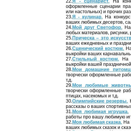
22.
Я - сценарист.
На конк
оформленные сценарии праз
или настольных) и прочих ра
23.
Я - кулинар.
На конкурс 
ваших любимых десертов, сала
24.
Мой друг Светофор.
На 
любых материалов, рисунки, 
25.
Прическа – это искусств
ваших ежедневных и праздни
26.
Сценический костюм.
На
выкройки ваших карнавальных
27.
Стильный костюм.
На к
выкройки вашей праздничной,
28.
Мои домашние питомц
творчески оформленные рабо
т.д.
29.
Мои любимые животны
творчески оформленные раб
птицах, насекомых и т.д.
30.
Олимпийские резервы.
Н
рассказы о ваших спортивны
31.
Моя любимая игрушка.
работы про вашу любимую иг
32.
Моя любимая сказка.
На 
ваших любимых сказок и сказ