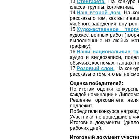
13.
Стенгазета.
На конкурс п
класса, группы, коллектива.
14.
Наш второй дом.
На кон
рассказы о том, как вы и в
учебного заведения, внутренн
15
Художественное творч
.
художественных работ (творч
выполненные из любых мат
графику).
16.
Наши национальные тр
аудио и видеозаписи, поде
обычаях, костюмах, танцах, пе
17.
Розовый слон.
На конкур
рассказы о том, что вы не с
Оценка победителей:
По итогам оценки конкурсных
каждой номинации и Дипломан
Решение оргкомитета явля
подлежит.
Победители конкурса награ
Участники, не вошедшие в чи
Итоговые документы (дипло
рабочих дней.
Итоговый документ участн