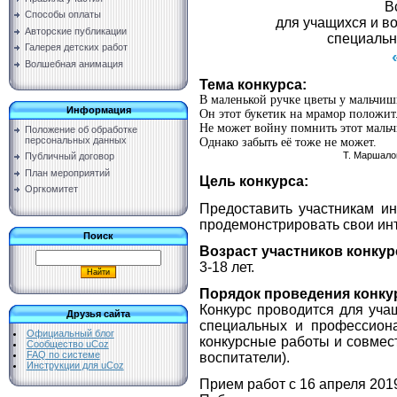
В
Способы оплаты
для учащихся и в
Авторские публикации
специальн
Галерея детских работ
Волшебная анимация
Тема конкурса:
В маленькой ручке цветы у мальчиш
Информация
Он этот букетик на мрамор положит
Не может войну помнить этот маль
Положение об обработке
персональных данных
Однако забыть её тоже не может.
Т. Маршалова
Публичный договор
План мероприятий
Цель конкурса:
Оргкомитет
Предоставить участникам и
продемонстрировать свои инт
Поиск
Возраст участников конкур
3-18 лет.
Порядок проведения конку
Конкурс проводится для уча
Друзья сайта
специальных и профессиона
Официальный блог
конкурсные работы и совмест
Сообщество uCoz
FAQ по системе
воспитатели).
Инструкции для uCoz
Прием работ с 16 апреля 2019