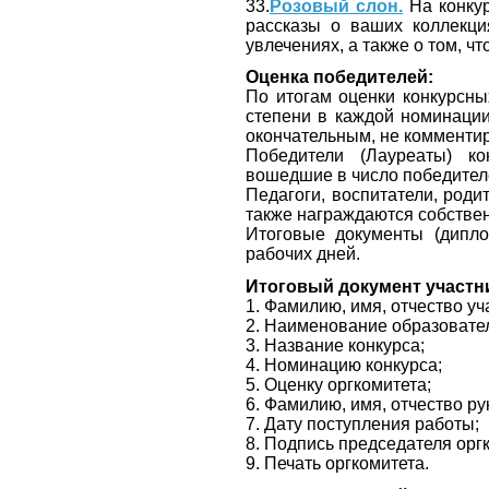
33.
Розовый слон.
На конкур
рассказы о ваших коллекция
увлечениях, а также о том, 
Оценка победителей:
По итогам оценки конкурсных 
степени в каждой номинации
окончательным, не комментир
Победители (Лауреаты) к
вошедшие в число победител
Педагоги, воспитатели, роди
также награждаются собств
Итоговые документы (дипло
рабочих дней.
Итоговый документ участн
1. Фамилию, имя, отчество уч
2. Наименование образовател
3. Название конкурса;
4. Номинацию конкурса;
5. Оценку оргкомитета;
6. Фамилию, имя, отчество ру
7. Дату поступления работы;
8. Подпись председателя орг
9. Печать оргкомитета.