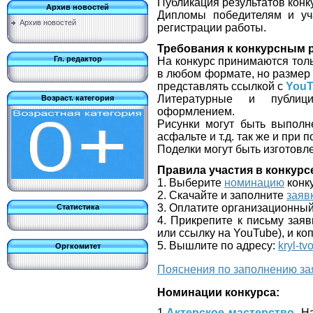
Публикация результатов конку
Архив новостей
Дипломы победителям и уч
Архив новостей
регистрации работы.
Требования к конкурсным 
Гл. редактор
На конкурс принимаются тол
в любом формате, но разме
представлять ссылкой с
YouT
Литературные и публици
Возраст. категория
оформлением.
Рисунки могут быть выполн
асфальте и т.д. так же и при
Поделки могут быть изготовл
Правила участия в конкурс
1. Выберите
номинацию
конк
2. Скачайте и заполните
заяв
3. Оплатите организационный
Статистика
4. Прикрепите к письму заяв
или ссылку на YouTube), и ко
5. Вышлите по адресу:
kryl-tv
Оргкомитет
Пояснения по заполнению за
Номинации конкурса:
1.
Актерское мастерство.
На