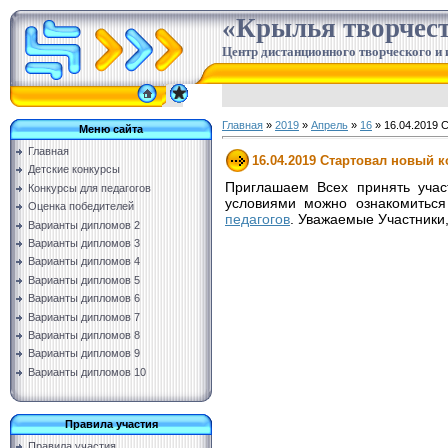
«Крылья творчес
Центр дистанционного творческого и 
Главная
»
2019
»
Апрель
»
16
» 16.04.2019 
Меню сайта
Главная
16.04.2019 Стартовал новый к
Детские конкурсы
Приглашаем Всех принять учас
Конкурсы для педагогов
условиями можно ознакомиться
Оценка победителей
педагогов
. Уважаемые Участники
Варианты дипломов 2
Варианты дипломов 3
Варианты дипломов 4
Варианты дипломов 5
Варианты дипломов 6
Варианты дипломов 7
Варианты дипломов 8
Варианты дипломов 9
Варианты дипломов 10
Правила участия
Правила участия