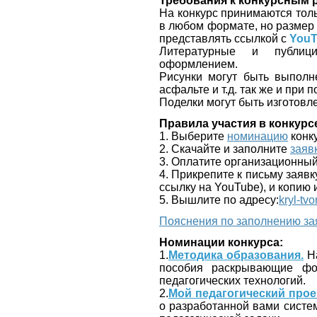
Требования к конкурсным 
На конкурс принимаются тол
в любом формате, но разме
представлять ссылкой с
YouT
Литературные и публици
оформлением.
Рисунки могут быть выполн
асфальте и т.д. так же и при
Поделки могут быть изготовл
Правила участия в конкурс
1. Выберите
номинацию
конк
2. Скачайте и заполните
заяв
3. Оплатите организационный
4. Прикрепите к письму заяв
ссылку на YouTube), и копию 
5. Вышлите по адресу:
kryl-tv
Пояснения по заполнению за
Номинации конкурса:
1.
Методика образования.
На
пособия раскрывающие фо
педагогических технологий.
2.
Мой педагогический прое
о разработанной вами систем