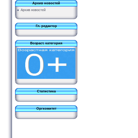
Архив новостей
Архив новостей
Гл. редактор
Возраст. категория
Статистика
Оргкомитет