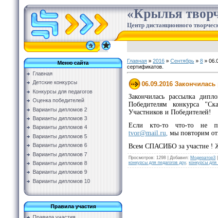
«Крылья творч
Центр дистанционного творческ
Главная
»
2016
»
Сентябрь
»
8
» 06.
Меню сайта
сертификатов.
Главная
Детские конкурсы
06.09.2016 Закончилась
Конкурсы для педагогов
Закончилась рассылка дипл
Оценка победителей
Победителям конкурса "Ск
Варианты дипломов 2
Участников и Победителей!
Варианты дипломов 3
Если кто-то что-то не 
Варианты дипломов 4
tvor@mail.ru
,
мы повторим отп
Варианты дипломов 5
Варианты дипломов 6
Всем СПАСИБО за участие ! Ж
Варианты дипломов 7
Просмотров
:
1298
|
Добавил
:
Модератор3
конкурсы для педагогов доу
,
конкурсы для
Варианты дипломов 8
Варианты дипломов 9
Варианты дипломов 10
Правила участия
Правила участия