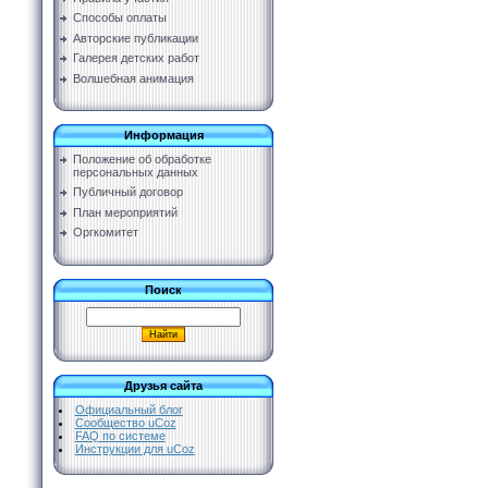
Способы оплаты
Авторские публикации
Галерея детских работ
Волшебная анимация
Информация
Положение об обработке
персональных данных
Публичный договор
План мероприятий
Оргкомитет
Поиск
Друзья сайта
Официальный блог
Сообщество uCoz
FAQ по системе
Инструкции для uCoz