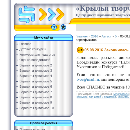
«Крылья творч
Центр дистанционного творческ
Главная
»
2016
»
Август
»
5
» 05.08.
Меню сайта
сертификатов.
Главная
Детские конкурсы
05.08.2016 Закончилась
Конкурсы для педагогов
Закончилась рассылка дипл
Оценка победителей
Победителям конкурса "Пали
Варианты дипломов 2
Участников и Победителей!
Варианты дипломов 3
Если кто-то что-то не 
Варианты дипломов 4
tvor@mail.ru
,
мы повторим отп
Варианты дипломов 5
Варианты дипломов 6
Всем СПАСИБО за участие ! Ж
Варианты дипломов 7
Просмотров
:
1296
|
Добавил
:
Модератор3
конкурсы для детей и педагогов
,
конкурсы
Варианты дипломов 8
Варианты дипломов 9
Варианты дипломов 10
Правила участия
Правила участия