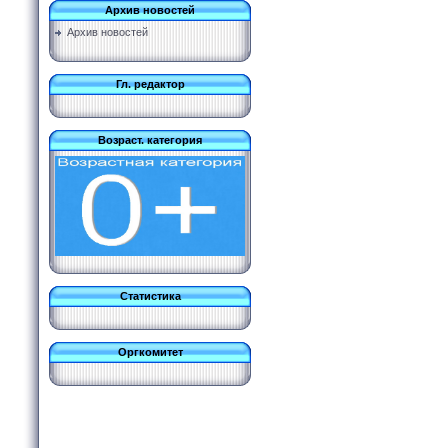
Архив новостей
Архив новостей
Гл. редактор
Возраст. категория
Статистика
Оргкомитет