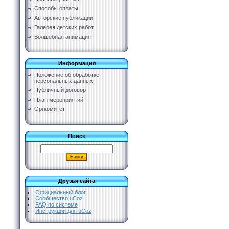
Способы оплаты
Авторские публикации
Галерея детских работ
Волшебная анимация
Информация
Положение об обработке
персональных данных
Публичный договор
План мероприятий
Оргкомитет
Поиск
Друзья сайта
Официальный блог
Сообщество uCoz
FAQ по системе
Инструкции для uCoz